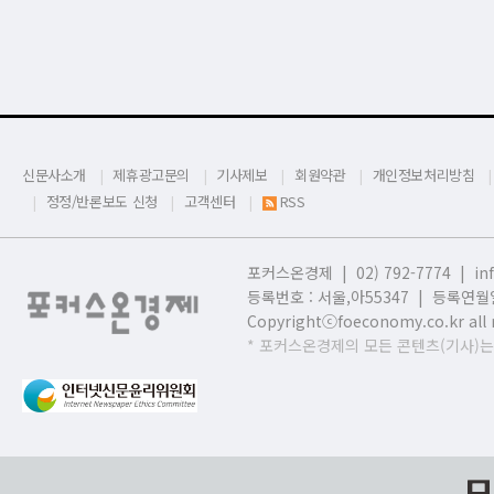
신문사소개
제휴광고문의
기사제보
회원약관
개인정보처리방침
정정/반론보도 신청
고객센터
RSS
포커스온경제 | 02) 792-7774 |
in
등록번호 : 서울,
아55347 | 등록연월일
Copyrightⓒfoeconomy.co.kr all r
* 포커스온경제의 모든 콘텐츠(기사)는