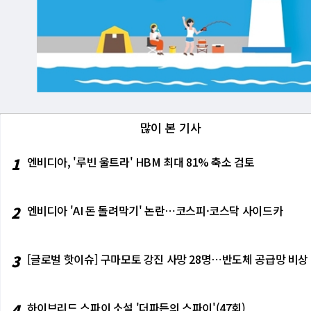
많이 본 기사
1
엔비디아, '루빈 울트라' HBM 최대 81% 축소 검토
2
엔비디아 'AI 돈 돌려막기' 논란⋯코스피·코스닥 사이드카
3
[글로벌 핫이슈] 구마모토 강진 사망 28명⋯반도체 공급망 비상
4
하이브리드 스파이 소설 '더파든의 스파이'(47회)