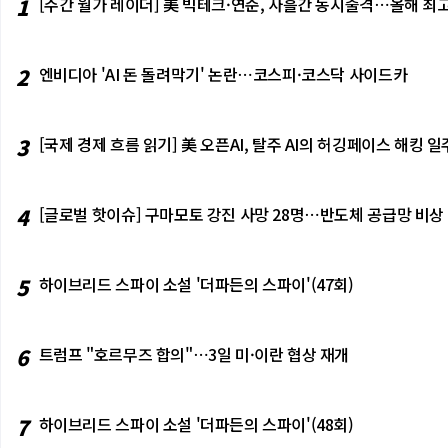
1
[주간 월가 레이더] 美 빅테크·연준, 사흘간 동시출격⋯올해 최고
2
엔비디아 'AI 돈 돌려막기' 논란⋯코스피·코스닥 사이드카
3
[국제 경제 흐름 읽기] 美 오픈AI, 탈주 AI의 허깅페이스 해킹
4
[글로벌 핫이슈] 구마모토 강진 사망 28명⋯반도체 공급망 비상
5
하이브리드 스파이 소설 '더파든의 스파이'(47회)
6
트럼프 "호르무즈 합의"⋯3일 미·이란 협상 재개
7
하이브리드 스파이 소설 '더파든의 스파이'(48회)