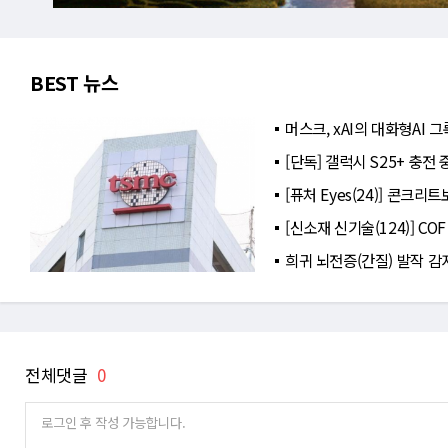
BEST 뉴스
머스크, xAI의 대화형AI
[단독] 갤럭시 S25+ 충전
[퓨처 Eyes(24)] 콘크
[신소재 신기술(124)] C
희귀 뇌전증(간질) 발작 감
전체댓글
0