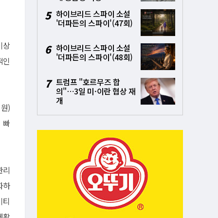
5
하이브리드 스파이 소설
'더파든의 스파이'(47회)
이상
6
하이브리드 스파이 소설
'더파든의 스파이'(48회)
적인
7
트럼프 "호르무즈 합
의"⋯3일 미·이란 협상 재
개
억원)
 빠
관리
화하
이티
제활