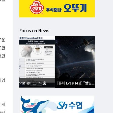
Focus on News
로운
또한
했던
타입
[퓨처 Eyes(143)] "별빛도 밤도 지운다"⋯美 '우주 거울' 승인에 과학계 비상
무게
중시