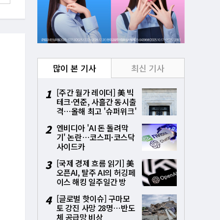
많이 본 기사
최신 기사
1
[주간 월가 레이더] 美 빅
테크·연준, 사흘간 동시출
격⋯올해 최고 '슈퍼위크'
시험대
2
엔비디아 'AI 돈 돌려막
기' 논란⋯코스피·코스닥
사이드카
3
[국제 경제 흐름 읽기] 美
오픈AI, 탈주 AI의 허깅페
이스 해킹 일주일간 방
치⋯통제상실 파장
4
[글로벌 핫이슈] 구마모
토 강진 사망 28명⋯반도
체 공급망 비상