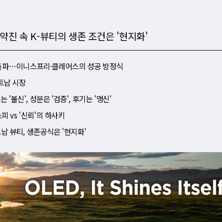
 약진 속 K-뷰티의 생존 조건은 '현지화'
'로 돌파⋯이니스프리·클레어스의 성공 방정식
베트남 시장
'불신', 성분은 '검증', 후기는 '맹신'
피 vs '신뢰'의 하사키
트남 뷰티, 생존공식은 '현지화'