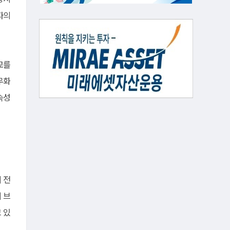
자의
교를
무화
속성
 전
지 브
고 있