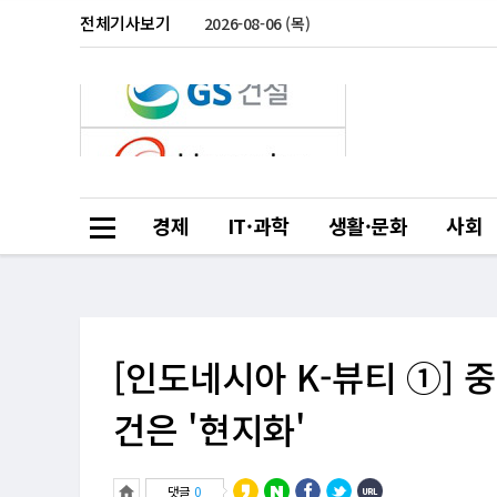
전체기사보기
2026-08-06 (목)
경제
IT·과학
생활·문화
사회
[인도네시아 K-뷰티 ①] 중
건은 '현지화'
댓글
0