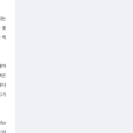
라는
 불
 핵
대하
액은
게다
티가
for
인허