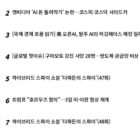
2
엔비디아 'AI 돈 돌려막기' 논란⋯코스피·코스닥 사이드카
3
[국제 경제 흐름 읽기] 美 오픈AI, 탈주 AI의 허깅페이스 해킹
4
[글로벌 핫이슈] 구마모토 강진 사망 28명⋯반도체 공급망 비상
5
하이브리드 스파이 소설 '더파든의 스파이'(47회)
6
트럼프 "호르무즈 합의"⋯3일 미·이란 협상 재개
7
하이브리드 스파이 소설 '더파든의 스파이'(48회)