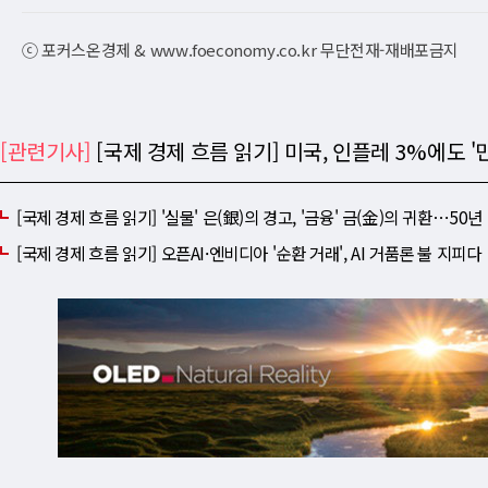
ⓒ 포커스온경제 & www.foeconomy.co.kr 무단전재-재배포금지
[관련기사]
[국제 경제 흐름 읽기] 미국, 인플레 3%에도
[국제 경제 흐름 읽기] '실물' 은(銀)의 경고, '금융' 금(金)의 귀환⋯50년
[국제 경제 흐름 읽기] 오픈AI·엔비디아 '순환 거래', AI 거품론 불 지피다