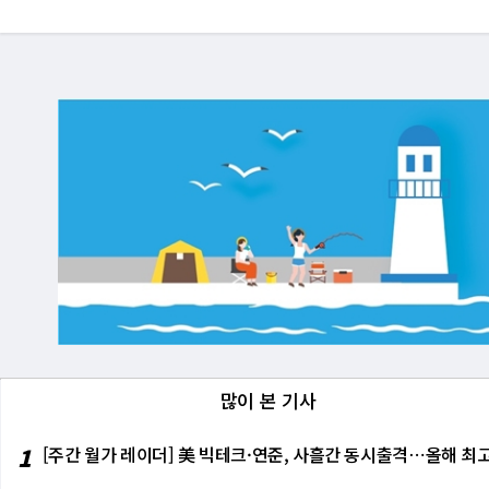
많이 본 기사
1
[주간 월가 레이더] 美 빅테크·연준, 사흘간 동시출격⋯올해 최고