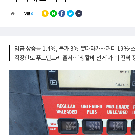
댓글
0
임금 상승률 1.4%, 물가 3% 못따라가⋯커피 19%·
직장인도 푸드팬트리 줄서⋯'생활비 선거'가 미 전역 