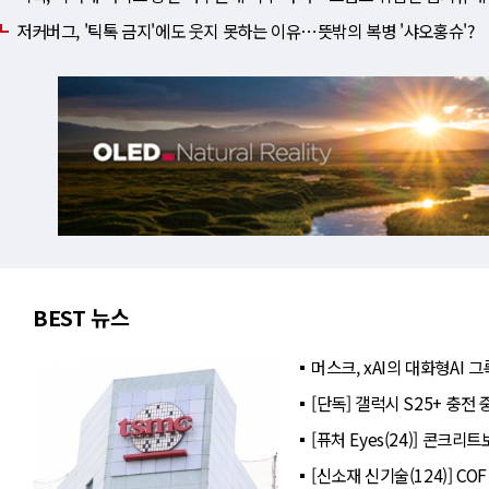
저커버그, '틱톡 금지'에도 웃지 못하는 이유⋯뜻밖의 복병 '샤오홍슈'?
BEST 뉴스
머스크, xAI의 대화형AI
[단독] 갤럭시 S25+ 충전
[퓨처 Eyes(24)] 콘크
[신소재 신기술(124)] C