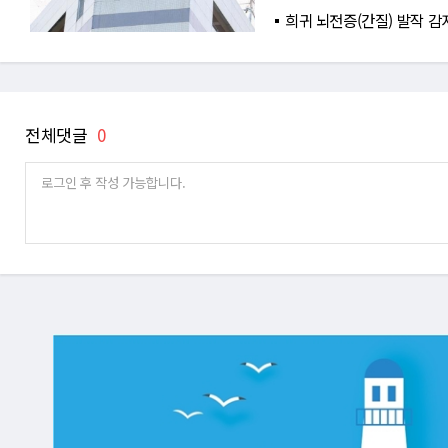
희귀 뇌전증(간질) 발작 감
전체댓글
0