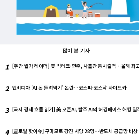
많이 본 기사
1
[주간 월가 레이더] 美 빅테크·연준, 사흘간 동시출격⋯올해 최고
2
엔비디아 'AI 돈 돌려막기' 논란⋯코스피·코스닥 사이드카
3
[국제 경제 흐름 읽기] 美 오픈AI, 탈주 AI의 허깅페이스 해킹
4
[글로벌 핫이슈] 구마모토 강진 사망 28명⋯반도체 공급망 비상