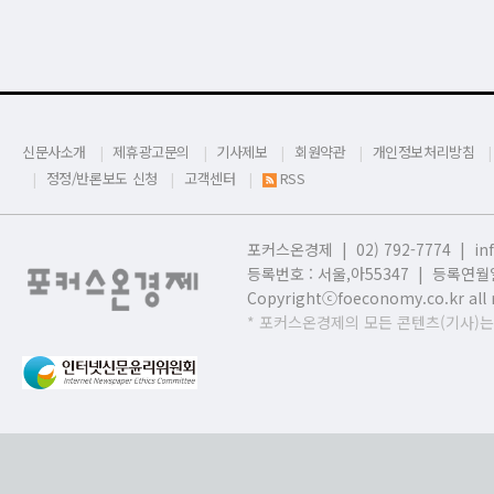
신문사소개
제휴광고문의
기사제보
회원약관
개인정보처리방침
정정/반론보도 신청
고객센터
RSS
포커스온경제 | 02) 792-7774 |
in
등록번호 : 서울,
아55347 | 등록연월일
Copyrightⓒfoeconomy.co.kr all r
* 포커스온경제의 모든 콘텐츠(기사)는