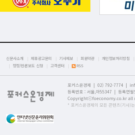
신문사소개
제휴광고문의
기사제보
회원약관
개인정보처리방침
정정/반론보도 신청
고객센터
RSS
포커스온경제 | 02) 792-7774 |
in
등록번호 : 서울,
아55347 | 등록연월일
Copyrightⓒfoeconomy.co.kr all r
* 포커스온경제의 모든 콘텐츠(기사)는