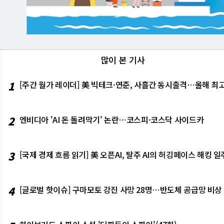
많이 본 기사
1
[주간 월가 레이더] 美 빅테크·연준, 사흘간 동시출격⋯올해 최고
2
엔비디아 'AI 돈 돌려막기' 논란⋯코스피·코스닥 사이드카
3
[국제 경제 흐름 읽기] 美 오픈AI, 탈주 AI의 허깅페이스 해킹
4
[글로벌 핫이슈] 구마모토 강진 사망 28명⋯반도체 공급망 비상