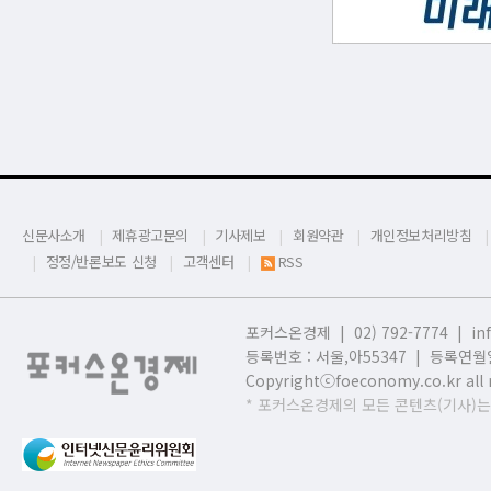
신문사소개
제휴광고문의
기사제보
회원약관
개인정보처리방침
정정/반론보도 신청
고객센터
RSS
포커스온경제 | 02) 792-7774 |
in
등록번호 : 서울,
아55347 | 등록연월일
Copyrightⓒfoeconomy.co.kr all r
* 포커스온경제의 모든 콘텐츠(기사)는