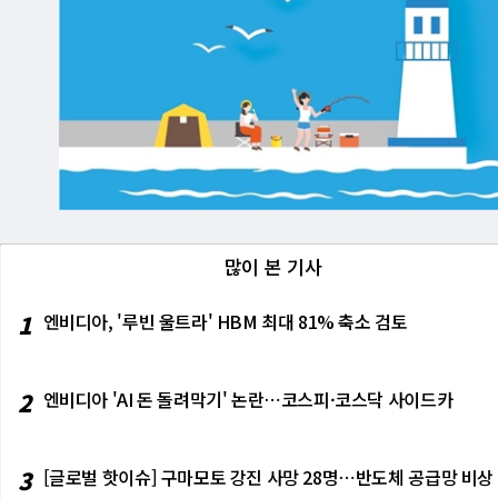
많이 본 기사
1
엔비디아, '루빈 울트라' HBM 최대 81% 축소 검토
2
엔비디아 'AI 돈 돌려막기' 논란⋯코스피·코스닥 사이드카
3
[글로벌 핫이슈] 구마모토 강진 사망 28명⋯반도체 공급망 비상