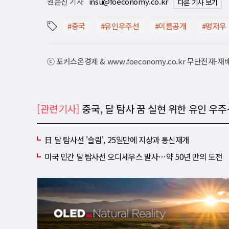
권윤진 기자
insu@foeconomy.co.kr
다른 기사 보기
#중국
#유인우주선
#이름공개
#멍저우
ⓒ 포커스온경제 & www.foeconomy.co.kr 무단전재-
[관련기사]
중국, 달 탐사 꿈 실현 위한 유인 우주
日 달 탐사선 '슬림', 25일만에 지상과 통신재개
미국 민간 달 탐사선 오디세우스 발사⋯약 50년 만의 도전