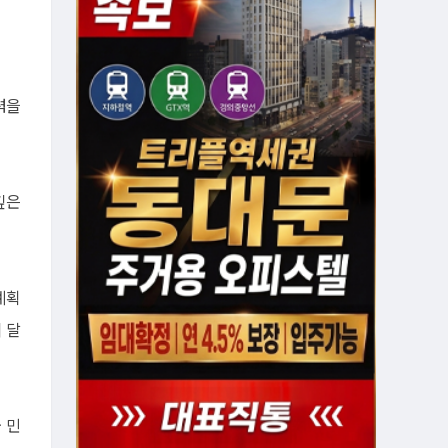
력을
깊은
계획
 달
 민