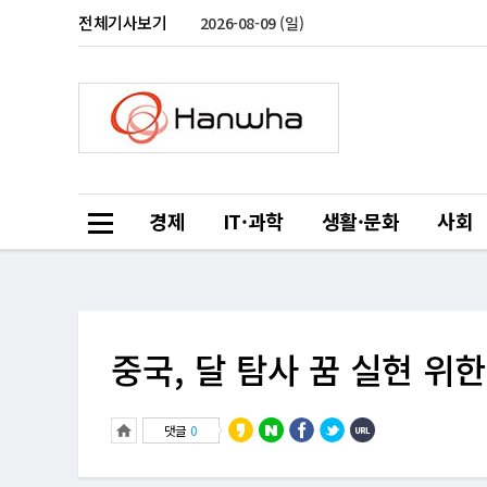
전체기사보기
2026-08-09 (일)
경제
IT·과학
생활·문화
사회
중국, 달 탐사 꿈 실현 위한
댓글
0