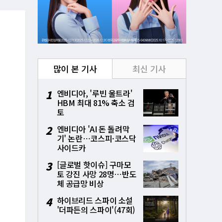
많이 본 기사
최신 기사
1
엔비디아, '루빈 울트라'
HBM 최대 81% 축소 검
토
2
엔비디아 'AI 돈 돌려막
기' 논란⋯코스피·코스닥
사이드카
3
[글로벌 핫이슈] 구마모
토 강진 사망 28명⋯반도
체 공급망 비상
4
하이브리드 스파이 소설
'더파든의 스파이'(47회)