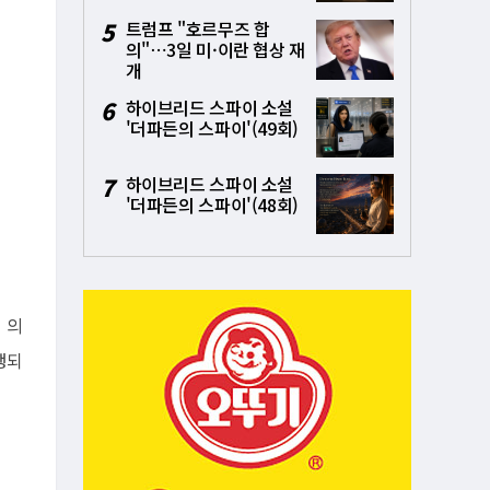
5
트럼프 "호르무즈 합
의"⋯3일 미·이란 협상 재
개
6
하이브리드 스파이 소설
'더파든의 스파이'(49회)
7
하이브리드 스파이 소설
'더파든의 스파이'(48회)
의 의
진행되