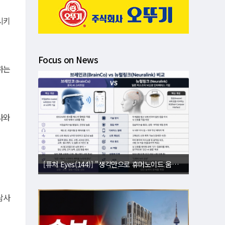
시키
Focus on News
하는
사와
[퓨처 Eyes(144)] "생각만으로 휴머노이드 움직인다"⋯뇌 내적 설계도 복제
[퓨처 Eyes(143)] "별빛도 밤도 지운다"⋯美 '우주 거울' 승인에 과학계 비상
탐사