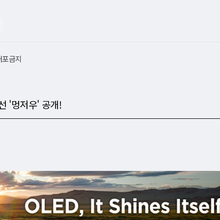
재배포금지
선 '멍저우' 공개!