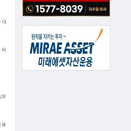
 다
 되
임무
 유