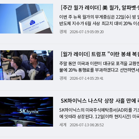
러더스디스커버리 인수를 조건부 승인했다. 나
최악의 시나리오에 대한 우려는 다소 완화됐다.
는 "투자자들은 트럼프가 지상군 투입 같은 대
서 후티가 홍해에서 사우디 탱커를 공격했다. 
구조여서 공정이 극도로 느리고 천문학적인 비용
[주간 월가 레이더] 美 월가, 알파벳
스트들의 회의적 시각이 부각됐다. [미니해설] 
Act)'의 주요 걸림돌이 해소됐다는 소식에 
로든 외교적 해결이 불가피하다"고 진단했다. 
2%가 통과한다. 크로프트의 경고처럼 두 경
글로벌 휴머노이드 로봇 분야가 하드웨어 발전
00억달러 수주잔고는 이 반도체·AI 서버 투
루먼은 연간 가이던스를 상향했음에도 불구하고 
방, 서부텍사스산중질유(WTI)는 83달러 안
이번 주 뉴욕 월가의 무게중심은 22일(수) 밤
아까지의 운송 기간이 4주 늘어 54일이 된다.
수년이 더 걸릴 것"이라고 진단한 바 있다. 브
않은 게 아니라, 만들어 납품하는 속도보다 주문
서도 반복됐다. 오늘 밤 장 마감 후 알파벳, 테
시도했다. 장 초반 필라델피아 반도체 지수가 3
반도체 지수가 6월 사상 최고치 대비 20% 이
비어 그룹의 나이젤 그린은 "타이밍이 연준에게 
해 이 데이터 절벽을 정면으로 우회했다. 작업
붕괴가 아니라 포지션 과밀 청산이었다는 것을 
증가 산의 정상을 지나고 있다면, 최선은 이미
마이크론이 1% 이상, 아스테라랩스 2%, 테라다
응이었는지를 확인하는 첫 번째 기회가 된다. 알
러는 6월 CPI 3.5%가 일시적 안도였음을 즉
경제
2026-07-19 05:09:20
가락의 궤적뿐만 아니라 작업자의 뇌에서 발생
다. AI 서버는 범용 서버와 달리 고마진 제품
"엔비디아·AMD 등 기업들의 가이던스를 확인
다. 반등 동력은 마이크로소프트가 AMD의 헬
미국 3위 기업인 알파벳은 AI 하이퍼스케일러
유지하더라도 9월 인상 확률은 이날 급등했을 것
방식을 개발한 것이다. 이는 기계가 단순히 
하고 있다는 가격 신호다. "AI가 진짜인가, 
트셋)로 시즌 시작보다 오히려 올라갔다. 오늘 
면서 나왔다. 울프리서치의 크리스 카소는 "
O는 "만약 알파벳이 AI 지출 전망을 줄이겠다
주 연속 주간 하락으로 향하고 있으며, 이것이
을 넘어, '인간의 뇌가 그 손을 제어하기 위해
이 곧바로 시장 전체의 상승으로 이어지지 않은 
적 투매 복원…AI실적·유가 시험대 메모리 ET
MD는 이날 4% 급등했다. 인텔은 데이터센터 
대로 알파벳이 TSMC처럼 자본지출을 추가로
하는 것은 FOMC(7월 29일)의 결정 자체가
물리적 구동 데이터와 인간의 행동 시연, 그
는 국채 금리를 4.65%로 밀어올렸다. 489
[월가 레이더] 트럼프 "이란 봉쇄 복
션 과밀에서 온 기계적 청산이었다는 것을 시장
캘리포니아·오리건·애리조나·텍사스 등 주요 사
는" 역반응 패턴이 재현될 수 있다. 로이터에 따르
련 교과서를 대량 생산할 수 있는 '가상 데이터 
틀리 풀의 분석이 이날 회자됐다. 금리가 오르
이다. 어닝이 추가로 나온 것도 아니고, 업황 
개편이라고 설명했다. 이날 목요일 2분기 어닝
한다. 인텔은 올해 160% 이상 급등했다. 텍
주말 동안 미국과 이란이 대규모 포격을 교환
이번 플랫폼의 등장은 단순히 일개 유니콘 기업
이션에 직접 타격이 된다. SMCI +21%와 MS
반의 회복을 이끌었다. 이것이 의미하는 것은 두
의 텍사스 엘파소 데이터센터 프로젝트를 위한 
늠하는 직접적인 시험대다. 삼성전자가 19배 
물에 20% 통행료를 부과하겠다고 선언하면서 
패권 경쟁의 판도를 뒤흔들 강력한 변수다. 현
달러 자본지출 상향관건… TSMC식 주가하락
등은 지속된다. 다른 하나는 만약 어닝에서 조
조달이 채권 시장을 통해 계속 이뤄지고 있다.
획에 반응해 주가를 내렸던 것처럼, 인텔과 
0년 5월 이후 최대 일간 상승폭인 9.6%를 기록
가팩토리 제조 인프라를 무기로 피지컬 AI의 
경제
2026-07-14 05:29:41
출도 이익도 아니다. 알파벳에서는 자본지출이다.
있다. 켄웰이 지적한 "높아진 허들을 넘지 못
랐다. 비트코인은 1개월래 최고인 6만5583
어질지를 결정할 것이다. 테슬라도 같은 날 함
했다. 스탠더드앤드푸어스(S&P)500은 0.79% 
제조업 공장 바닥의 '굴뚝 산업 데이터'에 브레인코
스로 제시했다. 뱅크오브아메리카는 이것이 19
는 훌륭해 보이지만, 나머지 12%가 개별적으로
서클이 9% 급등했다. AMC엔터테인먼트는 역
23일(목) ECB는 6월 0.25%p 인상 이후
했다. 다우는 에너지주 강세 덕분에 낙폭이 제한됐
I)' 생태계로 판을 뒤집으려 하는 형국이다. 
면 시장은 두 가지로 해석할 수 있다. 하나는 "
가이던스 상향에도)이 이날 같은 장에서 나왔다.
세이'가 전 세계 2억6410만달러의 오프닝 
만 이란 전쟁 재점화로 에너지 가격이 다시 
6% 급등한 83.30달러에 마쳤다. 브렌트 기준
를 받는 침습식에 비해 주변 미세 소음이나 
재 해석. 다른 하나는 "TSMC 때처럼 자본지출
지출을 유지하거나 올린다면 TSMC 때처럼 주
SK하이닉스 나스닥 상장 사흘 만에 레
방 AI 기업 안두릴과의 군용 하이브리드 VTOL
유로화와 채권 시장의 관건이다. 인도네시아 BI
7일 이란 임시 평화협정 서명 이전 수준에 근
도 나온다. 완벽한 안전성을 요구하는 산업 
기느냐가 내일 아침 나스닥의 방향을 결정한다.
이 주 시장 방향의 전부다. 브렌트유 91달러
[미니해설] 뉴욕증시, '이란·AI' 쌍방향 인
RBNZ는 이달 첫 긴축에 나설 것으로 보인다.
이란 고객이 드나들지 못하도록 막는 것이다. 
SK하이닉스의 미국주식예탁증서(ADR)를 기
증명하는 정량적 임상 데이터를 제시하는 것이 
것으로 발표됐다. 그러나 주가는 실적 발표 당
한 것은 6월 17일 이란 임시 합의 이후 가장
진정한 해결책이 나오기 전까지는 범위 제한 시장(
후 자리를 물려받는 번햄의 초기 내각 구성이
업무를 위해 모든 선적 화물의 20%를 상환받
에 잇따라 상장된다. 12일(이하 현지시간) 
정밀 로봇 손 '레보 3(Revo 3)'와 인공지
250억 달러 자본지출이 언제 매출로 전환되는
변화다. 후티 세력이 사우디 해상봉쇄를 선언
다. 알파벳·테슬라·인텔 등 이번 주 예정된 
주시하고 있다. 22일(수)에는 영국 6월 CPI도 
중부사령부가 밝혔다. 국제해사기구(IMO)는
셰어즈, 코기펀즈 등은 13∼14일 SK하이닉스
태계를 어떻게 실체적으로 지배해 들어가는지 
가운데, 머스크가 이 투자의 회수 시점을 얼마
세계
2026-07-13 06:26:52
지 보고서에서 유가가 봄 고점(브렌트 118달러
을 다시 올린다면 연준이 긴축에 나설 수 있다
두고 경기 강도를 최종 점검하는 자리가 된다. 
근거가 없다"며 즉각 반발했다. 이란 외무장관
레버리지셰어즈는 13일 SK하이닉스 ADR의 일
수한 영혼과 염원이 기계의 육체를 즉각적으로
만료되고 대체 관세는 미정인 상황에서, 내일 
히 역전되고, 7월 연방공개시장위원회(FOM
내려온 것처럼, 시장은 연일 이 상한선과 싸우
지난주 TSMC가 5분기 연속 최고 어닝을 내
원히' 해협의 수호자가 되겠다고 맞받았다. 주
스 ETF 'SKHZ'를 선보인다. 프로셰어즈도
10일 휴전 제안이 동력이 있는지는 며칠 안에