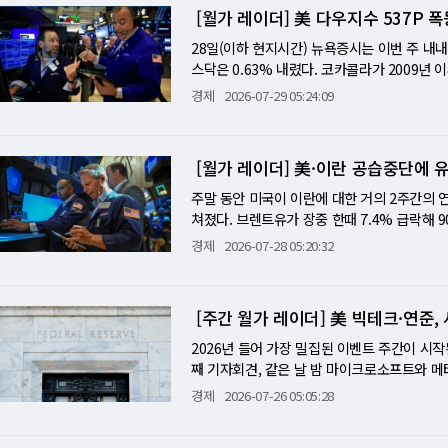
"물가안정에 대한 연준의 의지는 변하지 않는다
동 불안이 심화될 것이라는 공포가 해소된 것이
[월가 레이더] 美 다우지수 537P
이 화장품과 패션, 식품 구매로 이어지는 구조가
러에서 130억달러로 올려 130~145억달러로 
상'을 가할 가능성에 대해 30%의 확률이 반
이 전환의 상징적 장면이다. 다만 파운더의 
결제 산업까지 연결되는 수출 생태계로 확장되고
인소비지출(PCE)은 3.3%로 예상(3.4%)을 
게 시사했다"고 분석했다. 미국-사우디 연합이
28일(이하 현지시간) 뉴욕증시는 이번 주 내
갈 길이 더 남아 있다는 점에서 열정에 제동을
자의 해외 직접구매액은 2조1166억원으로 지난
표 모두 중요한 데이터지만, 마이크로소프트 어
란이 요르단을 향해 미사일을 발사해 요르단 
스닥은 0.63% 내렸다. 코카콜라가 2009
지난주 공급 부족에 따른 약한 가이던스가 여전
이후 14분기 만이다. 감소율도 2014년 관련 
어닝을 발표한다. 5.04% 급등하며 앞서 움직
하이닉스는 2분기 분기 순이익이 사상 최대를
만, 반도체는 4일 연속 급락하며 AI 공급망 전체
경제
2026-07-29 05:24:09
옥석 가리기가 동반되고 있음을 보여준다. 반
미국은 6.6%, 아세안은 33.3% 줄었다. 
어서다. ARM홀딩스, 퀄컴도 오늘 밤 함께 
국주식예탁증서)이 10% 급락했다. 아카디안의
억8000만달러(예상 131억6000만달러)로 모두
엔비디아·AMD의 수혜 경로와 같은 AI 슈퍼사
중국 상품의 체감 가격이 높아진 영향이 반영된
터센터·GPU 수요를 확인시켜 주며, 마이크론이 
실성을 보여준다. 투자자들은 이 기술이 경제에
드컵 특수가 복합적으로 작용했다. 연간 전망을
고, 랠리 이면의 구조적 신호 이날 빅테크와 
도가 꾸준히 둔화해왔다. 여기에 고환율과 배
이상 반등해 5일 연속 하락에 마침표를 찍었다.
D가 3% 추가 하락해 필라델피아 반도체 지수
록했다. 셔윈-윌리엄스도 8% 폭등해 이날 다우 
의 737 MAX 7 FAA 형식 증명이고, 다른
구가 늘고 해외직구가 줄면서 온라인 무역수지
[월가 레이더] 美·이란 공습중단에 
익성 증명…B2B 클라우드가 메타 갈랐다 한
날 마이크로소프트는 장 중 400.91달러로 약
승했다. 비자는 클라우드·AI 재편을 이유로 직원
표'의 극단 경고다. 보잉의 737 MAX 7 인증은
크지만, K-컬처 상품의 해외 판매가 꾸준히 
그 이유는 단순하다. 애저 성장이 가속됐고, F
비 22.63% 하락 상태로, 매그니피센트7 중
이닉스의 나스닥 상장 후 첫 미국 어닝이 발표됐
주말 동안 미국이 이란에 대한 거의 2주간의 연
계 수정, 규제 심사를 통과한 결과다. 원래 2
국내 온라인쇼핑 시장도 높은 성장세를 이어갔다
했던 세 가지 조건이 동시에 충족됐다. 알파벳(-7
버티고 있었다. 스탠더드앤드푸어스(S&P)50
렸다. 반도체 ETF(SMH)가 3% 이상 추가 하
쳐졌다. 브렌트유가 장중 한때 7.4% 급락해 
잉에게 단순한 제품 출시 이상의 의미다. 사
7% 증가했다. 6월 기준으로는 역대 최대 규
본지출이 늘었는데 FCF는 줄었다." 마이크로
그쳤다. 러셀2000은 0.20% 올랐다. 그러나
tion)'이 중국 기업이 침수 심자외선(DUV)
장세가 연출됐다. 달러는 약세를 보였다. 다우
수 있게 됐고, 이는 민간 항공기 수요 회복 흐
경제
2026-07-28 05:20:32
같은 달보다 144.4% 급증했다. 삼성전자 
애저가 1000억달러를 첫 돌파한 것이 이 논리
국채 금리는 오후 장에서 연중 최고 근방으로 
ASML은 DUV 장비 분야에서 사실상 독점적
면 미국과 이란이 주말에 추가 공습을 자제하면
은 이 안도감의 직접적 표현이다. 반면 버핏 지
다. 컴퓨터와 주변기기는 26.9%, 가전·전자
기 요행이 아님을 보여준다. 에반스의 "두 가지
하게 나왔고, 7월 소비자신뢰지수는 하락했다.
핵심 비즈니스가 잠식된다. 또한 엔비디아(-1.
협으로 브렌트가 100달러를 터치하며 최고조
식 시장 시가총액의 비율인 이 지표는 현재 극
형 전자제품도 오프라인 매장보다 온라인 채널
고 AI가 잘 되고 있다. 광고 단가 12%, 노
다. 마이크로소프트는 Azure 39~40% 성장
보도에 "AI 기업 간 순환 자금 조달"이라는 
은 아니며, 로이터가 지난주 보도한 파키스탄의
버핏이 '밸류에이션을 판단하는 최고의 단일 척
래액도 56.8% 급증했다. 온라인 판매 비중이
지출이 워낙 커서 FCF가 91% 붕괴했다. 반
[주간 월가 레이더] 美 빅테크·연준
심 변수다. 메타는 광고 AI가 실제로 ROAS
3% 이상 급락해 코스피가 큰 폭으로 내렸다. 
2.5%), 엑손모빌(-2.5%), 코노코필립스(
으로 평균보다 낮은 미래 수익률을 보여줄 가
앞두고 구매가 집중된 영향도 일부 반영됐다.
접 청구한다. 기업 고객들이 이미 서명한 계약 
두 기업이 알파벳(-7%)·테슬라(-14%)의 
접 반영됐다. 아카디안 에셋 매니지먼트의 오언
다. 유럽에서도 토탈에너지(-4.5%), BP(-3.4
2026년 들어 가장 밀집된 이벤트 주간이 시작
지금의 강세 이후 사상 최고치와 함께 이 지
자동차 같은 고가 내구재로 이동하고 있음을 
"매출 가시성이 높은 B2B 클라우드 계약"으
적 충격인지 추세 전환인지를 결정한다. [미니해
확실성을 보여준다"며 "투자자들은 여전히 이
래돼 6월 12일 상장 직후 기록한 사상 최고치(
째 기자회견, 같은 날 밤 마이크로소프트와 메타의 
낮추라는 경고다. 트럼프 대통령이 엑슨모빌·
면서 온라인 플랫폼이 새로운 수출 통로로 자
다. 美 GDP 1.5%·PCE 3.3% 둔화…연준 
MC에서 반대표가 나오는 것 자체는 드문 일이
테크 내부에서 소프트웨어 종목들은 반등을 시도
일 연속 마감했다. 지난 12거래일 중 10번째
아마존 실적이 나흘 안에 모두 쏟아진다. S&P
쟁이 낳은 에너지 가격 급등에 따른 부의 집중
제와 배송, 반품 체계 개선이 필요하다. 특정
경제
2026-07-26 05:05:28
PCE가 3.3%로 예상(3.4%)을 밑돈 것은 
제에서 처음이었다. 이것이 시장에 전달한 메시
제한했다. 유가는 이란과 사우디·오만이 호르
조정을 이끌었다. 일론 머스크는 소셜미디어에
문은 하나다. 마이크로소프트·메타·애플·아마존
리스크로 이어질 수 있는 정치적 신호다. 이란
적인 고객층을 확보하는 것도 과제다. K-컬처
상보다 빠르게 둔화되고 있다면 "선제적 인상"
OMC에서는 의사록을 통해 "다수 vs. 다수
0달러대 초반을 유지했다. 오늘(29일 수요일)
의 이탈은 멈추지 않고 있다. 러셀2000 소
이너스로 전환되지 않을 수 있느냐다. 알파벳은
그러나 분명하게 깜박이고 있다.
있을지가 다음 관전 포인트다.
너지 외 물가 압력이 연준이 우려할 만큼 강하
을 수치로 보여줬다. 15명 중 3명이 인상을
트와 메타가 2분기 어닝을 동시에 발표한다. 