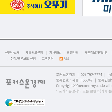
두 주간이 하반기 시장 방향을 설정한다.
신문사소개
제휴광고문의
기사제보
회원약관
개인정보처리방침
정정/반론보도 신청
고객센터
RSS
포커스온경제 | 02) 792-7774 |
in
등록번호 : 서울,
아55347 | 등록연월일
Copyrightⓒfoeconomy.co.kr all r
* 포커스온경제의 모든 콘텐츠(기사)는