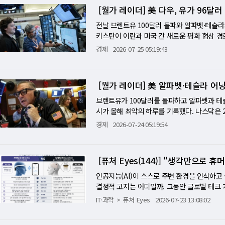
500을 14%포인트(p) 이상 앞서는 성과를 
달러 상향과 FCF 마이너스 전환으로 7% 폭
러나 마이크로소프트 어닝이 시장을 완전히 장악
는 것을 의미한다. 유가가 90~95달러 구간에
[월가 레이더] 美 다우, 유가 96달
는다면, 지난 2주간의 반도체 투매에 종지부를 
라 S&P500 동일가중지수를 웃도는 흐름을 이
MS·메타·애플이 AI 자본지출의 증가를 매출 
이다. 연준의 데이터보다 기업 어닝이 더 강력
"위험 관리형 선제 인상"이 이 맥락에서 읽힌다
이 또다시 반복된다. [미니해설] 中 DUV 장
스·SK하이닉스(나스닥 상장 후 첫 미국 어닝)
기준 이번 주 S&P500 기업들의 88%가 
전날 브렌트유 100달러 돌파와 알파벳·테슬라
애저에 버금가는 수준으로 제시한다면, 이번 어
충분히 반영되지 않았다고 보는 3인의 위원들은
국 DUV 리소그래피 장비 자체 개발 보도는 
일(수)은 이번 주 최대 이벤트가 몰려있다. 오
이 지난주의 교훈이다. FOMC는 29일(수) 금
키스탄이 이란과 미국 간 새로운 평화 협상 경
결"로 반전된다. 그 선별 기준은 "기업 AI 클
다. 워시는 이 논리를 수용하지 않으면서도, 동
EUV(극자외선)는 물론 기존 DUV(심자외선
소프트와 메타의 2분기 어닝이 동시에 발표된다.
지난주 브렌트유가 100달러를 돌파하면서 한때
면서 시장이 안정을 되찾았다. 그러나 반도체
이 낙관론의 다음 시험대다.
경제
2026-07-25 05:19:43
심 질문이다. SK하이닉스 최고이익에도 10%폭
도체 장비 수출을 통제하면서 ASML이 중국에 
넘어, 이번에는 AI 자본지출이 FCF 성장으로
성이 거론되면서 완화됐다. 그러나 워시의 기
스(S&P)500은 사실상 보합(+0.05%), 다
0%'는 이 어닝시즌의 핵심 역설을 가장 극명
자체가 무력화된다. 이것은 딥시크가 미국 AI
OMC 동결 확률은 70.6%(지난 금요일 기준
가 재상승으로 악화된 인플레이션 상황을 어떻게
다. 반면 나스닥은 0.6% 내렸고 나스닥100은
나왔다. 이번엔 SK하이닉스가 나스닥에서 같은
발을 촉진했다"는 역설이 AI 소프트웨어에 
도반등 주식·채권·금이 동시에 오른 것은 단순
은 총재가 이미 인상 필요성을 공개 발언한 상
도 큰 폭의 내림세를 기록했다. 주간 기준으로 나
을 올려도 주가가 10% 내리는 이유는 기대치가
발…딥시크 이어 반도체장비 확산 이 소식이 마이
[월가 레이더] 美 알파벳·테슬라 어
채권과 금은 내린다. 셋이 동시에 오르는 것은
PCE는 FOMC 이틀 후 발표된다는 점에서 이중
하락해 3월 이후 처음으로 2주 연속 주간 하락을
0% 이상 하락이라는 궤적은 이 기대치 과잉의 
도체 투매의 층위가 달라지고 있다는 것을 보여준
다"는 신호에 가깝다. 즉 이날의 공통 분모는
치와 같다. 만약 예상에 부합하거나 하회하면 
이후 최고치를 기록했던 10년물 국채 금리는 4
브렌트유가 100달러를 돌파하고 알파벳과 테슬
라는 진단이 오늘 밤 MS·메타 어닝에 그대로
됐다. 이제는 중국 경쟁 심화(DUV 자체 개발
력이 약해졌고, 그 자금이 글로벌 자산 전반에
예상을 웃돈다면 FOMC 결과와 무관하게 9월
161억3000만달러로 예상(144억2000만달러
시가 올해 최악의 하루를 기록했다. 나스닥은 2.
보여줘야 충분한가. 폴리마켓은 MS 94.5%, 
속성이 단순한 차익 실현에서 공급망 지각변동에
시작할 것"이라는 확신이 아니라 단순한 "공
의 체력을 최신 데이터로 보여준다. 2분기 성
달러로 예상(0.21달러)을 두 배나 넘었다. 
0%) 각각 급락했다. 매그니피센트7 바스켓 전체
시장이 원하는 것은 "AI 자본지출이 FCF보다
경제
2026-07-24 05:19:54
달러 자금 지원 검토도 같은 맥락이다. "AI 최
한 재발화불안 실제로 공습 중단이 외교 해결로
를 강화하지만, 동시에 연준의 긴축 명분도 남겨둔
께 발표해, "좋은 어닝 + 자본지출 확대 = 
벳은 2분기 매출이 1199억 달러(+24%)로 
MS의 애저 FY27 가이던스와 메타의 광고 R
의존도가 너무 깊어져 있다는 신호이기도 하다
을 안도시킨 세 번째 이상의 사례다. 패턴은 반
스X 상장 이후 가장 주목받는 소비재 부문 신
주 알파벳·테슬라·IBM·TSMC·인텔이 모두
브 광고 매출이 처음으로 110억 달러를 돌파
오늘의 1100포인트 폭락이 내일 아침 반전되
어닝시즌의 구조가 이날 가장 선명하게 드러났다. 
에서 시장이 각 '중단'을 믿는 정도가 점점 줄어
90달러 아래로 내려가며 시장에 산소를 공급하지
가 150일 한시 조항으로 2월에 부과한 10% 
받았다. 첫째, 2분기 자본지출이 전년 대비 2
히 강세를 보인 반면, 마이크론(-10%), AMD(
주는 것이기도 하다. 지정학 리스크 해소를 
[퓨처 Eyes(144)] "생각만으로
니해설] 美 마이크로소프트, FCF 방어력 시
근거 아래 부과했다. 트럼프는 강제노동을 명분
상향했다. 둘째, 분기 잉여현금흐름(FCF)이 처
에서 두 개의 완전히 다른 세계가 공존했다. 이
다 뱉어내고 있다는 것이다. 워시 의장 FOMC
준이 있다. "이익이 얼마인가"보다 "자본지출
고한 법적 기반을 마련했다는 것이 행정부 측 
우드 성장을 82% 끌어올렸다"고 강조했지만, 
인공지능(AI)이 스스로 주변 환경을 인식하고 물
과 중국 위협에 직면하고 있고, AI 자본지출의
개시장위원회(FOMC) 결정, 같은 날 장 마감
록하며 7% 폭락했고, 테슬라도 FCF가 2년여
스티스 센터가 국제무역법원에 즉각 소송을 
어내렸다. EU 집행위원회는 별도로 디지털시장
결정적 고지는 어디일까. 그동안 글로벌 테크
받고 있다. 코카콜라가 2009년 이후 최고의 하
이번 주의 핵심 압축이다. FOMC는 유가가 
는 발표에 21% 급등했다. 이 새로운 기준이
돌았지만 매출은 소폭 하회했다. 뱅크오브아메리
달러 상당의 스페이스X 지분을 보유하고 있다는
어 능력을 고도화하는 데 모든 자본을 집중해 
트렌드, 신흥 시장 확대가 이끌었다. 이것이 오
IT·과학
퓨처 Eyes
2026-07-23 13:08:02
관건이다. 전날(화요일)까지의 에너지 완화가 
가를 자본지출 이상의 FCF 성장으로 보여줄 수 
날 상장 이후 최저가를 또 경신했다. 일론 머
상(0.49달러)을 33% 밑도는 대규모 어닝 미
서 함께 일하는 인간이 '지금 이 순간 무엇을
"AI 자본지출 공급자"이자 동시에 "AI 자본
것이 9월 인상 기대를 낮추면 시장에 추가 산
관건…AI 자본지출 정당화 분수령 마이크로소프
다. 버지니아주 '데이터센터 앨리(Data Cent
만, 영업비용이 매출보다 빠르게 늘면서 마진이
업적 협업은 불가능하다. 이러한 인간과 기계 
떻게 나타나는지가 오늘 밤의 답이다.
수 없다"는 톤을 유지하면 유가가 90달러로
이 애저 AI 가속으로 분기 FCF를 1000억