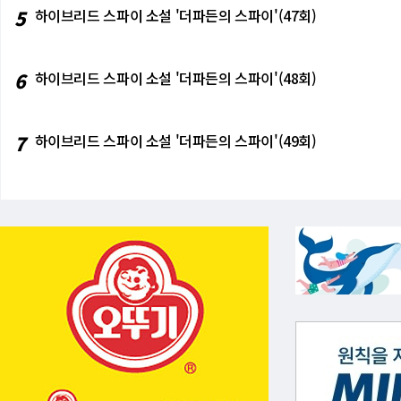
은 그 98% 인상을 원가로 흡수해야 한다. 아
재검토에서 나오고 있다. 워시의 발언이 이 그
5
하이브리드 스파이 소설 '더파든의 스파이'(47회)
을 압박하고 공급망 하류의 반도체 기업들을 
있다"고 했다. 이 말은 5만7000건이 나와도
이 매그7에서 반도체로 이동한다"고 포착한 것
에서 78%로 소폭 낮아지는 데 그쳤다. 분명한
대 테슬라가 2분기 전기차 인도량 24.9% 증
만들어낸 불확실성에 있다. 테슬라 인도 +24.
6
하이브리드 스파이 소설 '더파든의 스파이'(48회)
반영 역학'의 압축판이다. 이는 마치 식당에 
전기차 인도량 24.9% 증가라는 강한 숫자를 내
상태와 같다. 주가가 이미 미래의 호재를 앞당
반영' 역학의 압축판이다. 시장은 이미 좋은 
7월 본격화될 2분기 어닝시즌은 이 '메뉴판 
이 역학은 테슬라에만 국한되지 않는다. 마이크론
우드 성장률, 광고 매출 등 실질적인 지표들
나 빠진 것도 같은 구조다. 샌디스크가 850%
7
하이브리드 스파이 소설 '더파든의 스파이'(49회)
것이라고 경고한다.
에 달한 종목에서는, 서프라이즈의 폭이 이전보
명분이 된다. 이 맥락에서 다음 주 시작되는 2
2.9%다. 1분기(29.3%)보다 낮아진 수치
웃돌 수 있느냐다. 선반영이 정점에 달한 종목
속 급락한 이 시점에 어닝시즌이 시작된다는 
검증하는 자리가 된다는 뜻이다. 고령층 노동 
구조적 배경으로 지목된 55세 이상 노동 참가율 
과다. 지난 18년간의 주가 상승으로 고령층의 
의 그림자다. SMBC의 트로이 루트카는 "AI
했다. AI가 일자리를 없애기도 전에, AI의 
이유는 구조적 공급 감소를 의미하기 때문이다
이 4.2%로 내려간 것은 경기 과열이 아니라 
다"고 한 것은 바로 이런 복잡한 구조를 감안
기업들의 가이던스 속에 AI발 고용 구조 변