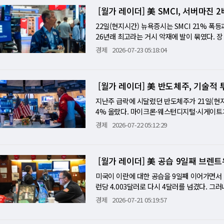
자기 끊겨 수 분간 전력망이 불안정해졌다는 사실
는 "2026년은 자본지출 대년(大年)"이라고
유니콘 기업이 세계 최초의 치트키를 던졌다. 
지난주 알파벳(-7%)·테슬라(-14%)가 만든 
있다. 메타는 다른 논리를 갖고 있다. 광고 AI
[월가 레이더] 美 SMCI, 서버마진
0.6%였다. 다음 주에는 마이크로소프트·메타·
의지를 재확인했다. 마이크로소프트·메타·아마존
봇과 로봇 개를 지배하고, 나아가 지능형 기계
후보들이다. 마이크로소프트의 애저 AI 가속이 F
직접적으로 광고 매출 성장으로 연결되는 경로가
락…AI 자본지출 역설 확산 이번 주는 AI 시
서 비롯됐다. 예멘 후티 세력이 홍해에서 사우
해결하는 통합 플랫폼을 공개한 것이다. 브레인
22일(현지시간) 뉴욕증시는 SMCI 21% 폭
본지출을 정당화하는 수치와 함께 나온다면, 지
(광고비 대비 수익)가 개선됐다"는 숫자를 제
벳이 구글 클라우드 82% 성장을 발표하고 7%
홍해·수에즈 운하(후티 공격)가 동시에 위협받
지능대회(WAIC) 2026'에서 '뇌 제어 로봇 AI 
26년래 최고라는 거시 악재에 발이 묶였다. 장
E(근원 3.4% 예상)·2분기 GDP·애플·아마
음으로 강한 반례가 나오는 것이다. JP모건이 
기 연속 최고 어닝을 냈는데도 자본지출 상향에 
해운 회랑이 같은 달 동시에 위협받고 있고, 시
산업계의 지각변동을 예고했다. ■ 생각을 물
중인 가운데, 시장은 숨을 죽이는 하루를 보냈다
경제
2026-07-23 05:18:04
거도 결국 빅테크 어닝이 AI 투자를 정당화하는
록하고도 4% 내렸다. 이 패턴의 공통 분모는
러)을 넘어 2008년 수준(146달러)까지 갈
럴링크처럼 두개골을 뚫고 뇌 조직에 칩을 직접
예비 실적 발표에서 매출은 가이던스 하단(11
상론 신호 워시의 첫 FOMC(6월)와 이번 FO
하는 순간, 시장은 미래 잉여현금흐름을 재계
인프라를 폭격하겠다고 경고했다. 10년물 국채 금
G) 헤드셋을 기반으로 구동된다. 작업자가 헤드
밝히면서 장기 수요 건재를 확인시켰다. 무엇
로 유가가 70달러대까지 내려갔고, CPI가 
(eye of the storm)에 있다." 이번 
(예상 부합)와 매출 172억 달러(예상 소폭 
는 순간, 두피에 밀착된 초정밀 센서들이 뇌세
다. AI 서버 마진이 폭발적으로 개선됐다는 신
다. 그런데 지금은 브렌트가 100달러를 터치하
전환의 속도가 투자 비용의 증가 속도보다 느리
[월가 레이더] 美 반도체주, 기술적
랐다. 주간 실업수당 청구 건수는 기록적으로 낮
부의 거대 신경망 인공지능 알고리즘이 바통을 
4% 올라 AI 서버 수혜주 전반이 동반 상승했
더해졌다. 워시가 6월 기자회견에서 "에너지 
턴에서 벗어날 수 있는지가 관건이다. 이들이 "
일 앞으로 다가온 가운데, 브렌트 100달러는 
은 인간이 어떤 물리적 행동을 하려는지 그 '운
다"라는 주장에 가장 강한 수치 근거를 이날 제
지난주 급락에 시달렸던 반도체주가 21일(현지시간
다. 워시는 포워드 가이던스를 폐기했기 때문에
거를 내놓는다면, 이번 주의 투매는 짧은 에피
벳, 클라우드 82% 폭등에도 7% 급락⋯AI 
있는 디지털 구동 명령어로 변환되어 기계로 
달러), 조정 EPS 2.40달러(예상 2.24달러
4% 올랐다. 마이크론·웨스턴디지털·시게이트가
가 데이터를 기다리겠다"는 표현을 쓰면 시장은
실적 분수령 이번 주말 시장은 세 개의 방향 변
명하게 드러낸다. 구글 클라우드 82% 성장은 
으로 이어지는 데 걸리는 시간은 불과 200밀리
두 컨센서스를 초과했다. AT&T는 무선 가입자 
을 회복했다. 어닝시즌은 강한 출발세를 이어갔
조하면 9월 인상이 거의 확실시된다. 30일(목
경제
2026-07-22 05:12:29
실이라면 브렌트가 96달러에서 90달러 아래로
찬가지다. 투자자들이 그토록 확인하고 싶었던 "
먹는 찰나의 순간에 인간의 전두엽과 로봇의 모
73%), 아마존(-1.91%)은 알파벳·테슬라 
P)500 기업 중 88%가 이익 예상치를 웃돌
택을 사후에 검증한다. 이 두 이벤트가 29일과
고, 이란·후티의 공격 패턴은 외교 신호를 보내
기에 450억 달러를 자본지출로 써서 FCF가 
제어가 필수적인 로봇 손 제어를 완벽히 수행했
관세라는 3개 전선이 동시에 작동하며 상승세를
돌며 7% 급등했다. GM은 2분기 상·하단 모
"하반기 시장 방향 전체를 설정하는 주"로 만
이것이 이전 10% 관세처럼 법원에서 위헌 
은 이 패턴이 당분간 이어진다는 선언이다. 투자
통제해 깨지기 쉬운 과일을 온전히 집어 올리
94달러 근방에서 거래됐고, WTI는 87달러
테라랩스가 3% 상승하며 반도체 반등에 합류했다
비용에 직접 영향을 준다. 셋째는 7월 29일 
구조는 지속 가능한가?" 모틀리 풀의 분석이 
[월가 레이더] 美 공습 9일째 브렌트
의 하드웨어에 종속되지 않는 범용 오픈 구조
논의하는 가운데, 셰브런은 이라크를 중동의 '헨
4% 상승으로 두 자릿수 주간 낙폭 일부를 되돌
하고 있지만, 이것은 한 주 전과 비교해 크게 
쏟아부어 FCF가 마이너스로 전환됐다. AI 트
이터, 4족 보행 로봇 개 등에 즉각 이식할 수
년래 최고를 기록했다. AI 관련 채권이 올해에
이 될 것이며, 이제 월가의 높아진 허들을 넘지
미국이 이란에 대한 공습을 9일째 이어가면서 
워시 연준이 "물가안정에 무관용"을 외치며 동
언제 '투자'에서 '과잉 지출'로 판명되는지다.
광산'의 탄생 뇌파로 기계를 조종하는 기술 
를 차지한다는 분석도 나왔다. 트럼프 대통령이
달러로 마감해 1개월 만에 처음으로 90달러 
런당 4.003달러로 다시 4달러를 넘겼다. 
발표되지만, 이미 시장은 7월에 에너지 가격이 
자를 내놓아도 주가가 내리는 환경이 이어진다. 
우는 본질은 따로 있다. 현재 미국 테슬라의 
미 무역대표부 대표는 대체 관세를 제안했지만
국이 이란에 대한 공습 10일째를 이어가는 가
려는 누그러졌다. 20일(현지시간) 스탠더드앤드푸
듯, AI 인프라 급성장이 전력망까지 흔들고 
경제
2026-07-21 05:19:57
파벳의 FCF 마이너스가 "그 수요를 충족시키
행동 학습 데이터의 고갈'을 해결할 카드가 이
은 캐나다에 대한 50% 관세 가능성을 "단순한
연계된 후티 세력이 사우디아라비아를 대상으로
다. 나스닥은 0.05% 소폭 내려 사실상 보
드러낸다. 다음 주 MS·메타·애플 어닝과 FO
해운회랑 동시봉쇄…유가 100달러에 연준 9월
장 조립 업무를 스스로 수행하려면, 인간이 물
용이 주당 평균 1만6500명 증가해 3주 전(2
18달러)을 다시 넘어설 수 있다고 경고했다.
하고 있으며, 국가 이익에 기반한 협상이 추구
힐 수 있다는 시나리오가 처음으로 현실적 우
치'가 필요하다. 그러나 이를 수집하는 기존