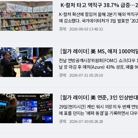
에 마감했다. 유가 하락은 인플레이션 우려를 완
K-컬처 타고 역직구 38.7% 급증⋯
냈다. 다우존스 마켓 데이터에 따르면 매그니피
이틀을 포함하면 3거래일간 1조 1000억달러
K-컬처 확산에 힘입어 올해 2분기 해외 역직
올랐으며, 아마존은 4.5% 상승하며 시가총액
에 감소했다. 국가데이터처가 3일 발표한 '20
트 세븐 중 유일하게 애플만 1.8% 하락하며
2억원으로 지난해 같은 기간보다 38.7% 증가
경제
2026-08-03 13:48:32
기 때문이다. 보잉은 737 MAX 7이 연방항공
이 7458억원으로 가장 많았고 의류·패션상품 9
나 MAX 8 추락 참사 등 잇따른 안전 위기로
국은 25.5%, 일본은 15.4% 증가했다. 아
상승했으나, 공매도 잔고는 유통주식의 32.2
7% 줄어 2022년 4분기 이후 처음 감소했다
[월가 레이더] 美 MS, 애저 100
두고 2% 상승으로 거래를 마쳤다. 유가 하
억원으로 6월 기준 역대 최대를 기록했다. [
안 +4%)도 강세를 보였다. 트럼프 대통령은
컬처가 국내 온라인 유통시장을 넘어 해외 소비
전날 연방공개시장위원회(FOMC) 쇼크(다우 
고 불쾌감을 표시했다. [미니 해설] AI 자본지
른바 역직구 거래액은 1조2천억원을 넘어서며 
날 장 마감 후 애저(Azure) 43% 성장, 
가까이 빠진 XLK 기술 ETF가 8월 첫 날 
환율과 소비 둔화 영향으로 14분기 만에 감소했
이상 폭등했다. 나스닥은 6월 이후 최대 상승
경제
2026-07-31 05:29:10
압축적으로 보여준다. AI 자본지출이 과열이냐
분기 온라인 해외 직접판매액은 1조2032억원으
마이크로소프트에서 처음으로 돌파됐다. 마이크로
줄이 시장의 방향을 하루 만에 뒤집는 취약한 균
번 증가세는 단순한 화장품 수출 확대를 넘어 
애저 성장률이 43%로 가속됐다. 직전 분기 40
로 바뀐 하루 7월 내내 월가를 짓눌렀던 AI
7458억원으로 전체 역직구의 절반 이상을 차지
억달러를 돌파했다. 둘째, 총매출이 900억달러(
[월가 레이더] 美 연준, 3인 인상반대
트 캐피털 매니지먼트의 포트폴리오 매니저 제
록했다. 지난해 같은 기간과 비교하면 화장품은 4
로 예상(4.24달러)보다 32% 높았다. 클라우
을 내고 있다는 것을 가격에 반영하고 있다며,
'기타'로 분류되는 아이돌 굿즈와 팬 상품 판
파일럿 유료 좌석은 3000만석 이상으로 집계됐
29일(현지시간) 캐빈 워시 의장의 두 번째 연
에 크게 떨어졌지만 그 기간 내내 근본적인 사
로는 미국 판매액이 56.8% 급증하며 가장 높은
보다 낮게 제시돼 추가 안도감을 줬다. 페이브 
에 표를 던지는 '매파 동결'을 기록하면서 다
고 있으며 그 격차는 좁혀지지 않고 있다는 것
시장인 미국에서 K-뷰티와 K-팝 관련 상품 
기다. 한 기업은 막대한 투자를 하면서도 이익
되면서 유가도 다시 올랐고, SK하이닉스의 나
경제
2026-07-30 05:26:28
마이크로소프트, 알파벳이 잇따라 높은 AI 
면세점과 온라인몰을 통해 화장품을 대량 구매
는 정반대였다. 2분기 매출이 608억달러(+28
락해 이날의 하락을 이끌었다. 연준은 기준금리를 
하면서, 투자자들은 '자본지출 = 이익 희석'이
되고 품목도 의류와 음반, 식품, 캐릭터 상품으
출은 14% 각각 증가했다. 그러나 EPS는 6.
지지하며 반대표를 던졌다. 이것은 2026년 
더 ETFs의 마이클 모나간은 AI 매도세의 무
소비재보다 충성도가 높고 반복 구매가 많다는 
서 7억8400만달러로 91% 붕괴했다. 운영 마