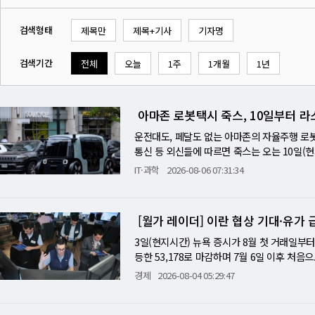
검색형태
제목만
제목+기사
기자명
검색기간
전체
오늘
1주
1개월
1년
아마존 로봇택시 죽스, 10일부터 
운전대도, 페달도 없는 아마존의 자율주행 로봇택
통신 등 외신들에 따르면 죽스는 오는 10일
개시한다. 이는 운전대·페달과 같은 수동 제어
IT·과학
2026-08-06 07:31:34
택시 시장에 진출한 알파벳 산하 웨이모와 테
스 차량과 차이가 있다. 요금은 기본요금에 주
등 특정한 여정에는 추가 요금을 부과하는 것도
[월가 레이더] 이란 협상 기대·유가
우버의 중상급 서비스인 '우버 컴포트'와 경쟁
마주 보고 앉도록 설계된 죽스는 지난해부터 
3일(현지시간) 뉴욕 증시가 8월 첫 거래일부터
번스 최고경영자(CEO)는 "서비스가 무료일 
등한 53,178로 마감하며 7월 6일 이후 처음
지 기술을 구축하는 것도 어려웠지만, 고객의 
라 6월 초 사상 최고치에 근접했고, 나스닥 
경제
2026-08-04 05:29:47
로교통안전국(NHTSA)은 최근 죽스에 대해 
쌍두 마차는 이란 협상 재개 기대와 매그니피
허가했다. 이에 따라 죽스는 향후 2년간 최대
을 취소하고 협상을 재개하겠다고 밝히면서 브렌트유
지역으로 서비스를 확장하기 위해 주·지방 당