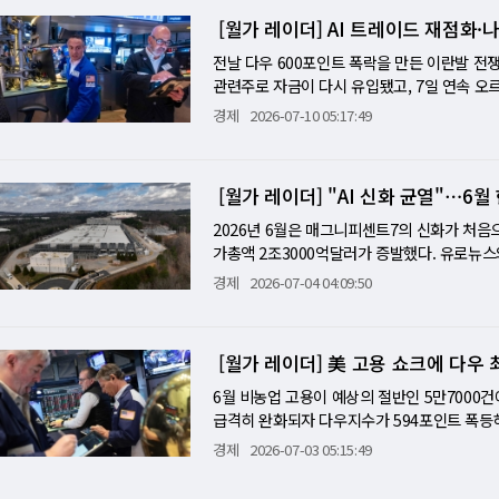
피하다"는 논리가 성립하는 한 시장은 90달러
될 수 있다. 문제는 알파벳이 어떤 선택을 해
·쿠웨이트·바레인·오만의 미군 기지를 공격하며
14일 2배 레버리지 ETF 'SKUU'와 2배 인
적이었고 이란이 선박 공격이나 석유 차단으로
느 쪽이 빠를지 알 수 없다. 이 진공 속에서
[월가 레이더] AI 트레이드 재점화
면 AI 경쟁력에 대한 의문이 제기되고, 자본지
14척만 통과했다. 반도체주는 이틀 전 SK하이
연계된 2배 레버리지 ETF를 내놓을 예정이다.
므로 외교 해결이 불가피하다"는 논리를 신뢰하
트의 AMD 헬리오스 채택이 같은 날 나왔다. 
법은 "자본지출이 이미 매출 성장으로 전환되고
10일 +13% 데뷔의 상당 부분을 반납했다. 샌
상장일은 밝히지 않았다. 실제 거래 개시 시점은
전날 다우 600포인트 폭락을 만든 이란발 전쟁
유가 급등에 다시 압도된다. 오늘 밤 알파벳·
인정하는 신호다. 마이크로소프트가 엔비디아 
어내는 추가 매출이 얼마인지, 그것이 자본지출
4%, AMD가 4% 각각 내렸다. JP모건·
엔비디아와 테슬라, 알파벳, AMD 등 주요 
관련주로 자금이 다시 유입됐고, 7일 연속 오
느 쪽이 더 강한지가 바로 드러날 것이다.
다. 두 뉴스를 합치면, AI 반도체 시장의 패
트스트리트의 마이클 아론이 "근본적인 가치가
을 앞두고 일제히 하락했다. CFRA리서치의 
발히 거래되고 있다. 지난달 스페이스X의 나스
날 시장의 진짜 관전 포인트는 다른 곳에 있었다
경제
2026-07-10 05:17:49
다는 신호로 읽힌다. 인텔은 그 경쟁에서 살
달하는 것"이라고 한 것이 이번 주의 논거다. S&
기 어려울 수 있다"고 경고했다. LSEG 기준 S&
은 지난 10일 공모가 149달러보다 13.08%
레이드 재점화에 이끌려 상승했다. 스탠더드앤드
타에 120억 달러 조달 미국 전국 평균 휘발유
분기 EPS 성장률 예상치가 26%라는 것은 이
ER은 21.3배로 10년 평균 대비 7.5% 프
후 주가가 큰 폭으로 움직이자 ETF 운용사들
랐다. 유가는 전날의 5% 급등에서 반락했고,
을 알려준다. 이란 합의 이후 70달러 아래까
에서 나와야 한다는 것이다. 은행업종이 이미 
했다. "선별적 가격 인상으로 마진 압박을 상쇄
TF는 선물과 스와프 등 파생상품을 활용해 기
진정됐다는 평가 속에서 투자자들이 AI 대형 
가격으로 전이됐다. 이 충격이 7월 CPI(8월 
들이 같은 수준으로 화답할 수 있는지를 보여주
[월가 레이더] "AI 신화 균열"⋯6월
번 주 워시 연준 의장은 취임 후 첫 의회 반
아니라 일일 수익률을 기준으로 운용되는 만큼 
재현됐다. 펩시코는 2분기 매출과 순이익 모두
7월 29일 FOMC에서 동결을 유지하더라도 
라델피아 반도체 지수가 6월 말 사상 최고치 
데, 워시는 금리 경로에 대해 어떤 메시지를 내
개별 종목의 일일 가격 제한폭이 없어 주가가 
스트코는 6월 동일매장 매출이 전년 대비 10.
2026년 6월은 매그니피센트7의 신화가 처음
터센터에 120억달러 채권 조달을 주도하겠다고
것이 어닝의 균열에서 비롯된 것인지 포지션 
르무즈, 또 세계 경제의 인질 트럼프의 20%
일각에서는 SK하이닉스 ADR과 연계된 레버
4% 급락했다. 이 하락은 2025년 4월 이후
가총액 2조3000억달러가 증발했다. 유로뉴
유가 상승이 에너지 인플레이션을 키우는 동시에
아론이 지적한 "레버리지 상품이 업사이드와 
계 에너지 질서의 선언이다. 초대형 유조선 한 척
성도 거론된다. 국내 증시에서도 삼성전자와 
른 주유소 고객 특수 효과를 누렸다고 해명했다
이 아니라 AI 시대의 구조적 전환에서 비롯됐다
다. 연방공개시장위원회(FOMC) 의사록이 A
경제
2026-07-04 04:09:50
도체 ETF에 몰린 자금이 기계적으로 매도를 
29억 원) 대비 16배에 달하는 금액이다. 이란
한다는 지적이 제기돼왔다.
과 팔란티어도 동반 하락했다. 스페이스X는 주
를 냈다. 아마존은 12%, 메타는 11%, 알파
스파고의 다렐 크롱크가 "반도체와 AI 트레이드
다. 반도체 지수 20% 급조정 후 첫시험대…클
이 모두 호르무즈를 통행료 협상의 도구로 쓰겠다
후 발행한 250억달러 회사채(2036년 만기)
S ETF는 5월 말 고점 대비 13% 하락했고, 
벳·테슬라·인텔의 수요일·목요일 어닝이 이 모
종목의 가이던스에 시장이 가진 기대치는 천장에
로 붕괴됐다. 브렌트유가 단 하루에 9.6% 오
인트로 4거래일 연속 확대됐다. 채권 가격이 계
했다. 매그7 바깥에서는 오라클이 AI 지출 급증
준다면, 3월 이후 최악의 주간으로 끝난 지난
다는 가격 신호다. 마린트래픽 데이터에 따르면
[월가 레이더] 美 고용 쇼크에 다우 
전 위험 자산 일반에 대한 경계심과 얼마나 
를 냈고, 래리 엘리슨의 개인 자산도 1000
대에 못 미치면 20% 조정이 30%로 연장될 수
다. 이 공급 공백은 단기 유가에 즉각 반영되지만
이 대규모 IPO를 기다리고 있지만, 스페이스
준다. 지난주 5거래일 동안 개인투자자의 매그7
6월 비농업 고용이 예상의 절반인 5만7000건
반기 장세의 첫 번째 분기점이다. 로이터 기사
를 넘었다. 지금은 83달러다. 이번 재확전이 
그(backlog) 해소로 이어질지는 불확실하다.
20%를 넘었고 2025년 내내 15% 이상이
급격히 완화되자 다우지수가 594포인트 폭등해
적인 경제 그림을 그려줬다"는 평가가 어닝으
가 이미 2026년 수요 성장 전망을 하루 80
년치에 달한다. 스페이스X의 성공이 IPO 문
체 종목으로 이동하고 있다"고 짚었다. 연초 대
하며 AI 트레이드의 진단을 다시 열었다. 3일(
경제
2026-07-03 05:15:49
다. SK하이닉스 −9%·어닝 기대치 23.7%…
흥행 여부를 가를 추가 시험대가 된다는 분석이
0 493개 종목은 13.7% 올랐다. 배경에는 
치를 세웠다. 스탠더드앤드푸어스(S&P)500은 
만에 9.3% 내린 것은, 이번 주 증시가 처한
있다 펩시코의 주가 하락을 단순히 "어닝 서프
가 7000억 달러를 넘어설 것으로 예상되는데,
MH)는 5.2% 급락했다. KLA와 테라다인이 