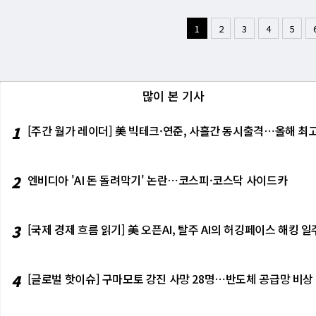
나 거래 첫날 최고가(177달러) 근방에서 매
프라이즈 자체가 더 이상 주가 상승의 충분조건
30%포인트 더 올라간 셈이다. 뱅크오브아메리
표된 6월 비농업 고용은 5만7000건으로, 다우
X, 마이크론, 테슬라, 펩시코, 코스트코에서 
하고 7% 빠졌고, 마이크론이 분기 기대치를 
로 추정한다. 이 속도는 자사주 매입과 배당
4.2%로 오히려 내려갔다. CME 페드워치 기준
1
2
3
4
5
적으로 시험받는 주다. JP모건·골드만삭스·
하고 7.5% 폭락했다. 이 패턴이 이제 소비재
대한 투자자들의 인내심을 시험하고 있다. 메모
률도 83%에서 78%로 낮아졌다. 재너스 헨
스·J&J·유나이티드헬스도 대기 중이다. S&P50
가가 내리는 이유는 하나다. 시장이 이미 좋은
이 급등을 "라마게돈(RAMageddon)"이라
될지 배워가는 중인데, 이번 수치는 근시일 내
업들이 이 기대치를 충족하는 것만으로는 부족
난다. 6월 매출 +10.6%는 절대 수치로는 강
나 최대 메모리 구매자인 매그7 기업들의 원가
'고용 데이터는 세 차례 수정 이후에야 의미가
에너지 재급등이 인플레이션 경로를 바꿨다는 
소멸→코스트코 트래픽 감소"라는 논리로 해석
들이 "AI 피로감"의 초기 증상을 보이기 시작했
였다. 클리어브리지의 제프 슐제는 "6월 고용
물려 이번 주 시장의 방향을 결정한다.
뀌고 있다는 신호이기도 하다. 에너지 가격 급
많이 본 기사
설 이번 하락의 아이러니는 인공지능(AI)이 주
라는 2분기 전기차 인도량이 전년 대비 24.9%
장 둔화로 나타나고 있다. 스페이스X 채권 스
다. AI 인프라 경쟁이 격화될수록 데이터센터
부분의 성과가 이미 주가에 선반영됐다는 해석이
대는 주식 시장보다 채권 시장이 더 냉정하게 
고, 그 결과 잉여현금흐름이 줄어든다. 자사주 
일간 상승을 기록했다. 이번 주 단축 주간 성과는 
1
[주간 월가 레이더] 美 빅테크·연준, 사흘간 동시출격⋯올해 최고
던 국채 대비 가산금리가 4거래일 만에 1.7
낮아질 전망이다. 현금을 많이 쌓아두면서 주주
념일(7월 4일)이 토요일에 해당해 내일(금요일
는 발행 규모를 감안하면 이 0.3%포인트의 
들이 던지는 질문은 "AI 혁명이 오는가"가 아
웰스의 안술 샤르마 CIO는 반도체 이틀 연속 
주식 시장에서는 개인투자자들이 상장 첫날부터
을 "한 세대에 한 번 있는 기술 전환 비용이 
도 있다. AI가 컴퓨팅 비용에 더 민감해지고 
2
엔비디아 'AI 돈 돌려막기' 논란⋯코스피·코스닥 사이드카
론에 동의하지 않는다. 이 채권-주식 괴리는 
시즌이 "AI 혁명 빌드아웃을 추가 검증할 매우
우드 사업에 대해 "내부 AI 역량 강화보다 외부
가 급등→금리 재상승이라는 충격이 하루 만에
에이션 재평가로 이어지느냐의 답은 2분기 실적
능력 개발에 집중할 것을 권고했다. 55세 이상
위험을 과소평가하는 신호이기도 하다. 연방공
스트리트의 인내심이 얼마나 더 이어질지를 결정
미스의 구조적 배경으로 지목됐다. [미니해설]
션 압력의 지속 원인으로 지목했다"는 내용이
3
[국제 경제 흐름 읽기] 美 오픈AI, 탈주 AI의 허깅페이스 해킹
탠더드앤드푸어스(S&P) 493이 +13.7%, 
미국 고용 데이터가 5만7000건이라는 숫자는
·마이크로소프트·메타·아마존)이 이 AI 자본
셜의 제프 부크빈더는 이 전환의 배경을 정확히 
이 이날 장세의 핵심이다. 다우는 600포인트 
된 '호실적 역반응' 패턴을 깨뜨릴 수 있는 유
7.5%였고, 2분기는 20.5%를 넘을 것으로 
록 연준이 금리를 올리기 어렵고, 금리 상승
은 여전히 1분기에 29%의 강한 이익 성장을 
데 반도체는 왜 내렸을까. 채권 금리가 내리고
4
[글로벌 핫이슈] 구마모토 강진 사망 28명⋯반도체 공급망 비상
더 높은 성장률을 향해 이동한다. 이 구조적 변
오히려 두 번째 날도 급락했다. 샤르마가 "AI
가격이 98% 오르자 마이크론의 EPS가 15배
다. 지금 반도체의 매도는 금리 공포가 아니라