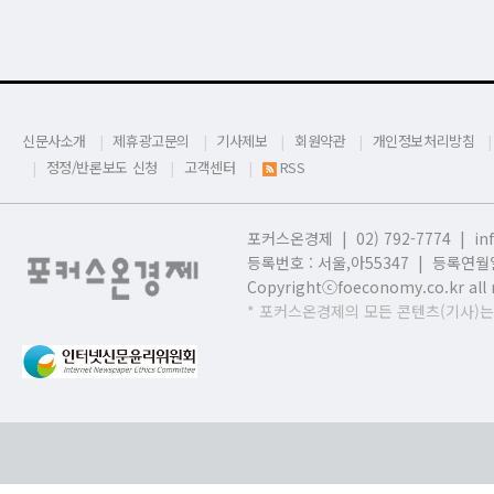
신문사소개
제휴광고문의
기사제보
회원약관
개인정보처리방침
정정/반론보도 신청
고객센터
RSS
포커스온경제 | 02) 792-7774 |
in
등록번호 : 서울,
아55347 | 등록연월일
Copyrightⓒfoeconomy.co.kr all r
* 포커스온경제의 모든 콘텐츠(기사)는