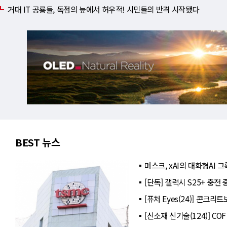
거대 IT 공룡들, 독점의 늪에서 허우적! 시민들의 반격 시작됐다
BEST 뉴스
머스크, xAI의 대화형AI
[단독] 갤럭시 S25+ 충전
[퓨처 Eyes(24)] 콘크
[신소재 신기술(124)] C