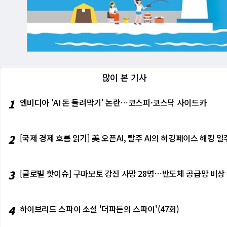
많이 본 기사
1
엔비디아 'AI 돈 돌려막기' 논란⋯코스피·코스닥 사이드카
2
[국제 경제 흐름 읽기] 美 오픈AI, 탈주 AI의 허깅페이스 해킹
3
[글로벌 핫이슈] 구마모토 강진 사망 28명⋯반도체 공급망 비상
4
하이브리드 스파이 소설 '더파든의 스파이'(47회)