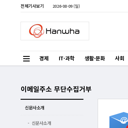
전체기사보기
2026-08-09 (일)
경제
IT·과학
생활·문화
사회
이메일주소 무단수집거부
신문사소개
@
-
신문사소개