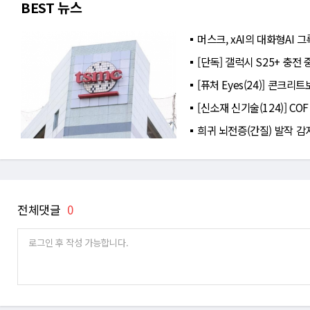
BEST 뉴스
머스크, xAI의 대화형AI
[단독] 갤럭시 S25+ 충전
[퓨처 Eyes(24)] 콘크
[신소재 신기술(124)] C
희귀 뇌전증(간질) 발작 감
전체댓글
0