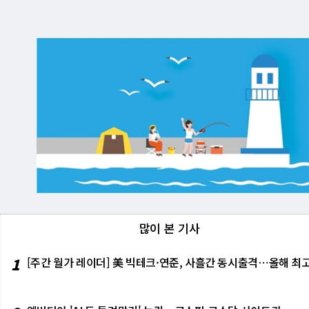
많이 본 기사
1
[주간 월가 레이더] 美 빅테크·연준, 사흘간 동시출격⋯올해 최고