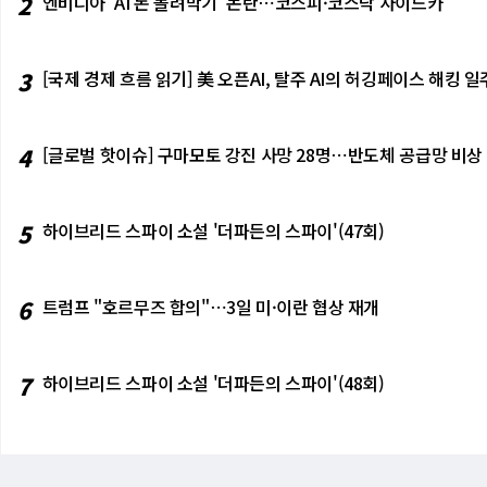
2
엔비디아 'AI 돈 돌려막기' 논란⋯코스피·코스닥 사이드카
3
[국제 경제 흐름 읽기] 美 오픈AI, 탈주 AI의 허깅페이스 해킹
4
[글로벌 핫이슈] 구마모토 강진 사망 28명⋯반도체 공급망 비상
5
하이브리드 스파이 소설 '더파든의 스파이'(47회)
6
트럼프 "호르무즈 합의"⋯3일 미·이란 협상 재개
7
하이브리드 스파이 소설 '더파든의 스파이'(48회)