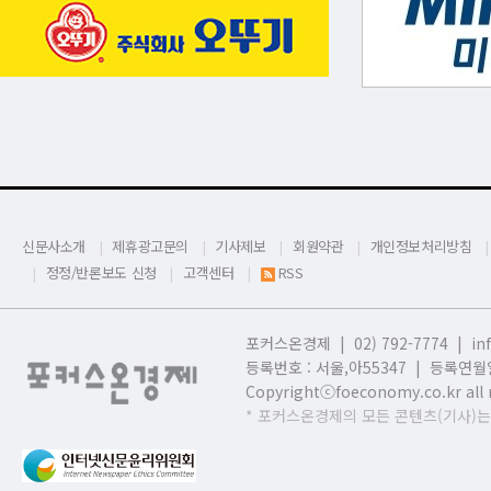
신문사소개
제휴광고문의
기사제보
회원약관
개인정보처리방침
정정/반론보도 신청
고객센터
RSS
포커스온경제 | 02) 792-7774 |
in
등록번호 : 서울,
아55347 | 등록연월일
Copyrightⓒfoeconomy.co.kr all r
* 포커스온경제의 모든 콘텐츠(기사)는