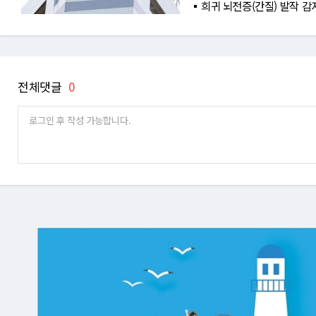
희귀 뇌전증(간질) 발작 감
전체댓글
0