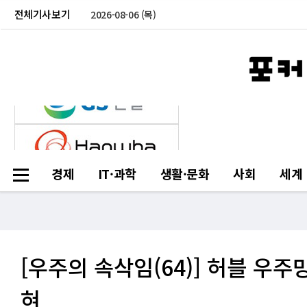
전체기사보기
2026-08-06 (목)
경제
IT·과학
생활·문화
사회
세계
[우주의 속삭임(64)] 허블 우주
혀