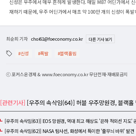
신성은 우주에서 매우 흔하게 발생한다. 매일 M87 어딘가에서 신
재하기 때문에, 우주 어딘가에서 매초 약 100만 개의 신성이 폭발
최순희 기자
choi61@foeconomy.co.kr
다른 기사 보기
#신성
#폭발
#블랙홀빔
ⓒ 포커스온경제 & www.foeconomy.co.kr 무단전재-재배포금지
[관련기사]
[우주의 속삭임(64)] 허블 우주망원경, 블랙홀
[우주의 속삭임(63)] EOS 망원경, 역대 최고 해상도 '은하 적외선 지도' 
[우주의 속삭임(62)] NASA 탐사선, 화성에서 특이한 '줄무늬 바위' 발견