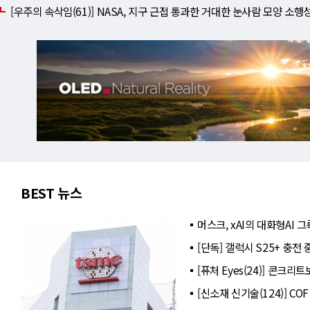
[우주의 속삭임(61)] NASA, 지구 근접 통과한 거대한 눈사람 모양 소행
BEST 뉴스
머스크, xAI의 대화형AI
[단독] 갤럭시 S25+ 충전
[퓨처 Eyes(24)] 콘크
[신소재 신기술(124)] C