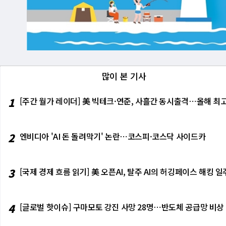
많이 본 기사
1
[주간 월가 레이더] 美 빅테크·연준, 사흘간 동시출격⋯올해 최고
2
엔비디아 'AI 돈 돌려막기' 논란⋯코스피·코스닥 사이드카
3
[국제 경제 흐름 읽기] 美 오픈AI, 탈주 AI의 허깅페이스 해킹
4
[글로벌 핫이슈] 구마모토 강진 사망 28명⋯반도체 공급망 비상