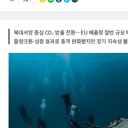
북대서양 중심 CO₂ 방출 전환⋯EU 배출량 절반 규모
플랑크톤·성층 효과로 충격 완화됐지만 장기 지속성 