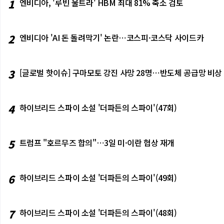
1
엔비디아, '루빈 울트라' HBM 최대 81% 축소 검토
2
엔비디아 'AI 돈 돌려막기' 논란⋯코스피·코스닥 사이드카
3
[글로벌 핫이슈] 구마모토 강진 사망 28명⋯반도체 공급망 비상
4
하이브리드 스파이 소설 '더파든의 스파이'(47회)
5
트럼프 "호르무즈 합의"⋯3일 미·이란 협상 재개
6
하이브리드 스파이 소설 '더파든의 스파이'(49회)
7
하이브리드 스파이 소설 '더파든의 스파이'(48회)