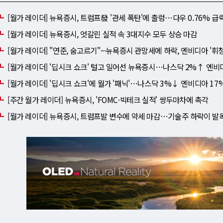
[월가 레이더] 뉴욕증시, 트럼프發 '관세 폭탄'에 출렁⋯다우 0.76% 급
[월가 레이더] 뉴욕증시, 엇갈린 실적 속 3대지수 모두 상승 마감
[월가 레이더] "연준, 숨고르기"···뉴욕증시 관망세에 하락, 엔비디아 '휘청
[월가 레이더] '딥시크 쇼크' 털고 일어선 뉴욕증시⋯나스닥 2%↑ 엔비
[월가 레이더] '딥시크 쇼크'에 월가 '패닉'⋯나스닥 3%↓ 엔비디아 1
[주간 월가 레이더] 뉴욕증시, 'FOMC·빅테크 실적' 쌍두마차에 촉각
[월가 레이더] 뉴욕증시, 트럼프발 변수에 약세 마감⋯기술주 하락이 발