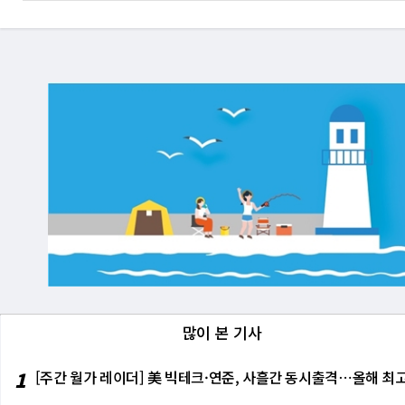
많이 본 기사
1
[주간 월가 레이더] 美 빅테크·연준, 사흘간 동시출격⋯올해 최고