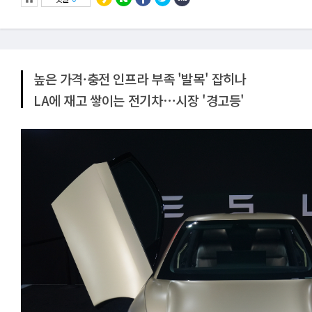
높은 가격·충전 인프라 부족 '발목' 잡히나
LA에 재고 쌓이는 전기차⋯시장 '경고등'