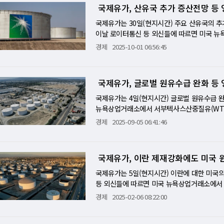
폐쇄가 장기화되면 미국 경제에 악영향을 미칠
국제유가, 산유국 추가 증산전망 등
때문으로 분석된다. 이와 함께 프랑스와 일본
의 셧다운으로 미국경제의 건전성을 판단하는
국제유가는 30일(현지시간) 주요 산유국의 추
황 변화를 파악하는데 어려움을 토로하고 있다.
이날 로이터통신 등 외신들에 따르면 미국 뉴
화하고 있다. 금리인하는 금리가 붙지 않는 
7%(1.08달러) 내린 배럴당 62.37달러에 마
경제
2025-10-01 06:56:45
여야당의 예산협의가 난항에 봉착해 재정건전성
TI는 한때 2% 넘게 밀리면서 62달러 선이 
령에 대한 정치적 압박 수위도 최고조에 달하
산 브렌트유 12월물은 런던 ICE선물거래소에서
총재로 당선되며 차기 일본총리에 취임할 전망
가 하락세를 이어간 것은 석유수출국기구(OPE
국제유가, 글로벌 원유수급 완화 등 
의 조사및 금속전략책임자 니키 실즈는 “프
국이 오는 5일 회의를 여는 가운데 11월 증산
리고 있다”고 지적했다. 그는 이번 국제금값
루 50만배럴까지 증산폭이 확대될 수 있다는 보
국제유가는 4일(현지시간) 글로벌 원유수급 완
및 기관투자자의 자금유입이라고 분석했다. 중
명에서 "이러한 주장은 전적으로 부정확하고 
뉴욕상업거래소에서 서부텍사스산중질유(WTI) 1
고치를 경신하는 상황에서 금매입 확대를 지속
아직 시작되지 않았다"고 밝혔다. 리포우오일
감됐다. 글로벌 벤치마크인 북해산 브렌트유 11
경제
2025-09-05 06:41:46
만삭스 그룹은 내년 12월 금가격전만을 온스당
개와 더불어 OPEC+가 시장에 추가 공급을 
가가 하락한 것은 미국 원유재고 급증과 주요
이 시장 가격에 부담을 주고 있다"고 지적했다
문으로 분석된다. 미국 에너지정보청은 이날 지
제유가를 끌어내린 요인으로 작용했다. 30일 
00만 배럴 감소였다. 경유와 제트유 재고도 
국제유가, 이란 제재강화에도 미국 
5년=100 기준)로 8월(97.8)보다 3.6포인
협의체인 OPEC플러스(+)가 오는 7일 예정
방의회가 7주짜리 단기 지출법안(임시예산안·C
으로 작용했다. 알렉산드르 노박 러시아 부총리
국제유가는 5일(현지시간) 이란에 대한 미국
려도 확산되고 있다. 스트레티직에너지앤이코
결과에 대한 관망세가 강해졌다. 또한 미국경
등 외신들에 따르면 미국 뉴욕상업거래소에서 서
나지 않은 상황에서 연방정부 폐쇄 우려는 미
보업체 오토매틱데이터프로세싱(ADP) 8월 
럴당 71.03달러에 마감됐다. 북해산 브렌트유 
경제
2025-02-06 08:22:00
안전자산인 국제금값은 안전자산 수요 증가와 
우존스통신이 집계한 시장예상치(7만5000명 
달러에 거래를 마쳤다. 국제 유가가 하락한 것
품거래소에서 12월물 금가격은 0.5%(18.0달
으로 시장예상치(23만건)보다 많았다. 이들 
에너지정보청(EIA)은 지난 달 31일 기준으
사상최고치를 경신했다.
화를 보여주는 지표로 받아들여졌다. 하지만 