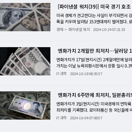
아지고 미국 증시 상승과 유로화 가치하락을 
방을 위한 휴전 협상이 며칠 내로 재개될 것이
[파이낸셜 워치(39)] 미국 경기 호
다. 소시에테 제너럴의 외환전략책임자 키트 
압둘라흐만 알타니 카타르 총리와 회동한 뒤 공
울을 재기 시작했으며 변동성이 높아질 것"이
키기 위한 다음 단계를 논의했다"며 이같이 말
미국 경제가 견고한다는 사실이 부각되면서 강
더욱 활발해질 것이다. 개인적으로는 서로 다
마드 총리는 "앞으로 며칠 안에 우리 협상단이
폭을 키우며 달러당 153엔대까지 떨어졌다.
다"고 지적했다. 지난 8월 파란을 일으킨 달
스라엘 총리실은 정보기관 모사드의 데이비드 바
갔다. 주요 6개 통화에 대비한 달러 가치를 보
경제
파이낸셜 워치
2024-10-24 07:21:33
격을 당해 주식시장에서는 추가증거금을 부담하
스 미국 중앙정보부(CIA) 국장도 회담에 
4.57까지 치솟으며 지난 7월 30일 이후 최고
는 같이 시장에서 유력한 시나리오가 뒤집히는
서 "중동 위험 프리미엄이 거의 매일 확대되고
날 1%이상 하락하며 장중일시 전거래일보다 1.
경고를 발령해왔다. 잭스는 "(유로와 달러의 )
유럽 경제 성장이 둔화하고 있다는 소식도 국
2.56엔으로 거래를 마쳤다. 이는 일본은행이
엔화가치 2개월만 최저치⋯달러당 1
반에 파급 유로/달러는 전세계에서 가장 활발
표가 나왔다. 유로존 기업 활동이 이달 들어 
경신한 수치다. 엔화가치가 이처럼 급락세를 
혼란을 불러일으키고 달러표시로 무역을 하고 
하면서 경제가 수축 국면에 들어갔다는 것이다.
어 미일간 금리차가 부각되면서 달러 매수/엔화
엔화가치가 17일(현지시간) 2개월여만에 달러
벌 책임자 데모스 피오타키스는 "유로는 지표통
요에 악영향을 미칠 수밖에 없다. 하지만 미
이동평균선(달러당 151.30엔)을 약 3개월여
가치는 이날 뉴욕외환시장에서 장중 일시 0.3%
감한 국가들은 달러에 대한 자국통화의 하락을
다. S&P글로벌이 이날 발표한 10월 미국 구
채금리는 미국경제 호조와 금리인하 전망 후퇴 
에 최저치다. 엔화는 지난 9월중순에 1년여만
IT·과학
2024-10-18 06:35:57
예상했다. 외환 트레이더들은 트럼프 차기 미
대표적인 안전자산인 국제금값은 달러약세 등에
이 가까이 다가오면서 확장적인 재정정책과 
이다. 엔화가치가 이처럼 하락추세를 보이고 
에 몰리고 있다. 예를 들면 유로하락과 미국 S
7%(19.5달러) 오른 온스당 2748.9달러에 
와 재정리스크 우려도 금리상승 압력을 부추기
될 것이라는 예상에 엔 매도/달러 매수 움직임
달러시세 변동에 대한 시장의 민감도는 높아지
화전략가들은 이번 주말 일본 총선거 결과 엔
된 미국 소매매출이 시장예상치를 웃돌며 미국
점을 목격하고 있다"면서 "이 때문에 환율변동
엔화가치 6주만에 최저치, 일본총리
점을 시사하지 않을 수 없을 것이라고 지적했다
소매매출액은 전달과 비교해 0.4% 증가했다.
전략가 알비스 마리노에 따르면 투자자들은 시
자민당과 공명당 연립정권이 과반수를 잃을 
루어지고 있는 것을 보여주는 내용이다. 또한 
엔화가치가 3일(현지시간) 미국경제의 연착륙
예상변동률은 현재 8% 전후로 유로가 최근 1달
할 가능성이 있다. 이에 따라 일본여당 자민당
치(26만건)를 밑돌았다. 노동시장의 견고함도
최저치를 기록했다. 로이터통신 등 외신들에 따
그는 "실제 외환 변동성은 높을 것으로 판단되
1일 일본은행의 금융정책결정회의를 앞두고 엔
따라 시장에서는 미국 연방준비제도(연준∙Fed
거래됐다. 엔화는 이날 장중 147.25엔까지
IT·과학
2024-10-04 07:08:57
러 전망 나뉘어져 장기투자를 하는 자산운용회
컨벨라(런던)의 수석 외환 전략가 조지 베시
일본, 조기 추가 금리 인하 관측 후퇴 반면 
은 미국 경제의 견고함을 보여주는 경제지표가 
앞으로 수개월간 크게 출렁일 것으로 예상된다.
령에 대한 대응(헤지)이 주요요인이 될 것"이
저의 수정에서 금리인하 파장에 시간적 여유가
가 발표한 9월 비제조업 공급자관리지수(PMI) 
셀스는 "유로는 내년 중반까지 0.99달러가 될