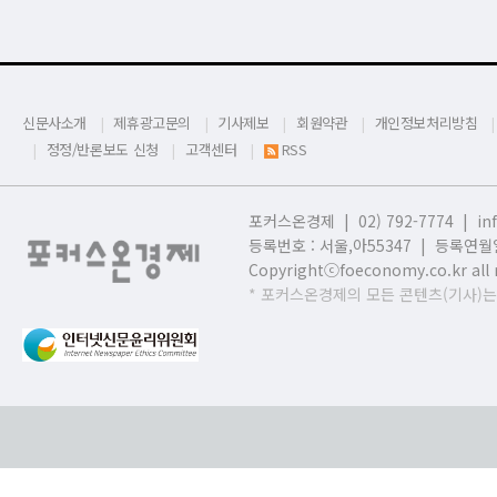
신문사소개
제휴광고문의
기사제보
회원약관
개인정보처리방침
정정/반론보도 신청
고객센터
RSS
포커스온경제 | 02) 792-7774 |
in
등록번호 : 서울,
아55347 | 등록연월일
Copyrightⓒfoeconomy.co.kr all r
* 포커스온경제의 모든 콘텐츠(기사)는