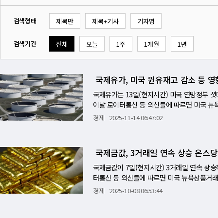
검색형태
제목만
제목+기사
기자명
검색기간
전체
오늘
1주
1개월
1년
국제유가, 미국 원유재고 감소 등 영
국제유가는 13일(현지시간) 미국 연방정부 셧
이날 로이터통신 등 외신들에 따르면 미국 뉴
(20센트) 상승한 배럴당 58.69달러에 마감
경제
2025-11-14 06:47:02
서 0.5%(30센트) 오른 배럴당 63.01달
증가할 것이라는 기대감이 높아진데다 미국의
분석된다. 미국 에너지정보청(EIA)은 이날 
국제금값, 3거래일 연속 상승 온스당
주보다 감소한 것으로 나타났다. 원유재고는
매수세가 강해졌다. WTI가 전거래일 4%이
국제금값이 7일(현지시간) 3거래일 연속 상승
도 국제유가를 끌어올린 요인으로 작용했다. 
터통신 등 외신들에 따르면 미국 뉴욕상품거래소에
일 밤에 서명하면서 미국 연방정부 셧다운이 
를 마쳤다. 금 선물가격은 장중 일시 4014
경제
2025-10-08 06:53:44
는 11월하순의 추수감사절까지 연방정부 셧다
3991달러를 넘어서며 사상최고치를 새로 썼다
다. 한편 대표적인 안전자산인 국제금값은 미
Fed)의 추가 금리인하가 확실시되는데다 미
반전했다. 이날 뉴욕상품거래소에서 12월물 금가격