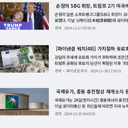
고 지적했다. 이와 함께 미국경제가 견고하다
경제지표도 엔 매도/달러 매수 추세를 더욱 
손정의 SBG 회장, 트럼프 2기 미국
리인하 개시전 수준을 100bp 이상 상승했다.
날 발표된 주간 미국 신규실업보험 청구건소는 
보다 적은 21만9000건에 그쳤다. 연준은 지
것은 지난 10년간 몇차례 되지 않으며 최근에는
았다. 또한 미국 S&P글로벌의 지난해 12월
하를 단행했으며 FOMC 참가자의 내년 금리인
손정의 일본 소프트뱅크그룹(SBG) 회장이 16일
들은 고금리의 신시대가 도래했다라는 인식을
미국의 원유재고 감소했지만 가솔린 재고가 증
은 금융정책 운영에 대해 견고한 미국경제를 
표했다. 이날 닛케이(日本經濟新聞)와 로이터
재고는 지난달 27일까지 일주일간 전주 대비 
다. 미국 장기금리 상승추세는 이어지고 있다. 
트럼프 미국 대통령 당선인의 마르라고 자택에
경제
2024-12-17 05:56:34
작은 수치다. IG의 토니 시카모어 시장 분석
4.64%까지 상승했다. 이달 초순과 비교해 
고 있다"면서 "트럼프 대통령 당선인의 위대
부의 정책 및 관세의 여파를 저울질하고 있을 
당선자가 내건 정책영향을 채권시장에서는 경계
은 매우 크게 높아졌으며 투자기회를 찾았다"고
움직임을 좌우할 것"이라고 내다봤다. 한편 
인플레가 재연할 가능성을 높여 대폭적인 금리
를 중심으로 10만명의 고용창출도 포함돼 있다
[파이낸셜 워치(48)] 가치절하 유로
으로 상승세를 지속했다. 이날 뉴욕상품거래소에서
자 확대 리스크도 장기금리를 끌어올리고 있다.
자는 SBG외에도 SBG 산하 비전펀드와 자회
쳤다. 러시아는 1일 우크라이나 수도 키이우에
3억 달러나 자금이 유출된 것으로 집계돼 지난
장은 트럼프가 지난 2016년 대선에서 승리한 
강달러 추세에 유로화 가치가 추락하며 조만간
고객용 보고서에서 "미국 대통령 선거 후도 
창출을 약속했다. 손회장은 이날 "미 경제에 
트럼프 공화당 후보의 당선이 확정된 이후 '
다는 점을 시사한다"고 지적했다. 반면 일본
는 손 회장을 '위대한 리더이자 투자자'라고 
과 경기 침체 등으로 절하추세를 보이고 있다.
경제
파이낸셜 워치
2024-11-28 17:03:51
결정했다. 우에다 가쓰오(植田和男) 일본총리
조속히 요구했다. 미국 상무부에 따르면 일본의 
최대 월간 하락율을 기록할 것으로 예상된다.
서는 일본은행이 금리인상을 서두르지 않는 반
로 5년 연속 선두를 차지했다. 1000억 달러의
로화의 급변동이 이같은 사태를 재연할 우려가
저금리와 미국의 고금리 지속을 의식한 엔저추
모가 더욱 늘어나게 됐다. 미국의 테크계에서는
하락해 심리적 저항선인 1유로=1달러 등가에 
국제유가, 중동 휴전협상 재개소식 
(佐々木融) 수석 전략가는 리포트에서 "연준은
O)는 지난 11월 트럼프 당선인과 저녁 식사
1.0564달러로 1주일만에 최고치를 경신했다.
러당 170엔까지 추락할 가능성이 있다"고 예
택인 마러라고를 방문할 예정이다. 또한 조 바
은 미국의 강고한 경제성장 전망이 미국 증시
국제유가는 24일(현지시간) 중동에서의 휴전
트럼프의 대통령 취임식을 앞두고 100만 달러
안한 무역관세와 유로존내 경기침체, 러시아∙
이날 로이터통신 등 외신들에 따르면 미국 뉴
퍼플렉시티도 각각 100만 달러를 기부할 방침
불투명도 유로화 가치를 떨어트리는 요인중 하
8%(58센트) 내린 배럴당 70.19달러에 마감
경제
2024-10-25 06:02:55
견해가 나뉘고 있다. 트럼프의 '관세폭탄'이
브렌트유 12월물은 런던 ICE선물거래소에서 전
치로 미국 금융시장과 경제에 대한 신뢰도가 
중동의 지정학적 긴장이 완화될 가능성이 부각