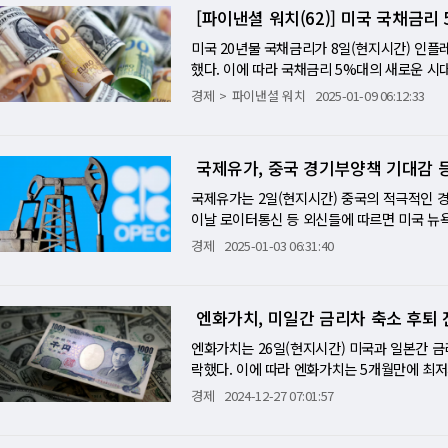
인 260만배럴을 크게 웃도는 수준이며 직전달
[파이낸셜 워치(62)] 미국 국채금리
한 발언이 원유공급 감소 우려로 이어지며 유
다. 전망치(120만배럴)의 2배에 달한다. 
등 EU정상들과의 전화회담에서 EU가 우크라
수요가 없다"면서 "정유업체들은 휘발유에 대
미국 20년물 국채금리가 8일(현지시간) 인플
다고 전했다. 한편 대표적인 안전자산인 국제
의 이란 제재는 국제유가 상승폭을 제한했다.
했다. 이에 따라 국채금리 5%대의 새로운 
했다. 이날 뉴욕상품거래소에서 12월물 가격은 0
는 한편 기존 제재 위반에 대한 대응을 강화하는
등 외신들에 따르면 인플레 우려로 전세계에서 
경제
파이낸셜 워치
2025-01-09 06:12:33
이란의 석유 수출은 '제로(0)'였던 시기도 
으로 5.007%를 기록했다. 20년물 국채금리가
가 생길 수 있는 대목이다. 페퍼톤스의 리서치
9bp(1bp=0.01%) 오르면서 작년 4월 이후
석유수출국기구(OPEC) 플러스(+) 생산국들
지만 미국 ADP의 민간고용자수가 예상을 밑돌
국제유가, 중국 경기부양책 기대감 등
다"고 분석했다. SEB의 수석 상품 분석가인
월 미국의 민간부문 고용과 임금 성장이 둔화된
을 줄 것이라는 우려가 커지는 한편 이란의 석
통령의 정책이 물가상승 압력을 재연시켜 재정
국제유가는 2일(현지시간) 중국의 적극적인 
미중간 무역분쟁도 국제유가 하락요인으로 작용
된 경제 데이터도 미국경제가 견고한다는 사실
이날 로이터통신 등 외신들에 따르면 미국 뉴욕
중국은 석탄과 액화천연가스(LNG) 등에 보
ME그룹의 페드워치에 따르면 현재 금리선물시
0%(1.41달러) 오른 배럴당 73.13달러에 마
경제
2025-01-03 06:31:40
키고 원유 수요에 악영향을 미칠 것이라는 우
있다. 20년물 국채는 지난 2020년에 재도
상승한 배럴당 75.93달러로 거래를 마쳤다.
선호도가 높아지며 3거래일 연속 상승했다. 이날
같이 매도압력을 받고 있다. 30년물 국채금리는
경기 부양책을 실시할 것이라고 천명하자 중국
0달러에 거래를 마쳤다. 장중 일시 2906.
국 국채시장이 새로운 전환점을 맞을 것이라는
된다. 시진핑 중국 주석은 지난달 31일 발표
엔화가치, 미일간 금리차 축소 후퇴
되는 등 글로벌 금융시장에 충격파를 던지고 있
다. 그는 올해 중국의 국내총생산(GDP) 성
오른 109.00을 기록했다. 영국과 신흥시장 
행해야 한다고 강조했다. S&P글로벌이 발표한 1
엔화가치는 26일(현지시간) 미국과 일본간 금
p(1bp=0.01%포인트) 오른 5.246%를 
전월치(51.5)를 밑돌았다. 수출 주문 감소와
락했다. 이에 따라 엔화가치는 5개월만에 최
의 포트폴리오 매니저 제임스 에이츠는 “뿌리
으로 분석됐다. 하지만 중국 경기지표가 부진
장중 전거래일보다 0.45% 오른 달러당 158
경제
2024-12-27 07:01:57
러싼 극도의 불확실성에 투자자들이 대처하는 
있다. 리터부시앤드어쏘시에이츠의 짐 리터부시
을 시사한 반면 일본은행은 추가 금리인하를 
당국이 50bp의 금리인하를 단행해 금융완화 
까지 지속될 수 있을 것"이라며 "차익실현과 
지 않을 것이라는 분석이 시장에서 확산되면서
가 견고한다는 점이 확인된데다 트럼프의 복귀