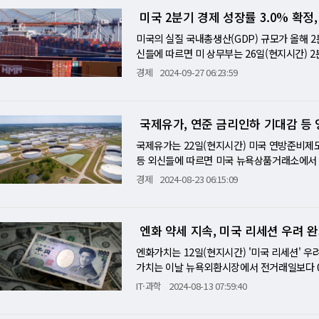
상에 신중한 발언을 내놓았기 때문에 시장에서
수준을 기록했다. 또한 중동분쟁 격화 우려와
중앙은행(ECB)의 금리인하가 유로존 기업과 
미국 2분기 경제 성장률 3.0% 확정
치에는 역풍으로 작용하고 있다. 실질금리는
이에 앞서 이시바 시게루(石破茂) 신임 일본 
로 전망했다. 26일까지 외환 옵션시장을 보면 
커 무역수지는 적자가 지속되고 있다. 바클레
상을 뒤집은 ‘비둘기파’ 발언을 내놓은 점도 
미국의 실질 국내총생산(GDP) 규모가 올해 2
되고 있다. 여기에 대해 JP모건과 도이치방크
폭넓게 매수되고 있는 가운데 엔화는 하락 압력
총재와 취임 후 처음 만난 뒤 취재진에 "개인
신들에 따르면 미 상무부는 26일(현지시간) 2
다. 하지만 트럼프 트레이드를 지탱하는 시나
능성이 후퇴해 미국 국채금리가 상승하는 상황
책 정상화에 긍정적이라고 여겨졌던 이시바 총
보치로 2.8%를 발표한 뒤 한 달 뒤의 중간치
최고경영자(CEO)는 도널드 트럼프 차기 미
경제
2024-09-27 06:23:59
잉글랜드 은행과 유럽중앙은행(ECB)도 비둘
분기 대비 성장률은 중간치가 0.8%였으나 이날
과도한 차입에 의한 감소를 실시하고 어렵게 
다. 이날 6개통화에 대한 달러가치를 보여주는 달
(연율), 중간치 1.3%를 거쳐 1.4%로 확정
수익률 상승으로 금융환경이 긴축무드에 접어
최고치를 경신하기도 했다. 유로화는 0,17% 하
기대비 성장률은 0.4%로 변동 없었다. 중국은
있다는 평가가 나올 것"이라고 예상했다.
국제유가, 연준 금리인하 기대감 등 
8달러까지 떨어졌다. 유럽중앙은행(ECB)가 
히 독일은 마이너스 0.1% 역성장했다. 일본은
국 파운드화는 1.15% 급락해 1.3114달러를
29.02조 달러(연환산)로 직전분기보다 5.6
국제유가는 22일(현지시간) 미국 연방준비제도
변동률이 2.5%로 나왔다. 이 인플레가 감안되
등 외신들에 따르면 미국 뉴욕상품거래소에서 서
목하는 인플레 지표이다. 연준은 PCE인플레 
른 배럴당 73.01달러로 마감됐다. 북해산 브렌
경제
2024-08-23 06:15:09
았다. 연준은 앞서 18일 11차례 인상 후 8차
유가가 상승한 것은 미국 연준이 9월 연방공
DP의 70%를 차지하면서 PCE 규모 변동이 
요가 늘 것이라는 전망이 부각된 때문으로 분석된
절대 규모가 19.68조 달러(연환산)를 기록했다
분이 "9월에 금리를 인하하는 것이 적절할 것
엔화 약세 지속, 미국 리세션 우려 완
어졌다가 2분기에 3.0%로 올라선 것이다. 지난
음 회의에서 정책을 완화하는 것이 적절할 것
CD가 전망하고 있다. 한편 재닛 옐런 미국
여지고 있다. 또한 이날 발표된 주간 신규실
엔화가치는 12일(현지시간) '미국 리세션' 
도를 타고 있다는 점을 보여주고 있다고 말했다
았다. 인플레가 둔화되는 경향을 보이는 상황
가치는 이날 뉴욕외환시장에서 전거래일보다 0.3
하락에 달려있다고 지적했다. 옐런 장관은 CN
로 전환할 것이라는 전망이 더 강화됐다. 한
하락해 약 1주일만 최저수준에서 거래됐다. 엔화
IT·과학
2024-08-13 07:59:40
는 중립적인 정책기조에 따라 하락추세를 지속
날 뉴욕상품거래소에서 12월물 금가격은 1.2%(
에 거래를 마쳤다. 이번주에 발표되는 미국 도매
유지하기 위해 정부는 재정적자를 줄이지 않으
발표전에 엔 매도/달러 매수세가 강화된 것으