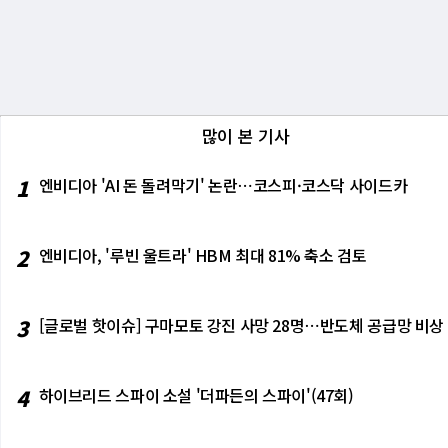
보보공격을 가할 것이라는 전망이 높아졌다. 
에 한 몫했다. 하이탐 알 가이스 OPEC플리스
았다. 지난 4월 건설지출(계절조정완료)도 연율
이어갔다. 이날 뉴욕상품거래소에서 12월물 금가격
며, 아마 더 많을 수도 있다"고 언급한 것으
연속 하락세다. 이같은 경기둔화 조짐에 연방기
등 영향으로 하락반전했다. 이날 뉴욕상품거래소에
승했다. 국제결제회사 콘베라의 글로벌 거지전
마쳤다.
장은 미국 예외주의가 퇴조하고 있는 점을 인식
국 경기 호황분위가기 언제까지 이어질 것인가
많이 본 기사
1
엔비디아 'AI 돈 돌려막기' 논란⋯코스피·코스닥 사이드카
2
엔비디아, '루빈 울트라' HBM 최대 81% 축소 검토
3
[글로벌 핫이슈] 구마모토 강진 사망 28명⋯반도체 공급망 비상
4
하이브리드 스파이 소설 '더파든의 스파이'(47회)