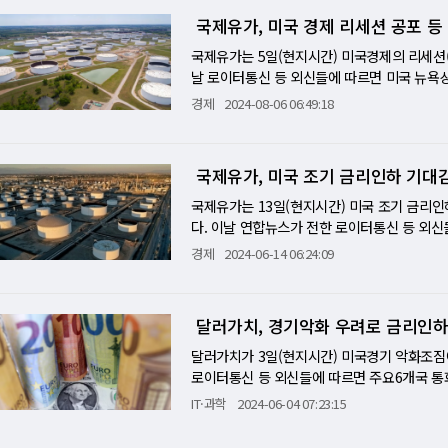
에 대한 투자를 지속하는 것이 중요하다고 생
비은행(연은)의 소비자 기대조사 등은 엔화가
국제유가, 미국 경제 리세션 공포 등
미국 증시 등 글로벌 증시가 급락세를 보이는 
이상으로 감소하면서 이같은 우려가 진정되며 
국제유가는 5일(현지시간) 미국경제의 리세션(
도 후퇴하면서 시장은 안정세를 되찾았다. 달러
날 로이터통신 등 외신들에 따르면 미국 뉴욕
파운드화는 1.2763달러에 거래돼 보합세를
(58센트) 하락한 배럴당 72.94달러에 마감
경제
2024-08-06 06:49:18
는 "CPI통계에서 인플레가 재연될지 그렇지
브렌트유 10월물은 런던 ICE선물거래소에서 전
다라는 시나리오가 지속될지 시장은 지켜보고 
중동의 군사적 긴장감이 고조됐음에도 글로벌 
할지 주시되고 있다"면서 "현재는 (관심이)
미국 7월 고용보고서 '쇼크'가 이어지며 위험
국제유가, 미국 조기 금리인하 기대감
대상이 변할 가능성이 있다"고 설명했다. C
에 뉴욕증시 주요 지수들은 이날 장중 3% 안
1.0%포인트다. 다만 PPI와 CPI 내용에 따
제공하면서 유가는 장중 낙폭을 축소했다. WT
국제유가는 13일(현지시간) 미국 조기 금리인
회(ISM)에 따르면 7월 서비스업 구매관리자지수
다. 이날 연합뉴스가 전한 로이터통신 등 외
경기 확장과 위축을 가르는 기준선 '50'을 
은 전거래일보다 0.2%(12센트) 오른 배럴당
경제
2024-06-14 06:24:09
52.4로 전월대비 5.1포인트 뛰었다. 역시 
0.2%(15센트) 상승한 배럴당 82.75달러
전달에 비해 5.0포인트 높아졌다. 지난 1월 
제지표로 미국 연방준비제도(연준∙Fed)의 
가 등은 보고서에서 "(지난주)금요일 미국 고
기된 때문으로 해석된다. 이날 발표된 5월 미
달러가치, 경기악화 우려로 금리인하
상보다 빠르게 둔화해 경기침체 공포가 커지고
한 시장예상치 0.1% 상승에서 반전한 것이다.
왔던 중국 수요 우려를 가중하기만 할 뿐"이라
플레 지표다. 이에 따라 연준의 금리인하 축
달러가치가 3일(현지시간) 미국경기 악화조짐
고조된 긴장을 압도하면서 브렌트유는 장중 7
질 것이라는 기대감에 국제유가를 끌어올렸다.
로이터통신 등 외신들에 따르면 주요6개국 통화
구(OPEC) 국가와 러시아 등 비OPEC 산유
시킨 요인으로 작용했다. 이날 미국 노동부에 
기록했다. 달러는 엔화에 대해 절하됐다. 엔화는
IT·과학
2024-06-04 07:23:15
수도 있다고 내다봤다. 하지만 중동리스크가 
4만2000 명으로 직전주보다 1만3000명 증가
치다. 유로화는 0.5% 상승한 1.09897달
대변인은 이슬람 무장조적 하마스의 이스마일 
만8000명을 기록한 후 약 10개월 만에 가장
M)이 발표한 5월 제조업 구매관리자지수(PMI)