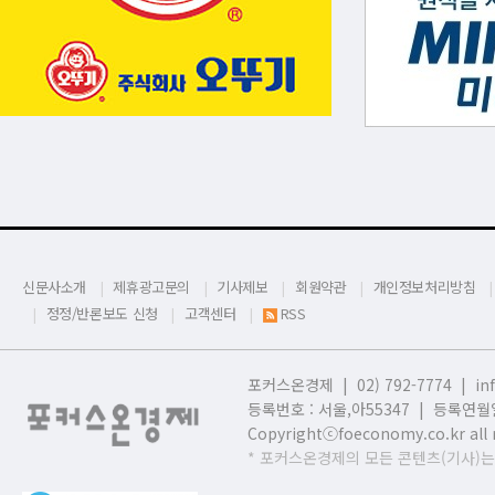
신문사소개
제휴광고문의
기사제보
회원약관
개인정보처리방침
정정/반론보도 신청
고객센터
RSS
포커스온경제 | 02) 792-7774 |
in
등록번호 : 서울,
아55347 | 등록연월일
Copyrightⓒfoeconomy.co.kr all r
* 포커스온경제의 모든 콘텐츠(기사)는