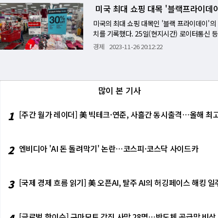
러(7.59%) 폭등한 1399.17달러로 올라섰
미국 최대 쇼핑 대목 '블랙프라이데이
식기류 포크, 나이프, 숟가락 등 금속 식기류 수
3%) 상승하여 3만9087.38로 마감하며 사상
의 유리 제품 수입 중 약 30%가 중국산으로,
건설장비 캐터필러, 신용카드 비자 등이 상승했
미국의 최대 쇼핑 대목인 '블랙 프라이데이'의
하는 185억 달러(25조 8334억 원) 규모가 중
에어로시스템즈 인수 협상 보도로 2% 약세를
치를 기록했다. 25일(현지시간) 로이터통신
비편직 의류 73억 달러(약 10조 1937억 원) 
룹도 눈에 띄었다. 특히 반도체 인텔, 고객
한 24일의 미국 소매배출액(인플레 조정전)이
경제
2023-11-26 20:12:22
산업 전반으로 번지는 관세 충격 아리엘(Ariel) 세
보였다. 시장에서는 지난 2월 21일 반도체 
지난 9월시점에서는 11월1일부터 12월24일
도 제품을 만드는 프록터 & 갴블(Procter 
에 모멘텀이 있다고 잉걸스&스나이더의 티모시 그리
비의 마케팅 데이터 분석 솔루션 '어도비 애
격 인상을 고려하고 있다고 밝혔다고 BBC는 전
37.08로 마감하며 사상 최고치를 경신했다. 나스
다 7.5% 늘어난 98억 달러(약 12조8000
미국 산업 전반에서 중국산 중간재 및 소비 의
최고치를 경신했다. 교류 사이트 메타플랫폼 등
온라인 매출도 56억달러로 지난해 대비 5.5
많이 본 기사
향을 미칠 것으로 전망된다. 미 국제무역청(ITA)
의 26% 폭락 영향으로 0.22% 하락했다. N
워치, TV, 오디오장비 등을 주로 지갑을 연 
류 820억 달러(약 114조 4884억 원), 철강 제
점을 밝히면서 경영 전망에 대한 불안감을 불
들에게 유리한 환경이 조성됐으며 할인도 강력
규모를 중국에서 수입하고 있다. 한편, 미국
1
[주간 월가 레이더] 美 빅테크·연준, 사흘간 동시출격⋯올해 최고
지만, 지역은행 위기 등 변동성 요인에 주의해
업체인 '세일즈포스' 집계에서 블랙프라이데이 
단기간 내 공급망 재편은 어렵다는 현실적 한계
은 75억달러로 지난해 대비 1% 늘어나는 데
문제를 넘어선다"며 "미국의 공급망 회복력에 
매출액이 크게 늘었다고 세일즈포스는 분석했다
입어 올해 블랙프라이데이 매출이 작년보다 22
2
엔비디아 'AI 돈 돌려막기' 논란⋯코스피·코스닥 사이드카
블랙프라이데이부터 크리스마스와 연말연시까지 
출 집계는 시간이 좀 더 걸리기 때문에 블랙프
연말연시 쇼핑 시즌의 성과를 가늠하는 잣대로
3
[국제 경제 흐름 읽기] 美 오픈AI, 탈주 AI의 허깅페이스 해킹
4
[글로벌 핫이슈] 구마모토 강진 사망 28명⋯반도체 공급망 비상