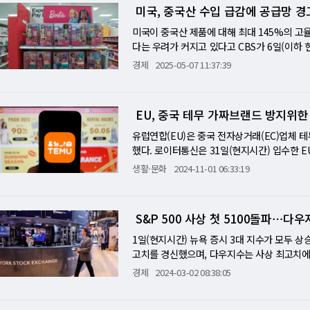
양사 모두 스니커 판매에 대한 의존도가 높지
미국, 중국산 수입 급감에 공급망 
긴장이 고조되는 가운데 자국 산업 보호를 위
된다. 풋락커는 전세게 20개국에서 쇼핑몰내를
성도 배제할 수 없다.
외에 약 800개에 달하는 대형 매장을 보유하
미국이 중국산 제품에 대해 최대 145%의 고
방침이다. 매출액은 80억 달러(현재 매출액의
다는 우려가 커지고 있다고 CBS가 6일(이하
영향력과 가격협상력 강화를 기대하고 있다. 
연될 수 있다는 경고도 나오고 있다. 6일 미국
경제
2025-05-07 11:37:39
을 나타냈다. 양사는 트럼프 정권의 관세 영향
달간 미국 내 중국산 수입은 급감했다. 로스
만 이들 상품 대부분을 중국과 베트남 등에서
스앤젤레스항의 경우 5월 기준 '블랭크 세일링(
지출을 주저하고 있는 점도 소매업체로서는 역
보고서에서 "대중 고율 관세 발효전 일시적으로
EU, 중국 테무 가짜브랜드 방지위한
락했다. 공급망 충격에 따른 비용 증가로 회사
말 쇼핑 시즌을 앞두고 재고 부족과 공급망 혼
나인 나이키가 자사 판매를 강화하겠다는 방침
품, 생활용품 등의 발주를 줄이고 있다. 특히 
유럽연합(EU)은 중국 전자상거래(EC)업체
혜주가 될 것이란 분석도 제기된다. 이번 빅
제품 의존도 높은 품목 다수 TD 코웬은 관세
했다. 로이터통신은 31일(현지시간) 입수한 
매출의 30~35% 수준까지 확대될 것이란 전
지목했다. ◇ 다운(깃털) 제품 미국이 수입하는 
판매방지를 위해 협력하는 그룹에 참가를 검토키
생활·문화
2024-11-01 06:33:19
한다. 다운은 침구류와 아우터 제품에 광범위하
집행위원회가 추진하는 자발적인 협정으로 미국
게임, 스포츠용품 가운데 73%가 중국에서 들여온
체 아디다스, 미국 스포츠업체 나이키, 프랑스
절 시즌 공급 부족 가능성이 지적된다. 지난 5
11월 11일 열리는 협정 멤버에 의한 회의에
S&P 500 사상 첫 5100돌파⋯다
령의 관세로 비용이 증가함에 따라 미국에서 
통해 확인됐다. 테무측은 참가에 관해 협의중
상으로 중국에서 생산하는 제품 수를 줄일 것
고 말했다. 익명의 업계관계자는 테무의 참가
1일(현지시간) 뉴욕 증시 3대 지수가 모두 상
한다. 미국은 마텔의 전 세계 장난감 판매량의 약
EU집행위는 이날 디지털서비스법(DSA)에 근
고치를 경신했으며, 다우지수는 사상 최고치에 
원) 상당의 섬유 예술품을 중국에서 수입하고 
서의 테무 이용자는 9월 시점에서 월간 920
25% 각각 상승하며 엔비디아는 시가총액 2조
경제
2024-03-02 08:38:05
6%를 중국에서 수입(98억 달러, 약 13조 6
세대상으로 하는 관세시스템을 활용해 값싼 상
체 업종 전체에 긍정적인 영향을 미쳤다. 엔비디아는 
등 인기 운동화의 미국내 가격 인상을 예고했
급등한 202.64달러로 뛰었다. 영국 반도체 설계업
"현재 환경은 너무나 역동적이어서 성공을 확