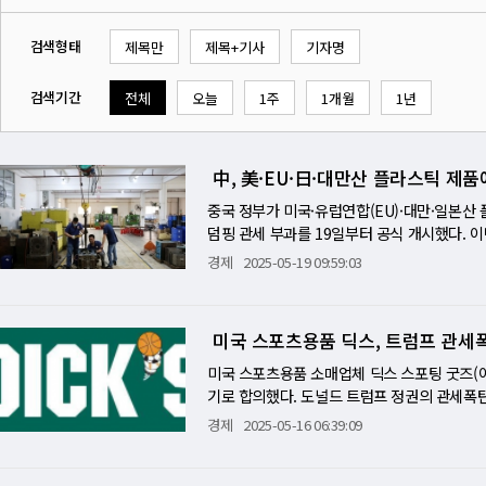
검색형태
제목만
제목+기사
기자명
검색기간
전체
오늘
1주
1개월
1년
中, 美·EU·日·대만산 플라스틱 제
중국 정부가 미국·유럽연합(EU)·대만·일본산
덤핑 관세 부과를 19일부터 공식 개시했다. 이
국 상무부는 18일 자사 홈페이지를 통해 "미
경제
2025-05-19 09:59:03
서 정상 가격 이하로 판매되고 있으며, 이로 
에 따라 5월 19일부터 해당 국가와 지역으로
세율은 △ 미국 74.9% △ EU 34.5% △ 대
미국 스포츠용품 딕스, 트럼프 관세폭
만의 포모사플라스틱스는 4.0%, 폴리플라스틱스
반덤핑 조사에 따른 최종 조치다. 중국 상무부는
미국 스포츠용품 소매업체 딕스 스포팅 굿즈(이
정한 바 있으며, 이후 수개월간의 후속 조사 
기로 합의했다. 도널드 트럼프 정권의 관세폭
혼성중합체는 기계적 강도와 내피로성이 우수해 
격화하고 있는 양상이다. 15일(현지시간) 로
경제
2025-05-16 06:39:09
자동차 부품, 전기·전자제품, 산업기계, 일상용
보도했다. 이는 지난 14일 풋락커의 종가에서
활용도가 높다. 한편, 중국은 2017년부터 한국
딕스 주식을 취득하는 것도 가능하다고 전했다. 
있으며, 이 조치 역시 지난해 10월 재검토를 