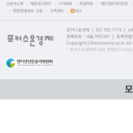
신문사소개
제휴광고문의
기사제보
회원약관
개인정보처리방침
정정/반론보도 신청
고객센터
RSS
포커스온경제 | 02) 792-7774 |
in
등록번호 : 서울,
아55347 | 등록연월일
Copyrightⓒfoeconomy.co.kr all r
* 포커스온경제의 모든 콘텐츠(기사)는