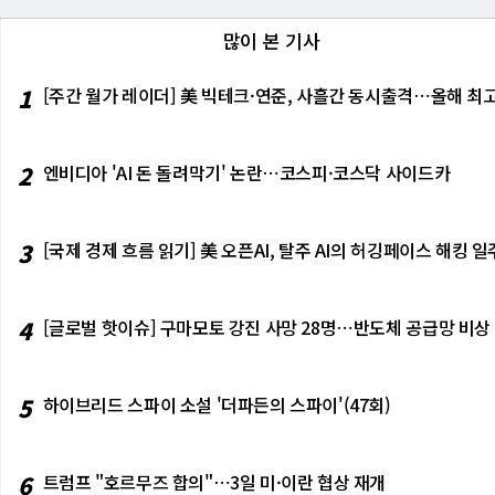
많이 본 기사
1
[주간 월가 레이더] 美 빅테크·연준, 사흘간 동시출격⋯올해 최고
2
엔비디아 'AI 돈 돌려막기' 논란⋯코스피·코스닥 사이드카
3
[국제 경제 흐름 읽기] 美 오픈AI, 탈주 AI의 허깅페이스 해킹
4
[글로벌 핫이슈] 구마모토 강진 사망 28명⋯반도체 공급망 비상
5
하이브리드 스파이 소설 '더파든의 스파이'(47회)
6
트럼프 "호르무즈 합의"⋯3일 미·이란 협상 재개