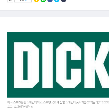
미국 스포츠용품 소매업체 딕스 스포팅 굿즈가 신발 소매업체 풋락커를 24억달러(약 3조35
로고=로이터/연합뉴스