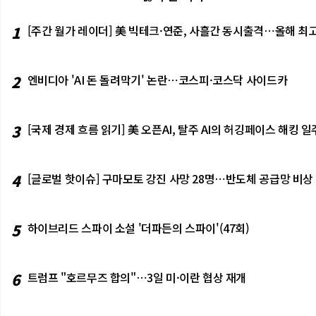
1
[주간 월가 레이더] 美 빅테크·연준, 사흘간 동시출격⋯올해 최고
2
엔비디아 'AI 돈 돌려막기' 논란⋯코스피·코스닥 사이드카
3
[국제 경제 흐름 읽기] 美 오픈AI, 탈주 AI의 허깅페이스 해킹
4
[글로벌 핫이슈] 구마모토 강진 사망 28명⋯반도체 공급망 비상
5
하이브리드 스파이 소설 '더파든의 스파이'(47회)
6
트럼프 "호르무즈 합의"⋯3일 미·이란 협상 재개