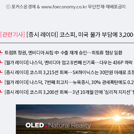
ⓒ 포커스온경제 & www.foeconomy.co.kr 무단전재-재배포금지
[관련기사]
[증시 레이더] 코스피, 미국 물가 부담에 3,20
트럼프 정권, 엔비디아 AI칩 中 수출 재개 승인⋯희토류 협상 일환
[월가 레이더] 나스닥, 엔비디아 업고 8번째 신기록⋯다우는 436P 하락 
[증시 레이더] 코스피 3,215선 회복⋯SK하이닉스는 30만원 아래로 조
[월가 레이더] 나스닥, 7번째 최고치⋯뉴욕증시, 30% 관세폭탄에도 0.
[증시 레이더] 코스피 3,200선 회복⋯3년 10개월 만에 '심리적 지지선'