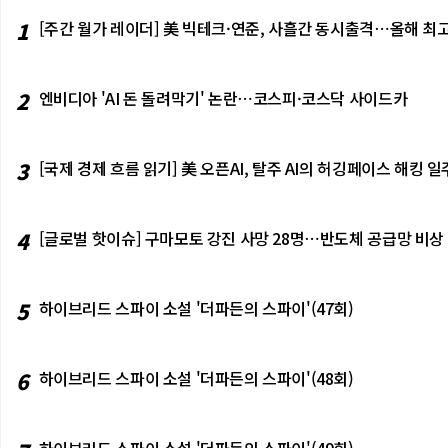
1
[주간 월가 레이더] 美 빅테크·연준, 사흘간 동시출격⋯올해 최고
2
엔비디아 'AI 돈 돌려막기' 논란⋯코스피·코스닥 사이드카
3
[국제 경제 흐름 읽기] 美 오픈AI, 탈주 AI의 허깅페이스 해킹
4
[글로벌 핫이슈] 구마모토 강진 사망 28명⋯반도체 공급망 비상
5
하이브리드 스파이 소설 '더파든의 스파이'(47회)
6
하이브리드 스파이 소설 '더파든의 스파이'(48회)
하이브리드 스파이 소설 '더파든의 스파이'(49회)