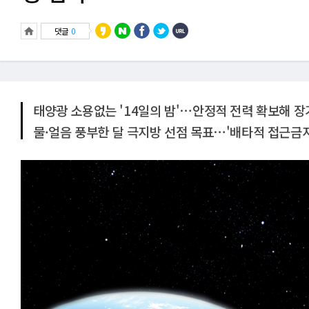
댓글
0
태양광 소용없는 '14일의 밤'⋯안정적 전력 확보해 장
물·얼음 풍부한 달 극지방 선점 목표⋯'배타적 접근금