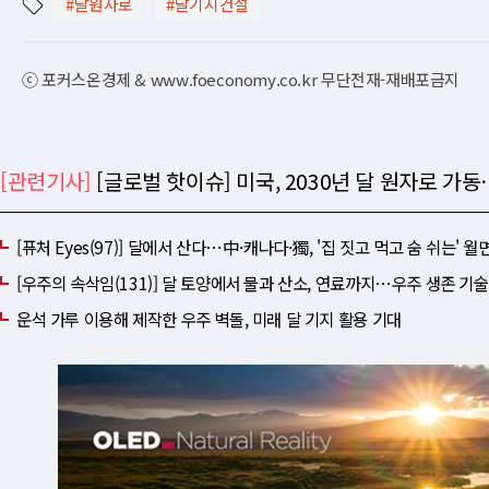
#달원자로
#달기지건설
ⓒ 포커스온경제 & www.foeconomy.co.kr 무단전재-재배포금지
[관련기사]
[글로벌 핫이슈] 미국, 2030년 달 원자로 가
[퓨처 Eyes(97)] 달에서 산다⋯中·캐나다·獨, '집 짓고 먹고 숨 쉬는' 
[우주의 속삭임(131)] 달 토양에서 물과 산소, 연료까지⋯우주 생존 기
운석 가루 이용해 제작한 우주 벽돌, 미래 달 기지 활용 기대