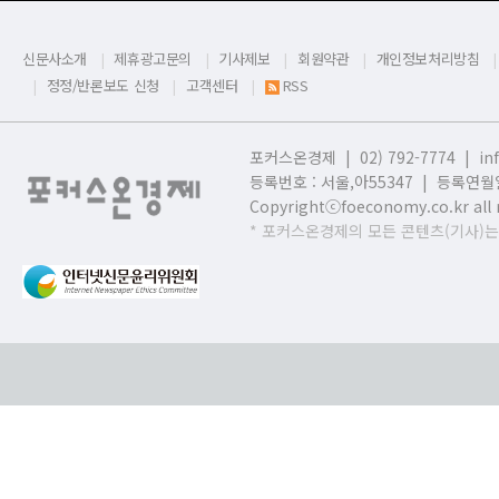
신문사소개
제휴광고문의
기사제보
회원약관
개인정보처리방침
정정/반론보도 신청
고객센터
RSS
포커스온경제 | 02) 792-7774 |
in
등록번호 : 서울,
아55347 | 등록연월일
Copyrightⓒfoeconomy.co.kr all r
* 포커스온경제의 모든 콘텐츠(기사)는