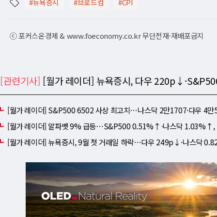
#뉴욕증시
#브로드컴
#CPI
ⓒ 포커스온경제 & www.foeconomy.co.kr 무단전재-재배포금지
[관련기사]
[월가 레이더] 뉴욕증시, 다우 220p↓·S&P5
[월가 레이더] S&P500 6502 사상 최고치⋯나스닥 2만1707·다우 4만
[월가 레이더] 알파벳 9% 급등⋯S&P500 0.51%↑·나스닥 1.03%↑,
[월가 레이더] 뉴욕증시, 9월 첫 거래일 하락⋯다우 249p↓·나스닥 0.