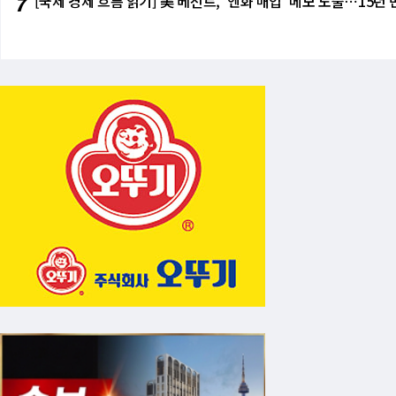
7
[국제 경제 흐름 읽기] 美 베선트, '엔화 매입' 메모 노출⋯15년