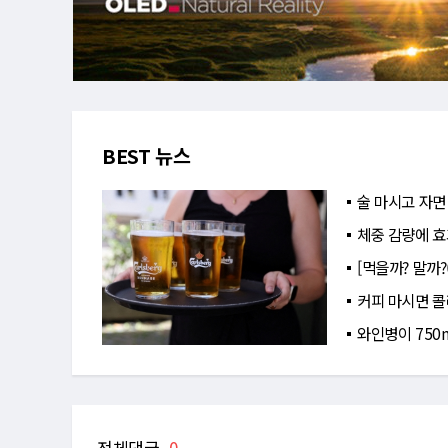
BEST 뉴스
술 마시고 자면
체중 감량에 효
[먹을까? 말까?
커피 마시면 콜
와인병이 750
전체댓글
0