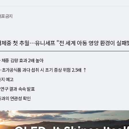
재배포금지
, 저체중 첫 추월⋯유니세프 "전 세계 아동 영양 환경이 실패
다 체중 감량 효과 2배 높아
"⋯초가공식품 과다 섭취 시 초기 증상 위험 2.5배 ↑
금지 예고
⋯연구 결과 속속 발표
염증과의 연관성 확인