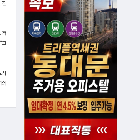
 전
 저
"고
▲사
회의