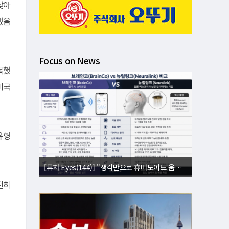
 낮아
했음
Focus on News
목했
 미국
유형
[퓨처 Eyes(144)] "생각만으로 휴머노이드 움직인다"⋯뇌 내적 설계도 복제
[퓨처 Eyes(143)] "별빛도 밤도 지운다"⋯美 '우주 거울' 승인에 과학계 비상
전히