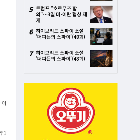
5
트럼프 "호르무즈 합
의"⋯3일 미·이란 협상 재
개
6
하이브리드 스파이 소설
'더파든의 스파이'(49회)
7
하이브리드 스파이 소설
'더파든의 스파이'(48회)
 아
 1