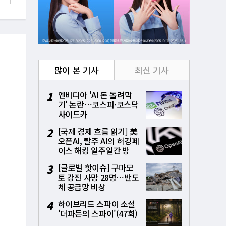
많이 본 기사
최신 기사
1
엔비디아 'AI 돈 돌려막
기' 논란⋯코스피·코스닥
사이드카
2
[국제 경제 흐름 읽기] 美
오픈AI, 탈주 AI의 허깅페
이스 해킹 일주일간 방
치⋯통제상실 파장
3
[글로벌 핫이슈] 구마모
토 강진 사망 28명⋯반도
체 공급망 비상
4
하이브리드 스파이 소설
'더파든의 스파이'(47회)