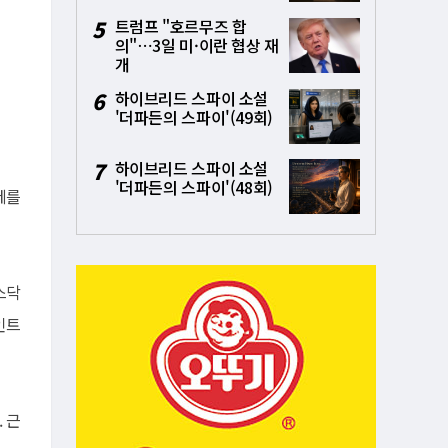
5
트럼프 "호르무즈 합
의"⋯3일 미·이란 협상 재
개
6
하이브리드 스파이 소설
'더파든의 스파이'(49회)
7
하이브리드 스파이 소설
'더파든의 스파이'(48회)
세를
스닥
인트
 근