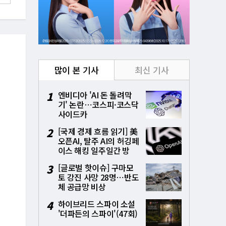
많이 본 기사
최신 기사
1
엔비디아 'AI 돈 돌려막
기' 논란⋯코스피·코스닥
사이드카
2
[국제 경제 흐름 읽기] 美
오픈AI, 탈주 AI의 허깅페
이스 해킹 일주일간 방
치⋯통제상실 파장
3
[글로벌 핫이슈] 구마모
토 강진 사망 28명⋯반도
체 공급망 비상
4
하이브리드 스파이 소설
'더파든의 스파이'(47회)