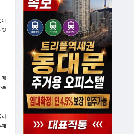
준이
 있
 매
하루
클라
주에