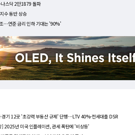
·나스닥 2만1879 돌파
 지수 동반 상승
조⋯연준 금리 인하 기대는 '90%'
·경기 12곳 '초강력 부동산 규제' 단행⋯LTV 40%·전세대출 DSR
망] 2025년 미국 인플레이션, 관세 폭탄에 '비상등'