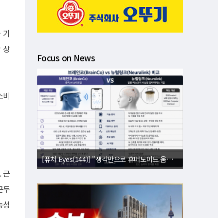
 기
반 상
Focus on News
소비
[퓨처 Eyes(143)] "별빛도 밤도 지운다"⋯美 '우주 거울' 승인에 과학계 비상
 근
곤두
능성