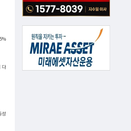
.5%
 다
동성