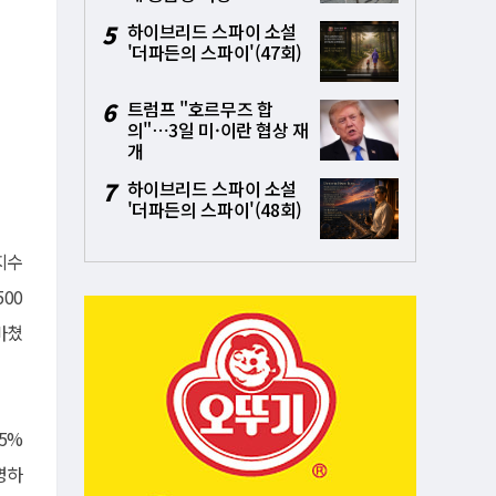
5
하이브리드 스파이 소설
'더파든의 스파이'(47회)
6
트럼프 "호르무즈 합
의"⋯3일 미·이란 협상 재
개
7
하이브리드 스파이 소설
'더파든의 스파이'(48회)
지수
00
 마쳤
5%
명하