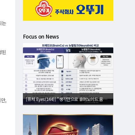
되는
Focus on News
정된
[퓨처 Eyes(143)] "별빛도 밤도 지운다"⋯美 '우주 거울' 승인에 과학계 비상
만,