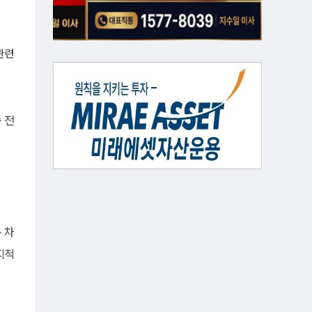
관련
 전
 차
지적