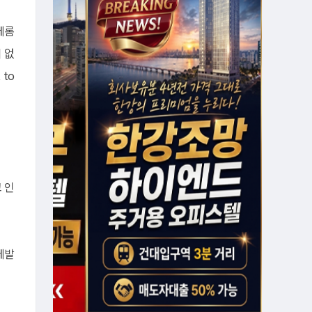
제롬
 없
 to
 인
세발