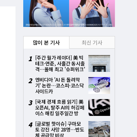
많이 본 기사
최신 기사
1
[주간 월가 레이더] 美 빅
테크·연준, 사흘간 동시출
격⋯올해 최고 '슈퍼위크'
시험대
2
엔비디아 'AI 돈 돌려막
기' 논란⋯코스피·코스닥
사이드카
3
[국제 경제 흐름 읽기] 美
오픈AI, 탈주 AI의 허깅페
이스 해킹 일주일간 방
치⋯통제상실 파장
4
[글로벌 핫이슈] 구마모
토 강진 사망 28명⋯반도
체 공급망 비상