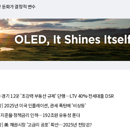
장 둔화가 결정적 변수
·경기 12곳 '초강력 부동산 규제' 단행⋯LTV 40%·전세대출 DSR
망] 2025년 미국 인플레이션, 관세 폭탄에 '비상등'
 지준율·정책금리 인하⋯192조원 유동성 푼다
망] 美 채권시장 '고금리 공포' 확산⋯2025년 전망은?