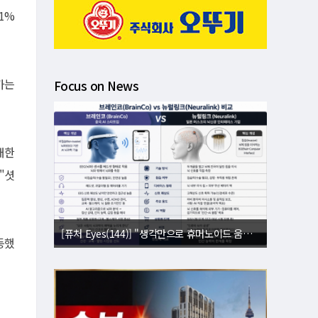
1%
가는
Focus on News
대한
"셧
[퓨처 Eyes(143)] "별빛도 밤도 지운다"⋯美 '우주 거울' 승인에 과학계 비상
등했