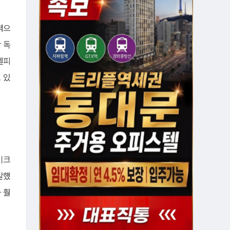
력으
 독
델피
 있
이크
말했
 훨