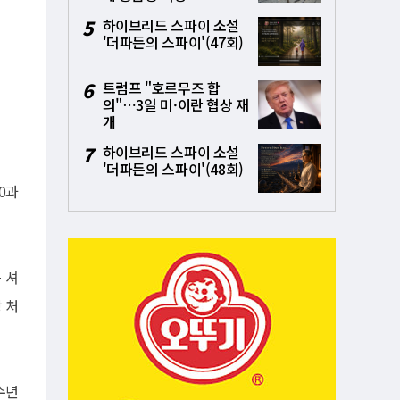
5
하이브리드 스파이 소설
'더파든의 스파이'(47회)
6
트럼프 "호르무즈 합
의"⋯3일 미·이란 협상 재
개
7
하이브리드 스파이 소설
'더파든의 스파이'(48회)
0과
는 셔
 처
수년