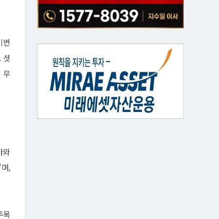
이번
. 셧
 무
아와
며,
주목