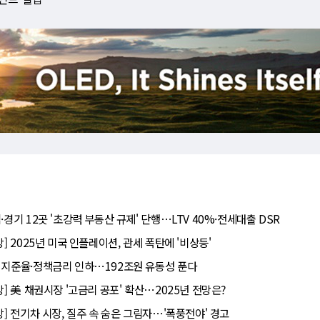
·경기 12곳 '초강력 부동산 규제' 단행⋯LTV 40%·전세대출 DSR
망] 2025년 미국 인플레이션, 관세 폭탄에 '비상등'
 지준율·정책금리 인하⋯192조원 유동성 푼다
망] 美 채권시장 '고금리 공포' 확산⋯2025년 전망은?
망] 전기차 시장, 질주 속 숨은 그림자⋯'폭풍전야' 경고