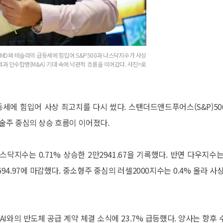
AMD와 테슬라의 급등세에 힘입어 S&P500과 나스닥지수가 사상
과 인수합병(M&A) 기대 속에 낙관적 흐름을 이어갔다. 사진=로
등세에 힘입어 사상 최고치를 다시 썼다. 스탠더드앤드푸어스(S&P)50
술주 중심의 상승 흐름이 이어졌다.
 나스닥지수는 0.71% 상승한 2만2941.67을 기록했다. 반면 다우지수
94.97에 마감했다. 중소형주 중심의 러셀2000지수는 0.4% 올라 사상
AI와의 반도체 공급 계약 체결 소식에 23.7% 급등했다. 양사는 향후 