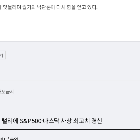
기대가 맞물리며 월가의 낙관론이 다시 힘을 얻고 있다.
기
재배포금지
 랠리에 S&P500·나스닥 사상 최고치 경신
인드' 돌입