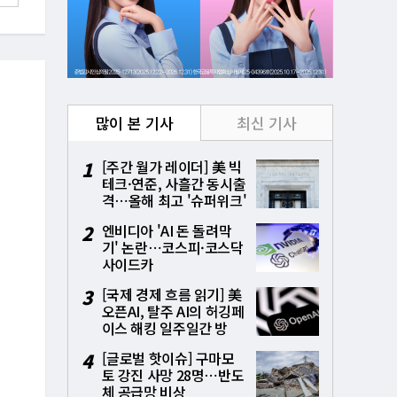
많이 본 기사
최신 기사
1
[주간 월가 레이더] 美 빅
테크·연준, 사흘간 동시출
격⋯올해 최고 '슈퍼위크'
시험대
2
엔비디아 'AI 돈 돌려막
기' 논란⋯코스피·코스닥
사이드카
3
[국제 경제 흐름 읽기] 美
오픈AI, 탈주 AI의 허깅페
이스 해킹 일주일간 방
치⋯통제상실 파장
4
[글로벌 핫이슈] 구마모
토 강진 사망 28명⋯반도
체 공급망 비상