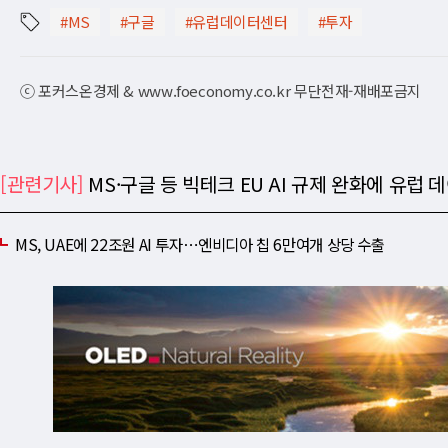
#MS
#구글
#유럽데이터센터
#투자
ⓒ 포커스온경제 & www.foeconomy.co.kr 무단전재-재배포금지
[관련기사]
MS·구글 등 빅테크 EU AI 규제 완화에 유럽
MS, UAE에 22조원 AI 투자⋯엔비디아 칩 6만여개 상당 수출