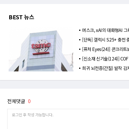
BEST 뉴스
머스크, xAI의 대화형AI
[단독] 갤럭시 S25+ 충전
[퓨처 Eyes(24)] 콘크
[신소재 신기술(124)] C
희귀 뇌전증(간질) 발작 감
전체댓글
0