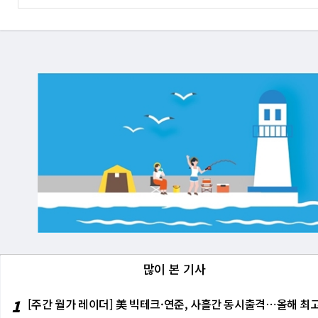
많이 본 기사
1
[주간 월가 레이더] 美 빅테크·연준, 사흘간 동시출격⋯올해 최고