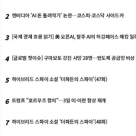
2
엔비디아 'AI 돈 돌려막기' 논란⋯코스피·코스닥 사이드카
3
[국제 경제 흐름 읽기] 美 오픈AI, 탈주 AI의 허깅페이스 해킹
4
[글로벌 핫이슈] 구마모토 강진 사망 28명⋯반도체 공급망 비상
5
하이브리드 스파이 소설 '더파든의 스파이'(47회)
6
트럼프 "호르무즈 합의"⋯3일 미·이란 협상 재개
7
하이브리드 스파이 소설 '더파든의 스파이'(48회)