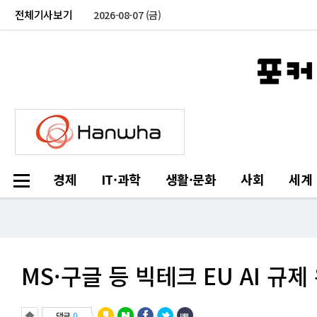
전체기사보기
2026-08-07 (금)
경제
IT·과학
생활·문화
사회
세계
MS·구글 등 빅테크 EU AI 규
댓글
0