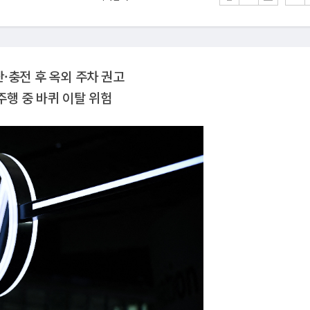
단·충전 후 옥외 주차 권고
주행 중 바퀴 이탈 위험