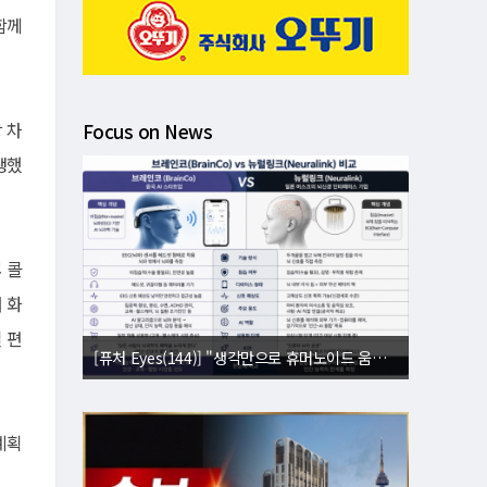
함께
 차
Focus on News
생했
 콜
 화
 편
[퓨처 Eyes(144)] "생각만으로 휴머노이드 움직인다"⋯뇌 내적 설계도 복제
계획