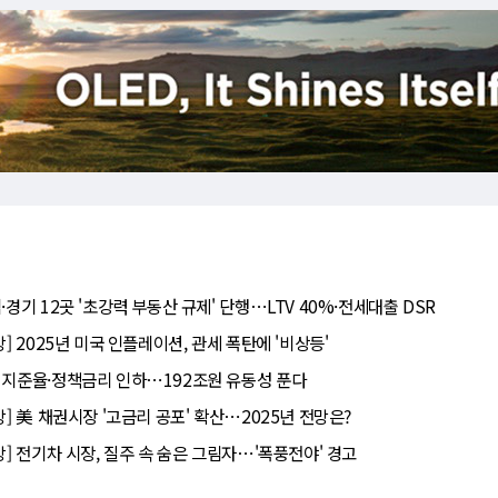
·경기 12곳 '초강력 부동산 규제' 단행⋯LTV 40%·전세대출 DSR
망] 2025년 미국 인플레이션, 관세 폭탄에 '비상등'
 지준율·정책금리 인하⋯192조원 유동성 푼다
망] 美 채권시장 '고금리 공포' 확산⋯2025년 전망은?
망] 전기차 시장, 질주 속 숨은 그림자⋯'폭풍전야' 경고