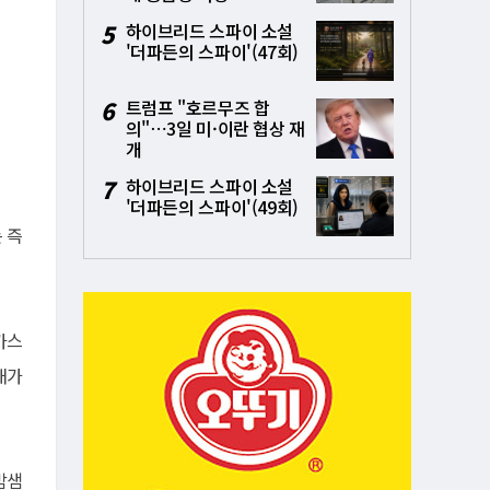
5
하이브리드 스파이 소설
'더파든의 스파이'(47회)
6
트럼프 "호르무즈 합
의"⋯3일 미·이란 협상 재
개
7
하이브리드 스파이 소설
'더파든의 스파이'(49회)
 즉
카스
재가
밤샘