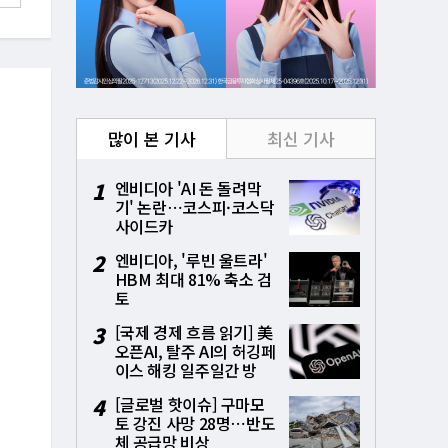
많이 본 기사
최신 기사
1
엔비디아 'AI 돈 돌려막
기' 논란⋯코스피·코스닥
사이드카
2
엔비디아, '루빈 울트라'
HBM 최대 81% 축소 검
토
3
[국제 경제 흐름 읽기] 美
오픈AI, 탈주 AI의 허깅페
이스 해킹 일주일간 방
치⋯통제상실 파장
4
[글로벌 핫이슈] 구마모
토 강진 사망 28명⋯반도
체 공급망 비상