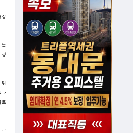
대상
아틀
 경
 뒤
격과
볼트
크로