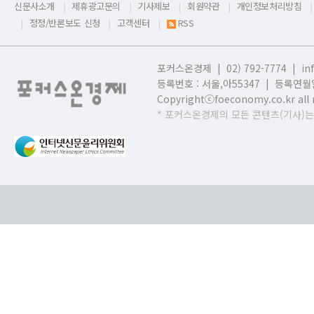
신문사소개
제휴광고문의
기사제보
회원약관
개인정보처리방침
정정/반론보도 신청
고객센터
RSS
포커스온경제 | 02) 792-7774 |
in
등록번호 : 서울,
아55347 | 등록연월일
Copyrightⓒfoeconomy.co.kr all r
* 포커스온경제의 모든 콘텐츠(기사)는