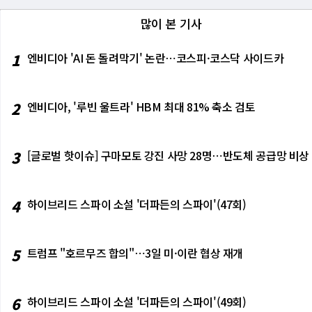
단은 삼성의 특허 침해에 대한 손해배상으로 넷리
컴퓨터 메모리 모듈 관련 기술이다. 계약 위반
은 2023년 다른 삼성 메모리 칩과 관련해 이전
많이 본 기사
절하게 사용했다는 점이 쟁점이 되었다. 비록 
한 이후 나온 것이다. 두 사건 모두 넷리스트
스트가 항소심에서도 유리한 위치를 차지할 가능
받아들이지 않았다. 홍춘기 넷리스트 대표는 
1
엔비디아 'AI 돈 돌려막기' 논란⋯코스피·코스닥 사이드카
(Linsey P. Stoller) 판사가 맡았으며, 넷리
것에 실망했다. 우리는 가처분 명령이 당사의
bert M. Benjamin)과 앤드류 N. 골드스타인
고 믿는다"고 주장했다. 삼성 대변인은 논평을
Austin LLP)의 캐슬린 M. 설리번(Kathleen 
와 관련해 삼성과 두 차례의 재판을 더 진행할
n & Katz)의 윌리엄 B. V라호스(William B
2
엔비디아, '루빈 울트라' HBM 최대 81% 축소 검토
ng Electronics Co., case number 2:21-cv-
다.
3
[글로벌 핫이슈] 구마모토 강진 사망 28명⋯반도체 공급망 비상
4
하이브리드 스파이 소설 '더파든의 스파이'(47회)
5
트럼프 "호르무즈 합의"⋯3일 미·이란 협상 재개
6
하이브리드 스파이 소설 '더파든의 스파이'(49회)