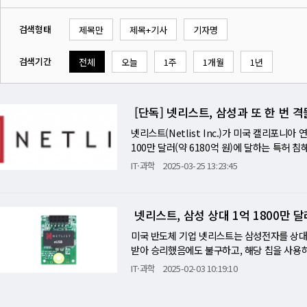
검색형태
제목만
제목+기사
기자명
검색기간
전체
오늘
1주
1개월
1년
[단독] 넷리스트, 삼성과 또 한 번 
넷리스트(Netlist Inc.)가 미국 캘리포니
100만 달러(약 6180억 원)에 달하는 특허
은 아니지만, 넷리스트가 앞서 삼성전자를 상
IT·과학
2025-03-25 13:23:45
보인다고 법률 전문 매체 로360(Law360)
자사의 특허를 침해했다고 인정받아 3억 300만
에서도 승소하며 8800만 달러(약 1290억 
넷리스트, 삼성 상대 1억 1800만 
이 재심을 명령하면서 불확실성이 드리웠다. 
했음을 법적으로 확인받았다. 넷리스트의 홍춘
미국 반도체 기업 넷리스트는 삼성전자를 상대로 
반했다는 점을 재확인시켜 준다"고 밝혔다. 
받아 승리했음에도 불구하고, 해당 칩을 사용
계속 싸울 것"이라고 강조했다. 한편, 이번 판
했다고 현지 법률전문신문 로360(Law360)이
IT·과학
2025-02-03 10:19:10
공방은 넷리스트가 2015년 삼성전자가 자사
의 로드니 길스트랩 판사는 이날 넷리스트의 
이다. 특허 침해 소송에서는 이미 넷리스트의 
폭 메모리(HBM) 칩과 관련된 넷리스트의 특허
고지를 더욱 확고히 했다는 평가다. 특허 침해 소