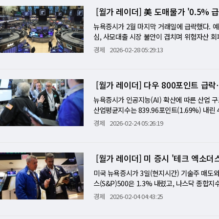
자유 귀환까지, 48시간의 정밀 과학 발사를 
분류된다. DNA에서는 아데닌이 티민과, 구아
럽게 그 모습을 드러냈다. 그런데 최근 국제 과
었느냐"가 아니라 "문제가 있었음에도 임무 체
[월가 레이더] 美 도매물가 '0.5% 
산된 과학의 향연이다. 우주비행사들이 입을 
티민 대신 우라실이 아데닌과 결합한다. 이들 5
이후 무려 30년 넘게 난공불락으로 여겨지던 
는 달을 둘러싼 미·중 경쟁 구도다. 아르테미스
는지 확인하는 절차는 기본이다. 발사 직전 수
되고, 뉴클레오타이드가 사슬처럼 이어지면 DN
이언스뉴스와 피즈오알지(phys.org)는 국
뉴욕증시가 2월 마지막 거래일에 급락했다. 예
양에 머물지 않는다. 달 극지방의 물 얼음, 희
일반 공기를 빼내고 불활성 기체인 질소를 채워
등 세포의 에너지 통화를 구성하는 데에도 핵심
지시간) 일제히 보도했다. 다이아몬드 압박 후
심, 사모대출 시장 불안이 겹치며 위험자산 회피
로 겹치며 국가 간 경쟁의 성격이 훨씬 짙어졌
대신 질소를 빵빵하게 채워 포장하는 원리를 떠
사를 관장하는 가장 근본적인 분자 부품이다. 
존 초전도체 연구의 상식을 뒤집는 독창적인 실
인트(1.17%) 내린 4만8918.94에 마감했다
경제
2026-02-28 05:29:13
며, 2030년 이전 유인 달 탐사에 나설 계획
연료로 주입된다. 만약 로켓 내부에 대기 중
친 적이 없는 무인도에서 다섯 가지 핵심 알파
서 절대온도 133케이(영하 140도)에서 초전
77포인트(0.56%) 하락한 6870.09, 나스닥
첫 번째 실제 발걸음"을 내딛으며 주도권 경쟁
되어 밸브를 막거나 정전기에 의해 대형 폭발을
체인 지적 생명체가 없더라도, 글자를 구성하
이다. 연구진은 이 오래된 화합물에 압력 퀜
에 따르면 1월 생산자물가지수(PPI)는 전월 대
에 처음으로 미국이 달로 돌아간다"며 "미국은
방어막이다. 우주 공간에 진입한 후 임무의 성패
질 수 있음을 강력하게 시사한다. 아미노산이 
지만 훌륭한 발상의 전환을 보여준다. 연구진은
원 PPI는 0.8% 급등해 예상치(0.3%)를 
락과 맞닿아 있다. 미국 내에서 아르테미스는 
달의 거대한 중력을 이용해 우주선을 한 바퀴 
[월가 레이더] 다우 800포인트 급락
시하는 건축 설계도에 해당한다. 20밀리그램의
만 배에서 30만 배에 달하는 엄청난 압력으로
열 우려가 증시를 압박했다. 은행주는 직격탄을 
트로 간주된다. 달에 먼저 도착하는 문제를 넘
이다. 줄에 매달린 테니스공을 기둥을 향해 비
석에 사용한 류구 시료는 총 약 20밀리그램에 불
게 찌그러지면서 초전도 현상이 일어나는 온도
록했다. 골드만삭스(-7.29%), 모건스탠리(-
뉴욕증시가 인공지능(AI) 확산에 따른 산업 구
아폴로 시대의 달 경쟁이 체제 대결의 상징이었
오는 부메랑과 같다. 이 궤도에 무사히 진입하
점에서 터치다운(착지) 방식으로 채취한 것으로
연구진은 압력을 가한 상태에서 온도를 절대영도
과 은행권으로 확산될 수 있다는 우려가 배경이
산업평균지수는 839.96포인트(1.69%) 내린 
다. 이번 임무에 한국 기업이 제작한 큐브위성
지구의 중력만으로 안전하게 대기권으로 돌아올
다. 연구팀은 극소량 시료에 최적화된 추출 프
다이아몬드의 압력을 순식간에 풀어버렸다. 이
테크놀로지스는 AI 서버 매출 급증과 2027회계
트(1.20%) 하락한 6826.50, 나스닥 종합지수
의 반도체를 탑재한 이 위성은 고지구궤도 환
경제
2026-02-24 05:26:19
는 단순한 달 궤도 비행을 넘어, 다가올 인류의
로마토그래피와 고해상도 질량분석법을 결합해
누른 상태에서 순간적으로 꽁꽁 얼려버리면, 
니해설] 물가가 다시 흔든 연준의 선택 이번 급
6년 들어 다시 마이너스권으로 밀렸다. IBM
한다. 신발 상자 크기의 12유닛, 19㎏짜리 
류의 가능성을 증명한 영웅들의 서사시였다면,
BC)의 우주화학자 해나 맥레인(Hannah Mc
모양 그대로 굳어버린다. 대장장이가 시뻘겋게
이션은 아직 끝나지 않았다"는 신호를 보냈다. 
락하며 다우 하락을 주도했다. 마이크로소프트(-2
가운데 하나가 우주 방사선 노출이기 때문이다
갈 수 있는지를 시험하는 치밀한 과학의 현장
부 전문가로서, 코가 박사 팀이 기존의 확립된
가 너무 낮아 물질 내부의 원자들이 원래의 편
비지출(PCE) 물가의 선행지표로 해석된다. W
7% 이상) 등 소프트웨어·사이버보안 종목이 
밀하게 이해해야 하고, K-라드큐브는 바로 그
진화하기 위해 내딛는 거대한 첫걸음이다.
다고 평가했다. 또한 연구팀은 동위원소 분석
[월가 레이더] 미 증시 '테크 엑소더
로 갇혀버리는 것이다. 그 성과는 눈부셨다. 
있다고 전했다. 이는 12개월 기준 3%대 초
올릴 수 있다"는 분석을 내놓은 점도 투자심리
지를 동시에 증명해야 하는 임무다. 첫째, 미국
임을 교차 검증했다. 46억 년의 타임캡슐 류
(영하 122도)까지 초전도 특성을 잃지 않았다
너스의 스티븐 콜라노 CIO는 "인플레이션은 
상하겠다고 밝혔다. 무역 민감주인 아메리칸이
미국 뉴욕증시가 3일(현지시간) 기술주 매도
째, 오리온과 SLS가 실제 사람을 태우고 심우
가치는 샘플의 출처인 류구의 특성에서 비롯된다
휴스턴대학 측은 151K 달성은 1911년 초전
기 위해 동결을 유지할지 불확실성이 커졌다"고
은 2%, 금 선물은 약 3% 상승했다. 비트코인
스(S&P)500은 1.3% 내렸고, 나스닥 종
전히 주도권을 쥘 수 있는가. 53년 만의 달 
고 있는 탄소질(C형) 소행성이다. 지구와 화성
라고 평가했다. 휴스턴대 폴 추 교수는 압력
을 예상하고 있지만, 금리 인하 기대는 한층 
한 '실업 공포'…소프트웨어 직격탄 이번 급락의
평균지수는 장중 0.5% 오르며 4만9653.13
나야만 미국은 달 착륙과 달 기지라는 다음 단계
경제
2026-02-04 04:43:25
원소적 조성이 가장 원시적인 운석 그룹인 CI
극도로 예민한 실험 과정을 회고하며 이 기술
회의 사이 AI 테마 역시 시험대에 올랐다. 엔
한 이후, 소프트웨어와 사이버보안 업종 전반에
9%) 하락 전환했다. 매도세는 '빅테크'에 집중
니라, 미국 우주정책의 다음 반세기를 가를 시
반영하는 물질로 알려져 있어, 류구를 분석한
서 "전력망을 통해 전기를 송전하는 과정에서 
억달러를 투입하기로 한 결정도 투자자들에게는
16% 이상 밀렸다. 글로벌X 사이버보안 ETF는
AI 대표주 엔비디아도 3% 밀리며 연초 이후
같다. 과거에도 지구에 떨어진 운석에서 아미노