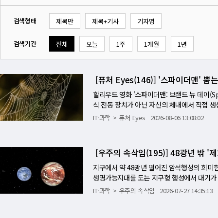
검색형태
제목만
제목+기사
기자명
검색기간
전체
오늘
1주
1개월
1년
[퓨처 Eyes(146)] '스파이더맨'
할리우드 영화 '스파이더맨: 브랜드 뉴 데이(Spid
식 전동 장치가 아닌 자신의 체내에서 직접 
다. 마천루 사이를 자유자재로 비행하고 추락하
IT·과학
퓨처 Eyes
2026-08-06 13:08:02
의 영역에만 머물러 있었다. 그러나 2026년
실제 첨단 생명공학 및 재료과학 연구실에서 
조물인 거미줄의 분자 건축학을 완벽히 해독해 
[우주의 속삭임(195)] 48광년 밖
다 단단한 실로 응고시키는 '실제 웹슈팅' 
화학 중심의 기존 소재 산업을 대체하고 인류
지구에서 약 48광년 떨어진 암석행성의 희미한
■ 강철보다 5배 강하고 케블라보다 10배 끈
생명가능지대를 도는 지구형 행성에서 대기가 
골격을 이루고 비상용 로프 역할을 하는 '드래그
스소니언 천체물리학센터 공동 연구진은 적색왜성
IT·과학
우주의 속삭임
2026-07-27 14:35:13
강력하다. 가벼운 무게를 감안하면 비교 대상
는 헬륨을 검출했다고 국제학술지 '사이언스(s
순한 강도가 아니라 충격 에너지를 파괴 없이 완
이 수십억년 동안 대기를 유지할 수 있음을 보여
의 나뭇껍질 거미(Darwin’s bark spide