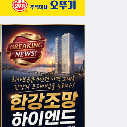
성에 거대 충돌이 일어나 생겨난 파편인지를 
발견될 수 있고, 후자라면 화성의 원시 물질에 
을 목표로 하는 차세대 소천체 시료 귀환 미션(
형성 초기, 소행성들이 탄생한 위치나 겪어온 
다른 비율로 유기물이 합성되었고, 이 다채로
면서 생명이 탄생할 수 있는 최적의 '원시 수프(
화학자 클리티 그라이스(Kliti Grice) 
성 생명의 이야기는 지구의 고대 진흙에서 시
두고 있을 수 있다는 것이다. 척박한 암석 덩
도와 물을 갖춘 외계의 어느 행성에서도 생명이
드워킨(Jason Dworkin) 박사가 남긴 물음
n) 박사는 "오시리스-렉스의 데이터는 생명의
지구에서만 생명을 보고 다른 곳에서는 보지 못
어 있는 죽음의 공간이 아니라, 언제든 생명
증명해 내고 있다. 【논문 출처】 Toshiki Koga et 
aceous asteroid (162173) Ryugu,” Nat
행 논문 • Y. Oba et al., “Uracil in the c
1292 (2023). • D.P. Glavin et al., “Ab
es from asteroid (101955) Bennu,” Nat
of asteroid Bennu indicate heterogen
Phys.org(AFP), C&EN(미국화학회), The Con