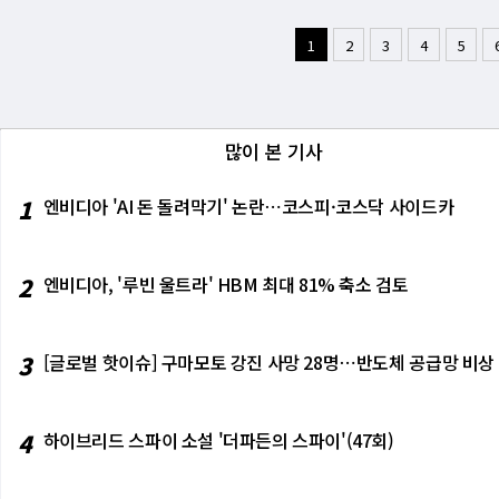
돌아갔다. AI는 성장 엔진인가, 구조적 충격인
시장이 완전히 위험을 끊은 게 아니라 '불확실
는 수소 원자가 결합해 분자를 이루는 과정이
열을 직접 추진제로 전달한다. 높은 효율이 장
(unique) 성과'로 평가하며, '이 발견이
를 이어갔다. [미니해설] 정의선, 삼성전자 부스
ient-pressure 151-K superconductivi
다만 변동성은 다시 살아났다.
사한다. 경기민감주로의 순환매는 통상 강세장의
며, 이곳에서 가스는 점차 희박해지고 먼지가 
A가 2030년대 화성 유인 탐사를 공식 목표
진했는지를 이해하는 데 중요한 함의를 갖는다'고
순한 전시 관람을 넘어, 피지컬 AI(Physica
edings of the National Academy of Sci
1
2
3
4
5
번처럼 기술주 내부에서 ‘인기 거래’가 급격히
환되는 과정을 시각적으로 보여준다. 헬릭스 성
요구 조건에 부합하는 기술로 재조명받고 있다"
에서 상대적으로 덜 주목받았지만 과학적으로 중
으로 평가된다. 특히 삼성전자 부스에서 나온 
웨어 섹터가 AI의 '대체' 위험을 어느 정도 
까운 거리와 독특한 형태 덕분에 아마추어 관
화학 로켓과 달리 핵열추진 엔진은 급격한 온도
점이다. 프랑스 국립과학연구센터(CNRS)의 살
계를 허무는 방향으로 전략을 확장하고 있음을
투자 규모)를 설득할 수 있느냐다. 기술주가 
측은 행성 형성과 별의 진화에 대한 이해를 한
로 인해 장시간 냉각이 필요하다. 그는 연료 탱
오랫동안 요소가 RNA 구성 블록의 필수 전구
대차가 개발한 자율주행 모빌리티 로봇 플랫폼
오히려 반대다. AI가 커질수록, AI의 혜택이
자 거동을 동시에 계산하고, 각 요소가 전체 
를 제공한다'고 평가했다. 이는 생명의 기원을 설명
로 주행할 수 있도록 설계된 플랫폼으로, 배송
고 있다. 그래서 하락의 모양도 '전면 붕괴'가
많이 본 기사
모델 안에서 결합하는 것이 가장 큰 난제"라는
s)'과 직결된다. RNA 세계 가설은 DNA와
이동성과 지형 대응 능력을 결합해 활용 범위
자의 시간으로 옮겨가고 있다.
용 전략을 검증하는 데 필수적인 기초 자료로
하며 최초의 자기 복제 시스템을 구성했다는 이
인 반응을 보이면서, 양사 간 협력 논의가 실
지켜본 햄프슨은 조지아공대에서 항공우주공학을
클레오타이드로 구성된 초소형 RNA 효소(리보
번 접는 '갤럭시 Z 트라이폴드'를 직접 접어
1
엔비디아 'AI 돈 돌려막기' 논란⋯코스피·코스닥 사이드카
을 거치며 추진 기술에 대한 관심을 확고히 했
혀져, 자기 복제 RNA 분자가 이전에 생각했
모바일을 아우르는 사용자 경험 확장이 향후 협
진학했다. 그는 "핵추진은 이미 첨단 기술이지
5종 핵염기와 요소는 이러한 RNA 세계의 출
정 회장은 현대차그룹 부스 인접에 자리한 두
점이 연구자로서의 도전 의식을 자극한다"고 
류와 인산이 결합하면 RNA 분자가 조립될 수 
하고 있어, 현대차그룹과 사업 영역의 접점이
2
엔비디아, '루빈 울트라' HBM 최대 81% 축소 검토
화성 탐사를 향한 인류의 여정은 여전히 기술적
들이 이 모든 재료를 한꺼번에 배달했다면, R
을 살펴본 것으로 전해진다. 이는 수소와 로보
이후의 우주'로 나아가기 위한 추진 기술의 패
비교…두 소행성이 완성하는 퍼즐 이번 류구 연
스를 방문해 차세대 휴머노이드 로봇 '아틀라스
욱 강력한 설득력을 갖는다. NASA 고다드 우주
턴다이내믹스 CEO와 캐롤리나 파라다 구글 
3
[글로벌 핫이슈] 구마모토 강진 사망 28명⋯반도체 공급망 비상
5종 핵염기뿐만 아니라 지구 생명체가 단백질 
딥마인드와 휴머노이드 기술 개발을 가속화하기
모니아가 함께 검출됐다. 베누 시료에서는 이전
도 이어졌다. 그는 프라이빗룸에서 퀄컴의 휴머
성 아미노산인 트립토판(tryptophan)이
자리에는 아카시 팔키왈라 퀄컴 최고운영책임자
류구보다 5~10배 높았으며, 질소-15 동위
경쟁력 확보를 위해 반도체·AI 플랫폼 기업과
4
하이브리드 스파이 소설 '더파든의 스파이'(47회)
olecular cloud)이나 원시행성계 원반의 
량용 AI 솔루션을 체험했다. 전면 유리에 투명 
궤도 너머의 태양계 외곽, 즉 토성 궤도 이원
차세대 AI 콕핏 기술을 직접 경험한 것으로 