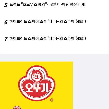
염 가능성이 배제된 순수 우주 시료에서 5종 
보다. 현대차그룹은 이미 엔비디아, 구글 딥마
5
트럼프 "호르무즈 합의"⋯3일 미·이란 협상 재개
코가 토시키 박사는 Sky & Telescope
다. 장재훈 현대차그룹 부회장이 "피지컬 AI 
다는 사실은, 이 분자들이 태양계 원시 천체들
의 이번 CES 행보는 '단독 개발'이 아닌 '
을 통해 초기 지구에 전달되어 생명의 기원에
풀이된다.
6
하이브리드 스파이 소설 '더파든의 스파이'(49회)
거리…여전히 남은 과학적 간극 류구와 베누의
탄생을 의미하지는 않는다는 점을 분명히 짚을 
구에 생명이 존재했음을 의미하는 것은 아니다
스), 인산 화학, 세포막을 구성하는 지질, 에
7
하이브리드 스파이 소설 '더파든의 스파이'(48회)
다. 핵염기가 더 큰 생체 시스템에 어떻게 통
양만큼 온전하게 지구에 도달할 수 있었는지도 
어느 하나의 소행성이 초기 태양계 전체를 대
생물학적 과정 없이도 우주 환경에서 자연적으
탄생에 필요한 분자적 전제조건이 지구에만 국
준다. 다음 목적지…하야부사 2호의 연장 임무
끝내지 않았다. 류구 시료 캡슐을 지구에 투하한 
026년 7월 S형 소행성 토리후네(98943 Tor
플라이바이는 소행성 충돌 궤도 유도 기술의 시험대
기대된다. 이후 2031년에는 직경 수십 미터에 
98 KY26은 중력 외의 가속이 관측되는 '암흑
다. 일본의 소행성 시료 귀환 탐사는 여기서 멈추
Moons eXploration)를 발사할 예정이다
표면 물질 10그램 이상을 채취한 뒤 2031년