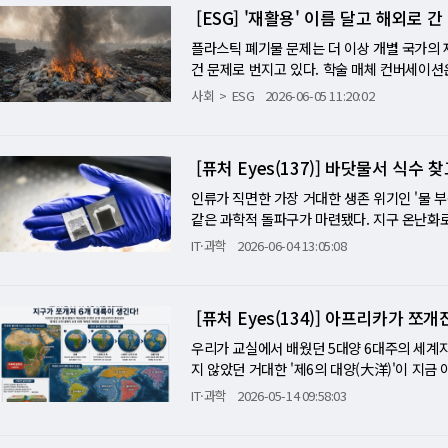
했다. 연구 결과는 10일 천체물리학 저널(The A
트, 목재 블록을 12cm 떨어진 거리에 쏘아 
메탄처럼 생명활동과 관련된 분자가 있는지도 확인
[ESG] '재활용' 이름 달고 해외로
현재의 탄소순환 교란을 보여주는 지질학적 증
실은 성간 화학이 우리가 생각한 것보다 훨씬
나 회전하는 가스 구름이 아니라, 짙고 부분
실의 첨단 공학 기술로 완성된 순간이다. ■ 
아니라는 뜻이다. 연구에서 확인한 것은 지구
조사해도 21세기 인류가 대기 중 이산화탄소 
연구원은 이번 발견이 "별과 행성이 태어나기 
혔다. 이른바 'BH*', 곧 블랙홀 스타 시나리
플라스틱 폐기물 문제는 더 이상 개별 국가의 
가 영화적 재미를 넘어 글로벌 바이오 산업계
명의 발견이 아니라 생명이 존재할 수 있는 환
더 위험한 이유 연구진은 현재 상황을 약 5600
명했다. 당(糖) 성분, 생명체 핵심 역할 당은
시작한 직후 발견한 초기 우주의 낯선 천체군이
건 문제로 번지고 있다. 학술 매체 컨버세이션
체할 친환경 소재일 뿐만 아니라 차세대 인류 
크다. 암석형 외계행성의 대기 연구는 주로 
Thermal Maximum)와 비교했다. 당시
구조를 만드는 데 관여하며, RNA와 DNA 같
물체들이다. 처음에는 너무 밝고, 너무 많고,
상당 부분이 노천 소각되고 있으며, 이 과정
계는 거미줄 단백질을 이물질로 인식해 거부 
사회
ESG
2026-06-05 11:20:02
형망원경도 우주로 빠져나가는 기체를 추적해 
양 산성화가 광범위하게 발생했다. 결국 지구는
이다. 이번에 발견된 에리트룰로스가 곧 생명
리는 것 아니냐"는 의문을 제기하기도 했다. 
성 관측 자료와 화물선 추적 신호, 대기오염 
합성(Biocompatibility)'을 갖추고 
로 LHS 1140 b 대기의 전체 화학 조성을
그러나 이번 연구는 현재 상황이 당시보다 더 
광대한 성간 공간에서도 형성될 수 있음을 보
웠기 때문이다. GLIMPSE-17775는 그 퍼
미쳤는지를 분석했다. 문제의 핵심은 재활용의
의 실크 유전자를 대장균이나 효모 세포에 삽
는지 조사할 계획이다. 같은 이론 모형을 다
다. 현재 인류의 탄소 배출 속도는 PETM 당
서 더 단순한 분자들이 반응해 만들어졌을 가능
있으며, 은하단의 중력이 빛을 휘게 하는 중력
세계 플라스틱 폐기물 상당량은 매립되거나 소
내고 있다. 이렇게 생산된 단백질은 나노 입자,
침이다. 20여년 전 인류는 태양계 밖에 지구
수천 년 단위로 작동한다. 연구진은 이를 "속도의
[퓨처 Eyes(137)] 바닷물서 식수
위에서는 원자와 분자가 달라붙고, 우주선과 
한 스펙트럼은 중력렌즈의 자연적 확대 효과 덕
가에서는 전체 도시 고형폐기물의 40∼65%가
이 가능하다. 가장 대표적인 응용 분야는 '드럭 딜
흔하다는 사실을 알게 됐고, 일부는 별의 생
동안 소방호스로 물을 쏟아붓는 것과 같은 상
기분자는 이후 별과 행성계가 만들어지는 과정에
외선 눈과 우주 자체의 거대한 돋보기가 만난 
도시 폐기물 수거 서비스를 이용하지 못하는 
인류가 직면한 가장 거대한 생존 위기인 '물 부
감싸는 나노 입자를 만들면, 체내에서 실크가 
묻는 단계로 넘어섰다. 48광년 너머에서 새어
전 세계 탄소배출량이 급격히 줄어든다고 하더
검출 지금까지 과학자들은 은하수 성간 공간에서
확인했다. 빛의 스펙트럼은 천체가 어떤 물질
는 물질은 일반 폐기물보다 훨씬 유해하다. 미
같은 과학적 돌파구가 마련됐다. 지구 온난화
치료제를 지속 방출할 수 있다. 또한 3차원 
이 오랜 시간 우주의 거친 환경을 견디며 자신
균형을 회복하는 과정을 이어갈 것으로 연구진
로 검출된 것은 이번이 처음이다. 이전에는 원
지를 말해주는 우주의 지문이다. 코코레프는 처
소 같은 유독가스도 함께 나온다. 다환방향족
수 담수화' 기술은 필수적이지만, 그동안 생
시키는 생체 거푸집 역할을 한다. 인공 실크 
는 처음으로 생명가능지대 암석행성의 대기라는 응답을 보
IT·과학
2026-06-04 13:05:08
된 탄소까지 사라지는 것은 아니다. 결국 현재
2020년 소행성 베누에서 채취된 시료에서도 
했다. 하나하나의 선을 측정하고 맞춰가자, 그 
기·심혈관 질환, 암, 생식 기능 이상, 신경계 
근 미국의 과학자들이 태양 빛과 초정밀 레이저
들어와 부착·증식하면서 혈관을 새로 만들어내
ngham, T., Meech, A. G., Charbonneau, D
후위기 넘어 '지구 시스템의 변화' 이번 연구
발견은 그보다 한 걸음 더 나아간다. 당이 운
등 여러 원소의 스펙트럼선에서 나왔다. 이 선
염시켜 음식과 물을 통한 추가 노출 위험을 만
식수로 바꾸는 동시에 전기차 배터리의 핵심 원
화 '스파이더맨'이 선사한 화려한 볼거리 이
Wallack, N. L., Misener, W., Lin, Z., McW
조한다. 이는 인간 활동이 지구의 장기적인 
서 이미 만들어질 수 있다는 점을 보여줬기 때
들어맞는 해석으로 제시한 것은 '전자 산란'에
됐다. 중국은 2018년 플라스틱 폐기물 수입을
족 해결을 넘어, 글로벌 배터리 공급망을 장악
적 열망이 숨어있었다. 독성 용매 하나 없이 
"거주 가능 영역을 공전하는 인근 암석형 외계행성의
는 거대한 저장소라는 것이다. 연구진은 앞으로
도 맞닿아 있다. 초기 지구는 뜨겁고 불안정한
[퓨처 Eyes(134)] 아프리카가 쪼
한다는 강력한 신호다. 블랙홀 가까이에서 방출
45%를 차지했지만, 금지 조치 이후 물량은 
체스터 대학교 광학·물리학과 궈춘레이(Chunlei 
을 살려내는 대자연의 지혜. 지난 수억 년 동
ere of a nearby rocky exoplanet orbitin
능력의 한계와 탄소순환의 임계점(tipping 
만들어지지 않았을 가능성을 보여줬다. 그렇다
트럼 무늬가 만들어졌다는 뜻이다. 또 다른 단서
전환됐으며, 수입 폐기물의 상당 부분은 서유럽
& Applications)'을 통해 이 같은 꿈
류의 삶과 산업을 구원하는 가장 강력한 미래 기
우리가 교실에서 배웠던 5대양 6대주의 세계
를 쓰고 있다. 그 기록이 미래의 지질학에서 
져 운석과 혜성, 소행성 먼지를 통해 지구 표면
개의 철 방출선을 확인했는데, 이를 '철의 숲
아다. 세계경제포럼과 인도네시아 정부는 202
는 겉보기에는 평범한 '검은색 금속판'이다. 하
크 브리프(2026년 8월 1일), 인디아 투데이(
지 않았던 거대한 '제6의 대양(大洋)'이 지금 
전환의 시작으로 기록될지는 결국 지금 인류가
년 전 소행성과 혜성이 태양계 안쪽 행성들을 집
는 설명하기 어렵다. 빠르게 물질을 빨아들이
했다. 연구진은 중국의 수입 금지 이후인 201
단위의 초미세 홈들이 파여 있다. 1000조분의
초대륙이었던 '판게아(Pangea)'가 쪼개져
IT·과학
2026-05-14 09:58:03
만t에 이르는 에리트룰로스가 뿌려졌을 가능성
수 특징 역시 강력한 중심 에너지원이 두꺼운 
미세먼지 오염이 통상적인 추세보다 평균 3.3
면을 정밀하게 깎아낸 결과물이다. 이 특수 처
바다 위를 떠다니는 조각배에 불과하다. 거대한
히 과학적 논쟁의 대상이다. 그럼에도 우주에
는 비교적 희미하게 보이는지도 설명해준다. 
그램의 증가가 확인됐다. 이 수치는 단순한 환
전혀 반사하지 않고 지구로 쏟아지는 태양 빛을 
타고 인도양의 바닷물이 쏟아져 들어와 완전히
고 있다. 임페리얼칼리지런던의 지구과학자 마
스 고치가 그 빛을 흡수하면 외부에서는 엑스선
한 기존 글로벌 연구의 위험 추정치를 적용하면