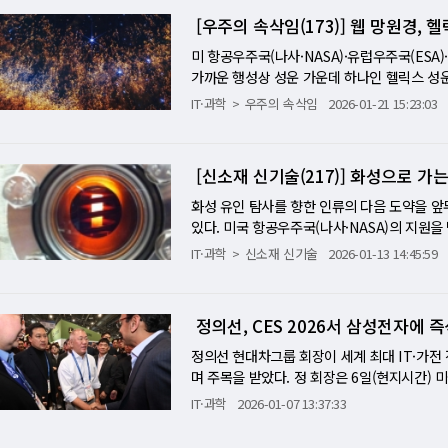
달러를 절약할 수 있을뿐아니라, 많은 노력과 
를 약속했다는 소식이 전해졌다. AI 인프라 
극한 것은 시트리니 리서치의 보고서였다. 해당
가 나란히 7% 안팎 하락하는 등 ‘구독형 성장
머치슨(Murchison) 운석이나 1864년 프
초전도 분야를 휩쓸었던 여러 논란과 달리 이
[우주의 속삭임(173)] 웹 망원경,
지출(CapEx)이 지속 가능하냐는 의구심이 
있다고 분석했다. WSJ는 이 보고서가 소프트
5% 내리며 2024년 11월 이후 최저 수준
지구 대기권을 통과해 땅에 떨어지는 과정에서
실험 결과라고 평가했다. 우연의 시대 종말 
우려도 이어지고 있다. 아이셰어즈 익스팬디드 테크-소
결제 수수료 등 금융 서비스 산업의 수익 구조
2% 오르며 시가총액 1조달러 고지를 넘어섰고
미 항공우주국(나사·NASA)·유럽우주국(ES
다. 지구의 생명 물질이 묻은 것인지, 본래 
화는 초전도체를 대하는 과학계의 근본적인 접
2월 한 달간 10% 하락, 연초 대비 23% 급
씨티그룹·모건스탠리는 4% 이상 하락했다. 마스
탔다. [미니해설] 테크 '인기 거래' 꺾였다…
가까운 행성상 성운 가운데 하나인 헬릭스 성운
2호가 우주 공간에서 직접 소행성 표면의 흙과 
에는 휴스턴대 연구를 포함해, 오스트리아 그라
을 기록할 전망이다. 그러나 AI 수요 자체가 
사이버보안 플랫폼을 완전히 대체하기 어렵다고
다"가 아니라 "돈이 어디서 빠져나왔는가"다. 
당 사진을 공개했다. 죽어가는 별의 마지막 순
(Woomera) 사막에 착지시킨 것이다. 총 5
IT·과학
우주의 속삭임
2026-01-21 15:23:03
색 전략 논문이 함께 실렸다. 이들은 물리학의
밝혔다. UBS는 메모리 가격 급등이 델의 밸
5% 인상…무역 불확실성 재점화 무역 정책 
닥이 2% 급락한 장면은 시장이 성장주 전체를
영하면서, 별의 생애 말기와 물질 순환 과정이
1월 발표된 후속 연구에 따르면, 실험실 환경
근 수소 화합물 연구에서는 대기압의 200만 
에도 가이던스를 상향한 것은 리스크 관리 자신
뒤, 무역법 122조에 근거해 글로벌 관세율을
여준다. 투자자들은 경기 회복의 과실이 더 
할 가능성 있는 운명을 가늠하게 한다는 점에
시료의 취급에 여전히 극도의 주의가 필요함이
상이 관측되기도 했다. 이제 과학자들의 목표
매수' 구간을 지나 선별과 검증의 단계로 진입
할 수 있도록 허용한다. WSJ는 이번 조치가
래-AI·클라우드·소프트웨어-를 재점검하기 시
는 가스의 구조가 또렷하게 드러나며, 이 물질
가능성을 원천 차단한다는 점에서 류구 시료의 
내리는 데 맞춰져 있다. 과거의 과학자들은 실
노출됐다. 영국 모기지 대출기관 마켓 파이낸셜
[신소재 신기술(217)] 화성으로 가
유럽의회 무역위원장은 "순수한 관세 혼란"이라
구조적 질문을 전면에 올려놓았다. 소프트웨어 기
다. 단순히 시각적으로 인상적인 이미지를 넘
적 레시피'…암모니아가 쥔 미지의 열쇠 코가 
다. 마치 끝이 보이지 않는 모래사장에서 바
가 부각됐다. KBW 나스닥 은행지수는 5% 
전히 불확실하다. 민주당 상원의원들은 무효화
프리미엄 밸류에이션을 받아왔다. 그런데 AI가
는 평가다. 웹 망원경의 근적외선 카메라 NI
화성 유인 탐사를 향한 인류의 다음 도약을 앞
오시리스-렉스 탐사선이 소행성 벤누에서 채취
이 생겼다. 그라츠공대 크리스토프 하일 교수
은행이 일제히 5~7%대 하락했다. 사모신용에
관세의 처리 방식을 주시하고 있다. 이 같은 
프리미엄이 흔들리기 시작했다. 서비스나우·세일
가스 껍질의 내부 가장자리를 따라 늘어서 있다
있다. 미국 항공우주국(나사·NASA)의 지원을 받아
이 드러났다. 류구는 퓨린계 염기(아데닌·구아
을 가상 공간에서 미리 시뮬레이션할 수 있게
SJ는 "신용시장에 대한 우려가 소비자대출 영
나이키는 다시 하락세로 돌아섰다. 안전자산으
로 5% 빠진 것은 단순한 실적 실망이라기보다
높은 먼지·가스층과 충돌하면서 형성된 것이다
사추세츠공과대(MIT) 석사 과정 학생인 테일
루고 있었다(퓨린 대 피리미딘 비율 약 1.1~1.
은 후보 물질을 정확히 짚어주면, 과학자들은
IT·과학
신소재 신기술
2026-01-13 14:45:59
대출 자산 건전성에 어떤 영향을 줄지 불확실
됐다. 금 가격은 2% 상승했고, 은 선물도 
문이 커졌기 때문이다. 시장은 성장률 둔화보다
로, 기름이 물을 뚫고 올라오는 모습에 비유된다
달리 화성은 지구에서 최소 3300만 마일, 최
55)와 오르괴유 운석(약 0.10)은 피리미딘
은 초전도체를 단순한 화학 물질의 혼합물이 
선방했다는 점이다. 월마트(+2.5%), 코카콜라(
대비 약세를 보였다. 비트코인은 6만5000달
한다. 엔비디아까지 흔들린 이유 AI의 상징인 
로 반복 관측돼 왔다. 그러나 웹 망원경의 근
까지의 장거리·장기 비행을 감당하기 어렵다는 
시안화수소(HCN) 중합 경로에 의한 것으로 
만들어준 구조를 수동적으로 받아들이는 데서 
(+2.4%) 등 제약주가 상승했다. 엑손모빌도 2
에도 영향을 미친 모습이다. 중소형주도 타격을 
뀌고 있다는 의미에 가깝다. AI 투자 사이클
부의 '매듭(knot)' 구조를 전면에 부각시
햄프슨이 주목하는 핵열추진은 원자로에서 발
HCN 중합과는 다른 대안적 합성 경로가 주된
레이저를 쏘아 초전도 상태를 인간이 직접 증
월간 상승폭을 기록했다. 안전자산 선호가 강화
다. 이는 경기 민감 업종과 내수 기업에 대한
정의선, CES 2026서 삼성전자에 
더 까다로워졌다. 이제 시장이 원하는 것은 "A
다. 중심부에 자리한 백색왜성을 기준으로, 온
추력을 얻는 방식이다. 동일한 추력 기준으로 화
류구, 베누, 오르괴유처럼 광물학적·원소 조
에 맞게 인위적으로 건축하는 시대가 막을 올린
불안이 교차한 변동성의 달로 기록될 전망이다.
드갬블이 상승했고, S&P500 내 5개 섹터
대한 구체성이다. 전통 빅테크가 실적을 내놓을
에는 죽어가는 별의 잔해인 백색왜성이 자리하
있다는 장점이 있다. 햄프슨은 "미세중력 환
관계(R²=0.89)를 보였다는 것이다. 암모니
정의선 현대차그룹 회장이 세계 최대 IT·가전
물러 있다. 온도를 200케이 근처로 조금만 
했다. 박스권 이탈 아닌 '변동성의 재개' 월가는
게 따진다. 그 과정에서 가장 민감한 곳이 소
출되는 강한 복사가 주변 가스를 밝히며 다양한
수 있다는 점만으로도 핵열추진은 충분한 동기
시키 박사는 "기존에 알려진 어떤 염기 합성 
며 주목을 받았다. 정 회장은 6일(현지시간)
당장 투입할 수 있는 상용화 단계와는 거리가 
의 법적 경로, 그리고 중동 갈등 가능성이다.
동안, '현금흐름 주식'이 버팀목 같은 날 비트코
차가운 분자 수소가 분포하고, 먼지 구름 내부에
인 MIT 원자력공학과 대학원생으로 핵연료 거
염기가 형성되는 아직 밝혀지지 않은 새로운 
성전자 대표의 안내로 130형 마이크로 RGB 
공지능이라는 강력한 무기와 압력 퀜칭이라는 
IT·과학
2026-01-07 13:37:33
은 커지고 있다. AI 보고서 한 편이 촉발한 공
린 것도 눈여겨볼 대목이다. 안전자산 선호가
항성계에서 새로운 행성이 탄생하는 데 필요한
추진 기술은 크게 화학, 전기, 핵 추진으로 
율이 탄소질 소행성과 운석 간의 핵염기 화학
회장은 현대차의 자율주행 모빌리티 로봇 플랫폼
략적으로 연대하며 상온 초전도체를 향한 지도
순한 기술적 조정이 아니라 투자자들이 위험자
이는 '정리'에 가깝다. 반면 월마트가 1조달
의미한다. 푸른빛은 강한 자외선에 의해 에너
추진으로 구분된다. 핵전기추진은 원자로로 전
빅토리아대학교 웰링턴캠퍼스의 모건 케이블(Mor
장은 이후 두산, 현대차그룹, 퀄컴, LG전자 
질을 손에 넣는 일은 이제 막연한 기적이 아니라 