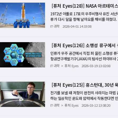
C 주가는 실적 발표 전날 장중 사상 최고가를 
생산한 것은 이번이 세계 최초"라고 밝혔다. 
방사선 환경에서의 인체 영향을 점검하는 시험
있다.
제 폐기물 거래의 투명성을 높이는 일이 글로
저널 A'에 발표한 연계 연구를 통해, 검은 금
이 완전히 찢어지고 지표면이 해수면보다 낮아
[퓨처 Eyes(128)] NASA 아르
준에 이르고 있다. 하지만 미국 뉴욕증시에서는
분광법(soft X-ray spectroscopy)
했으나, NASA는 임무 수행에는 지장이 없다
이 나노 입자는 수많은 미네랄 성분 중 오직 '
아프리카를 두 개의 대륙으로 영원히 갈라놓게
등에 힘입어 대만 증시 시가총액은 전날 기준 4조
한 산성 촉매 부위를 형성하고, 이 부위가 긴 폴
세 가지 의미 아르테미스 2호 발사는 단순한 우
1972년 아폴로 17호의 우주비행사 유진 서넌
수) 물을 이용해 실험한 결과, 담수화 후 남겨
을 찢어놓는 이 거대한 파괴의 과정이 역설적
026조원)를 제치고 세계 7위로 올라섰다고 
ling)와 중성자 산란(neutron scatte
인 달 탐사를 다시 잇는 분기점이자, 미국의 
류가 다시 달을 향해 날아오를 채비를 마쳤다. 
현재 전 세계 배터리용 리튬 가공 시장의 70
어지고 땅이 푹 꺼지면서 생긴 거대한 계곡 지
료로 전환되는 경로도 확인했다. "스케일업 용
상징적 사건이다. NASA는 1일 오후 6시 3
동부 시각 기준 4월 1일 오후 6시 24분(한국
글로벌 배터리 동맹국들이 무한한 바닷물에서 
IT·과학
2026-04-01 14:33:08
적물이 빠르게 쌓여갔다. 이러한 지질학적 특
실험(MSRE)을 통해 용융염 연구를 선도해온
르테미스 2호를 쏘아 올렸다. 발사 직후 로켓
한 화염을 뿜으며 우주로 향한다. 이번 임무는
다. 하늘의 태양 빛과 발밑의 바닷물, 그리고 
한 퇴적 지형(Sedimentary trap)을 제공
ORNL 기업펠로(Corporate Fellow)인
단계에 들어갔다. 이로써 미국은 반세기 동안 
도를 돌아 지구로 귀환하는 역사적인 여정이다. 
춘레이 교수는 "이번 시제품 성공은 시작일 뿐
y)'을 비롯해, 지난 400만 년에 걸친 120
드시 필요했지만, 이번 시스템은 그것조차 불
다. "달 착륙"이 아닌 "달 귀환 능력 검증" 이
우주발사시스템(SLS) 로켓이 지상풍과 적운
다"고 강조했다. 메말라가는 지구촌에 무한한 
가 바로 여기에 있다. 로완 박사는 "지구의 
[퓨처 Eyes(126)] 소행성 류구에
했다. 실험의 대부분을 수행한 테네시대학교 노빌
테미스 2호는 10일 동안 약 110만 2,400
된다. 앞서 2022년 무인 비행 임무였던 아르
속 패널은, 인류가 대자연과 공존하며 기술을 
석 기록은 존재하지 않았을 것"이라고 덧붙였다
물에서 풍부하게 공급받을 수 있고, 촉매 시스
표는 생명유지 장치, 유인 캡슐의 장거리 비행
온 우주선은 1970년 아폴로 13호가 세운 지구
인류가 우주 공간에서 직접 퍼 올린 소행성 류
연의 드라마가 오늘 우리가 주목해야 하는 가장
하다"고 말했다. 연구팀은 현재 용융염의 흡습
처럼 단숨에 착륙으로 나아가는 임무가 아니라,
아르테미스 2호는 달의 이면에서 약 6400km
항공연구개발기구(JAXA)의 탐사선 하야부사 2호
이다. 대륙이 찢어지며 맨틀이 밀어 올린 헬륨(
활용한 용융염 봉입 기술을 연구 중이다. 연구
할 수 있다. 사람이 탑승한 상태에서 오리온과
전과 지속 가능성 1969년에 낡은 컴퓨터로도
킨 시료에서, DNA와 RNA를 구성하는 아데닌(A)
(MRI) 장비, 나아가 천문학적인 전력을 소모
IT·과학
퓨처 Eyes
2026-03-19 13:02:08
업 경쟁력 향상에도 기여할 것으로 기대된다. ◇ 참고 문헌:
스 3호와 달 남극 장기 체류 구상도 현실성을
거듭하며 힘들게 준비하는가. 전문가들은 이를
두 확인됐다. 해양연구개발기구(JAMSTEC) 소
도에 가깝게 초저온으로 냉각시키는 데 필수적인
nes in Molten Salts under Neat and Ex
는 2019년 "인류를 다시 달로 보내겠다"는 
도장을 찍고 돌아오는 단거리 쏜살 달리기였다
한 분석 결과를 지난 16일(현지 시간) 국제 학술지
이 고조되는 상황에서, 아프리카 열곡대는 헬
n Chemical Society (2025). DOI: 10.1021
궤도 비행, 2024년 달 착륙이 목표였으나 기
위한 마라톤이다. 직경 5미터로 4명이 탑승할
41550-026-02791-z). 지구 생명체의
로 급부상했다. 게다가 지각이 극도로 얇아져 
[퓨처 Eyes(125)] 휴스턴대, 3
로 했다가 수소 누출로 연기됐고, 지난달에는 
지 시스템을 갖춰야 한다. 냉전 시대 체제 경쟁
(exogenous delivery hypothesis
의 '지열 에너지'를 생산할 수 있는 최적의 
에 이뤄진 발사라는 점에서, 이번 성공은 단순
썼지만, 아르테미스는 1%도 안 되는 예산으로
RIS-REx) 탐사선이 소행성 벤누(Bennu)
전기를 보낼 때 저항이 완전히 사라지는 마법 같은
리는 에너지 탐사 기업 '칼라하리 지오에너지(Ka
대한 신뢰를 간신히 되살렸다는 의미이기 때문
태도다. 아폴로 시절의 우주비행사들은 전투기
명의 분자적 재료가 태양계 전역에 보편적으로
하는 일상적인 온도와 압력에서 작동한다면 인
자본이 과학 연구를 등에 업고 아프리카의 균열
능력을 입증하는 성격에 가깝다. NASA는 발
극도의 안전주의를 추구한다. 2022년 무인 
무엇인가…'생명의 알파벳'을 이해하는 기초 
치며 허공으로 사라지는 막대한 전력 손실을 없
다. 이 거대한 균열은 지구가 여전히 살아 숨
IT·과학
퓨처 Eyes
2026-03-12 13:08:20
치에도 이상이 있었다고 밝혔다. 다만 지상과의
된 현상이 발견되자, NASA는 이를 완벽히 규
물질을 설계도로 삼아 생명 활동을 영위한다. 이
자기부상 열차를 일상으로 만들 수 있다. 지난
가올 미래 첨단 산업의 심장을 뛰게 할 핵심 
례는 역설적으로 유인 심우주 임무의 본질을 
의 명맥을 다시 잇고, 복잡한 다국적 협력을 
구아닌은 이중 고리 구조의 퓨린(purine)계,
았다. 초전도 현상은 영하 100도를 밑도는 
고하고 있다.
발생했을 때 치명적 사고로 이어지지 않도록 설