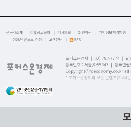
신문사소개
제휴광고문의
기사제보
회원약관
개인정보처리방침
정정/반론보도 신청
고객센터
RSS
포커스온경제 | 02) 792-7774 |
in
등록번호 : 서울,
아55347 | 등록연월일
Copyrightⓒfoeconomy.co.kr all r
* 포커스온경제의 모든 콘텐츠(기사)는