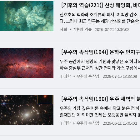
에서 오랫동안 주목받아온 천체다. 크기는 지구
과 유연성의 결합체적 측면에서 무려 10배 이
성에서 받는 것으로 알려졌다. 표면 온도가 
잘 늘어나지만 힘을 받지 못하는 한계를 완벽히
있다는 의미다. 그러나 생명가능지대에 있다는
산호초의 백화와 조개류의 폐사, 어획량 감소.
늘어나면서도 절대 끊어지지 않는다. 비밀은 거미
로 유지하고 지나친 온도 변화를 막으려면 대
다. 그러나 최근 연구는 해양 산성화를 단순한
구조에 있다. 스피드로인 분자를 극미세 수준에
운 행성의 대기를 장기간에 걸쳐 벗겨낼 수 있
학적 사건'으로 바라봐야 한다는 새로운 관점
사회
기후의 역습
2026-07-22 13:30:08
기의 단단한 '베타-시트(Beta-sheet) 결
운데 대기를 수십억년 동안 보존한 행성이 있
안 남아 지구 역사에 '인류세(Anthropoce
으로 번갈아 배치되어 있다. 외부 충격이 가해
에서 발생하는 미세한 빛의 변화를 분리해내기
th-Science Reviews)'에 발표된 이
에 배치된 베타-시트 나노결정이 엄청난 인장력
점은 관측이 아니라 이론이었다. 연구를 이끈 콜
하는 거대한 기록 장치로 규정했다고 어스닷컴이
[우주의 속삭임(194)] 은하수 먼지
뷜러 교수팀의 연구에 따르면, 이 나노결정들
풍부하게 남아 있고, 일부 헬륨 원자가 행성의
미션 비베카난다 교육 및 연구소의 수만타 다스(
불구하고, 수백만 개의 수소 결합이 나노미터
막이 아니다. 모항성의 복사와 항성풍에 의해
라 지구 탄소순환 전체 속에서 이해해야 한다"
우주 공간에서 생명의 기원과 맞닿은 또 하나의
을 뛰어넘는 물리적 복원력을 만들어낸다. ■ 
출하는 헬륨은 행성 주변에 희박하고 길게 늘어
후 인류는 화석연료 연소를 통해 막대한 양의 이
하수 중심부 근처의 성간 먼지와 가스 구름에서 자
경이로운 것은 거미의 체내 제조 공정이다. 
파장에서 헬륨이 흡수한 신호를 포착할 수 있
다. 바닷물에 녹은 이산화탄소는 탄산(H₂CO₃
즈베리 등 일부 과일에 극미량 들어 있는 이 
IT·과학
우주의 속삭임
2026-07-15 13:33:08
강산 용매, 대규모 공장 설비를 동원해야 한다.
분산 근적외선 분광기 'WINERED'를 이용했다
균 pH는 약 0.1 감소했다. 수치만 보면 미미
별과 행성이 태어나기 전, 차갑고 어두운 성
축액을 노즐로 추출하는 과정에서, 산도(pH)
과하는 드문 관측 기회가 찾아왔다. 다른 행성 
는 탄산칼슘(CaCO₃)을 만드는 데 필요한 탄
발견이다. 이번 연구는 스페인 우주생물학센터
만으로 실온에서 순식간에 불용성 고체 섬유로
료에서는 행성에서 빠져나오는 헬륨 신호가 통
생물들의 생존을 어렵게 만든다. 하지만 연구
스페인 남부 시에라네바다의 IRAM 전파망원경을 
이 바로 미국 매사추세츠주 터프츠 대학교(Tufts 
[우주의 속삭임(190)] 우주 새벽의 
측으로 확인된 순간이었다. 연구진은 앞서 20
는 '지구의 기억 저장장치' 연구진은 해양을 
자구름'은 별이 태어나는 재료가 되는 거대한
o Presti) 교수가 이끄는 연구진은 주사바
나타나지 않았다고 밝혔다. 헬륨의 탈출량이 
다. 해수는 해류를 통해 심해와 끊임없이 물
복잡한 유기화합물까지 다양한 화학물질이 존재
우주의 가장 깊은 어둠 속에서 작고 붉은 점 
에 끈적하고 단단한 섬유로 변해 물체를 낚아채 
다는 증거인 동시에, 외계행성 대기가 고정된 
풍화되며 알칼리 성분을 바다로 공급한다. 이
자료 속에서 특정 분자가 내는 고유한 파장 무
존재했던 이 희미한 천체는 오랫동안 풀리지 않
구진은 누에고치에서 추출한 실크 피브로인(Fib
견딘 행성의 숨결 연구진은 LHS 1140 b의
유지해 왔다. 문제는 인간이 자연 시스템이 감
낸다. 연구진은 실험실에서 측정한 에리트룰로
었다. 그러나 제임스 웹 우주망원경이 포착한 
IT·과학
우주의 속삭임
2026-06-11 15:05:02
파민'과 곤충 외골격 성분인 '키토산'을 정밀하
복사 환경에서도 대기가 완전히 사라지지 않았
적층에 새겨지는 '인류세' 해양 산성화가 심해
확인했다. 처음에는 탄소 원자 3개로 이뤄진 더
별'일 가능성을 강하게 가리키고 있다고 미 항
로 사격하자, 수밀리초 단위의 미세 탈수 반응
체가 공급됐을 가능성을 보여준다. 이번에 검
따라 탄산칼슘이 안정적으로 보존되는 경계선인 '탄산
인 에리트룰로스가 먼저 발견됐다. 이 점이 이
리 코코레프 연구팀은 제임스 웹 우주망원경 관측
다. 이렇게 뿜어져 나간 인공 거미줄은 접착력이
기의 주성분이 질소인지, 이산화탄소인지, 수소
아진다. 이 변화는 해저 퇴적층에 뚜렷한 화학
씩 붙여가며 점차 커진다고 보는 시각이 강했다