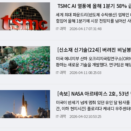
이 끌어당기는 '초흡수성(Superwicking)
나왔다. 이는 단순히 경이로운 대자연의 다큐멘
받아들였을 가능성을 강화한다고 평가했다. 소행
쪽에서는 블랙홀이 빠르게 물질을 삼키며 성장하
TSMC AI 열풍에 올해 1분기 58
을 각각 약 1.5%, 1.9%, 3.5% 높이
력을 거스르고 분수처럼 금속판 전체로 순식간
선점하려는 글로벌 패권 전쟁의 거대한 서막을 알
졌을 수 있다는 것이다. 일본 도호쿠대 후루카
은 점의 전형적 특징으로 꼽히는 '발머 단절'이
수입국 주민의 건강 위험으로 전가되고 있는 셈
퍼진 얇은 바닷물 막이 순식간에 증기로 변해 
구의 지각판들은 끊임없이 이동하며 충돌하고 
세계 최대 파운드리(반도체 수탁생산) 업체인 대
성에 전달됐을 가능성에 주목했다. 다만 그는
서 강하게 꺾이는 현상으로, 별빛의 나이와 성
기물 수입항을 15곳으로 제한했고, 2025년
쓰지 않은 순도 100%의 깨끗한 식수가 완성
이크 데일리(Mike Daly) 교수와 루타 카롤리
힘입어 올해 1분기에 시장 전망치를 넘어선 사
말했다. 에리트룰로스, 자연에 소량 존재 에
망원경의 프런티어 필즈와 버펄로 프로그램 관측 
바젤협약을 비준한 국가의 플라스틱 폐기물만 
로 바닷물을 증발시키는 아이디어 자체는 과거에
티어스 인 어스 사이언스(Frontiers in Eart
일(현지시간) 실적 발표를 통해 1분기 순이익이 
화장품 산업에서는 셀프 태닝 제품의 성분으로도
IT·과학
2026-04-17 07:31:48
5 주변에는 거대한 모은하가 존재하는 것으로 
처분을 규제하는 바젤협약을 아직 비준하지 않은
속 소금(염화나트륨)과 달리, 바다에 녹아 있
대 온천수에서 지각 분열의 '스모킹 건(결정적
했다고 밝혔다. 이는 블룸버그가 집계한 시장 전
런 물질이 은하 중심부 근처의 차가운 먼지구
머 단절을 약하게 보이게 했다는 설명이다. 블
선적 관련 새 규정을 통과시켜 2026년 11월
안의 보일러 배관이나 화장실 샤워기 구멍에 뽀
천에서 채취한 가스에서는 일반적인 지표면이나
두 자릿수 순이익 성장률 기록을 이어갔다. 이에 
장품 속에 있는 분자와 같은 계열의 물질이 별
들이 만들어낸 빛으로 해석한다. 다시 말해 붉
라스틱 폐기물을 수출하는 것을 금지하기로 했
보다 미네랄이 수백 배나 진한 바닷물은 불과 
가 다량 검출됐다. 데일리 교수는 "이 헬륨 동위
대만달러(약 19조3000억 원), 1분기 매출이 
생명체의 존재를 뜻하지는 않는다. 그러나 생
이번 발견이 중요한 이유는 초기 우주의 성장 
오염된 폐지 수입 문제까지 함께 통제해야 한다
장치를 고장 내기 일쑤였다. 궈춘레이 교수팀은 우리
e)'이 기원"이라고 설명했다. 이는 단단했던 대
각 월간·분기 기준 최대였다고 지난 10일 발표
졌다. 별이 태어나고, 행성이 형성되고, 바다
리로 빛나는 은하라면, 초기 우주에서 은하가 
적 구속력 있는 국제 플라스틱 폐기물 협약 협상
한 수를 찾았다. 책상 위에 쏟은 커피 한 방울
지표면까지 직행할 수 있는 거대한 '고속도로'
중이 각각 25%, 36%, 13%로, 이들 첨단
미국 에너지부 산하 오크리지국립연구소(ORN
리트룰로스의 검출은 그 조각 가운데 하나를 
니라 가스 고치에 둘러싸인 성장 중인 블랙홀에
을 둘러싼 이해관계가 복잡하게 얽혀 있기 때문이
얼룩이 남는다. 물방울의 가장자리에서 증발이
지금 이 순간에도 무서운 기세로 땅을 쪼개며 '
과 첨단 패키징 기술에 대한 수요가 여전히 생
환하는 새로운 기술을 개발했다. 연구팀은 해당
부를 이루는 당이나 생명의 기원에 더 직접적으
의 주인을 잘못 보고 있었을 가능성이 커진다.
라스틱 폐기물 재활용률은 5∼6% 수준으로 
쪽 테두리로 강제로 밀려 나가기 때문에 생기
처럼 얇아진 땅…케냐의 '넥킹(Necking)'
I 투자 붐이 꺾이지 않았다고 봤다. 전쟁 여파
됐다. 비닐봉지·도마의 원료 '폴리에틸렌'이 연
발견됐다면, 더 많은 당과 유기분자도 숨어 있을
은 단순한 안도의 표현이 아니다. 우주의 새벽에
IT·과학
2026-04-11 08:25:03
도 재활용률은 7∼9% 수준에 머물 것으로 분
다. 물이 증발하는 중심부(활성 영역)에서 물
African Rift System)에서도 끔찍하
MC가 이를 견딜 수 있을 것이라는 관측도 나온
료는 폴리에틸렌(PE)이다. PE는 흰색 도마
노미(Nature Astronomy)'에 게재됐다
한다. 제임스 웹이 발견한 작은 붉은 점은 우
식만으로는 문제를 해결하기 어렵다는 의미다.
(비활성 영역)로 밀려 나가도록 만든 것이다. 
해 남쪽 모잠비크까지 무려 6400km(약 4
으로 헬륨·수소 등 핵심 소재 공급에 영향을 줄
재로, 매년 막대한 양이 폐기물로 버려진다. 연구
것은 생명의 재료가 지구라는 작은 행성에 갇
함께 진화했는지를 알려주는 새로운 창일 수 있다.
지적했다. 포장재 재사용 시스템을 구축해 같
단 한 번의 막힘도 없이 소금 찌꺼기를 스스로 바깥
단층대다. 미국 컬럼비아 대학교의 폴라린 콜라월(Fo
재를) 공급받고 있으며 안전 재고도 준비돼 
t)을 적용하는 방식으로 연료 전환에 성공했다
우주의 속삭임이다.
모델에 가장 잘 들어맞는다고 보면서도, 다른 
한다는 것이다. 재활용이 어려운 제품을 생산
태계 파괴하던 '독성 폐수', '하얀 석유' 광산
[속보] NASA 아르테미스 2호, 53
정 연구원 팀은 지난 4월 '네이처 커뮤니케이션
했다. 웨이저자(魏哲家) TSMC 회장은 "중
에서는 용매와 촉매 역할을 동시에 수행했다. 
대한 정밀 스펙트럼이 쌓이면 이 천체들의 중심
렇게 확보한 재원은 재활용 인프라 확충과 폐기물
다 환경을 파괴하던 쓰레기를 미래 첨단 산업
곡(Turkana Rift)' 지층 구조를 공개했
세우고 있다"면서도 "AI 관련 수요는 여전히 
틸렌 연료화 기술인 열분해(pyrolysis)가 
미국이 반세기 넘게 멈춰 있던 유인 달 탐사를 다
각 하나가 제자리를 찾아간 단계다. 제임스 웹
리건, 캘리포니아, 콜로라도, 미네소타, 워싱턴
물을 거르는 과정에서 소금기가 평소보다 수십 배
그렸다. 분석 결과, 열곡 중심부의 지각 두께는 
것이라는 강한 확신을 유지하고 있다"고 밝혔다. 
정을 구현한 셈이다. 실험실 조건에서 휘발유 
간, 이하 현지시간) 플로리다 케네디 우주센터
넘는 시간을 건너와 인간의 눈앞에 작은 붉은 점
도의 효과가 나타나기까지는 시간이 필요하다. 
로 뿜어냈다. 이 독성 폐수가 다시 바다로 방
비하면 절반에도 못 미치는 얇은 수치다. 지질학
0억 원)로 사상 최대치를 또 한 번 새로 쓸 것으
염 기반 고부가 화학물질 생산" 이번 기술이
에는 리드 와이즈먼을 비롯해 빅터 글로버, 크
생 이후 빠르게 자라던 구조들의 흔적이 겹겹이 
야 승인됐고, 첫 비용 납부는 2026년 중반부
IT·과학
2026-04-02 10:53:25
치는 수분을 100% 바싹 말려 증발시키기 때
쪽에서 잡아당기면 가운데가 목처럼 가늘어지다
는 지난 1월 실적 발표 당시 올해 자본지출 규모를
때문이다. 공동 교신저자인 ORNL 직원 과학자 
탐사선 발사는 1972년 12월 아폴로 17호 
MPSE-17775는 그 질문의 새로운 이름이다
만으로 해결되지 않는다. 재활용이라는 이름으
'제로(0)'가 된 것이다. 더 나아가, 이렇게
리카판과 소말리아판은 매년 약 5mm(5분의 
억 달러(약 76조6000억∼82조5000억 원)
용매도, 외부 수소 공급도 일절 필요하지 않
를 순조롭게 마치고 예정 궤도에 진입했다. 이번
모른다. 우주의 새벽, 짙은 가스 고치 속에서
조가 유지되는 한 오염과 건강 피해는 국경 밖
'하얀 석유'라 불리는 리튬(Lithium)의 거
전 세계 모든 해양 분지가 형성될 때 겪었던 가