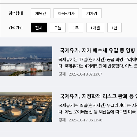
검색형태
제목만
제목+기사
기자명
검색기간
전체
오늘
1주
1개월
1년
국제유가, 저가 매수세 유입 등 영향
국제유가는 17일(현지시간) 공급 과잉 우려
다. 국제유가는 4거래일만에 반등했다. 이날
유(WTI) 11월물 가격은 전거래일보다 0.1%
경제
2025-10-18 07:13:07
래일째 배럴당 60달러 선을 밑돌았다. 북해산 
상승한 배럴당 61.33달러에 거래됐다. WT
저가 매수세가 유입된데다 우크라이나와 러시
국제유가, 지정학적 리스크 완화 등 
면서 매수세가 강해지면서 반등했다. 도널드 
정상회담을 갖기로 합의하면서 우크라이나와 러
국제유가는 15일(현지시간) 우크라이나 등 지
올 가능성과 연결되면서 과잉 공급이란 문제를
다. 이날 로이터통신 등 외신들에 따르면 미
고 밝히자 국제유가는 하락분을 만회하고 결국
다 1.4%(81센트) 내린 배럴당 57.46달러
경제
2025-10-17 06:33:46
는 우크라이나에 많은 무기를 보낼 필요가 있
마크인 북해산 브렌트유 12월물은 런던 ICE선
어 젤렌스키가 트럼프에게 강력하게 지원을 요
다. 국제 유가는 미국 지역은행 우려가 확산
아 수도 모스크바와 본토 깊숙한 곳까지 타격