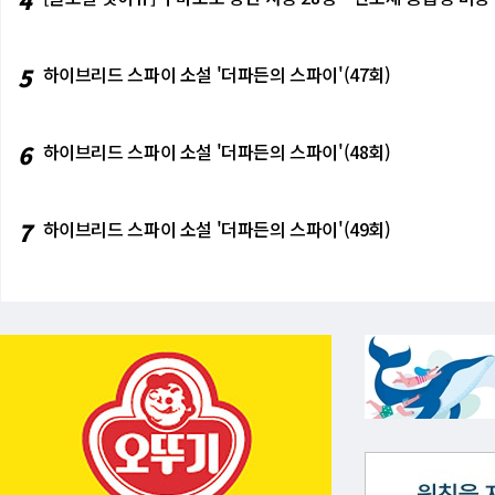
요 지수는 16으로 3분기(14)에 비해 2p 
4)과 중소기업(28)은 대출수요 증가세를 이어
둔화, 금리 상승 등 영향으로 중립 수준을 
5
하이브리드 스파이 소설 '더파든의 스파이'(47회)
저축은행(-22), 상호금융종합(-30), 신용카드
이 높아지고 연체율이 상승하면서 비은행 금융
위험은 모든 업권에서 높아질 것으로 내다봤다
6
하이브리드 스파이 소설 '더파든의 스파이'(48회)
크가 줄어들지 않았다는 점이 반영됐다. '취약
호저축은행(37)과 상호금융조합(44)은 모두 전
와 생명보험(31)은 전 분기(7, 20)보다 
7
하이브리드 스파이 소설 '더파든의 스파이'(49회)
행(9)과 생명보험(6)은 가계 생활자금 중심으
(0)는 중립 수준으로 전망했다. 대출행태 지수 