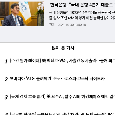
었다. 국내은행은 대내외 불확실성에 대비해 
한국은행, "국내 은행 4분기 대출
정치적 분란으로 채무상한을 상향조정하지 못한
원)하고 있다. 국내은행 총자산순이익률(ROA)은
스는 최종적으로는 미국 의회가 타결에 이를 
률(ROE)은 7.92%로 전년(7.42%) 보다
국내 은행들이 2023년 4분기에도 금융당국 
수 없다. 민주당 대통령후보인 카멀라 해리스
M) 확대에 따라 전년(55조9000억원) 대비 
출 심사 또한 대내외 경기 여건 불확실성이 이
치의 네이션 시트 수석이코노미스트는 "어느 
됐으며 순이자마진도 2022년 4분기를 고점으
발표한 금융기관 대출행태 설문 결과에 따르면 국
경제
2023-10-30 13:50:18
화할 수 있다"고 분석했다. 주요7개국(G7)중
년(3조5000억원) 대비 2조4000억원(68
졌다. 이번 설문조사는 총 204개 금융사의 
급을 받고 있다. 기축통화 달러를 쥐고 자금
(5조원)이 전년(1000억원) 대비 크게 증가(
기관 대출태도, 대출수요에 대한 평가를 가중평균해
를 맞게 된다. 미국 정부의 디폴트 리스트를
6조3000억원) 대비 3000억원(1.1%) 늘
수요) 증가' 또는 '(대출태도) 완화'라고 답한 
하지 않고 있다. 다만 대통령 선거와 의회 
는 7000억원 증가했다. 국내은행의 대손비용은 
었음을 나타낸다. 다시 말하면 국내 은행의 4분
많이 본 기사
는 대손충당금 산정방식 개선 등에 따른 대손충
화 기조를 보일 것이라는 전망이다. 차주별로 살펴
리스크 확대 우려 및 순이자마진 축소 가능성
이후 처음 음수로 돌아섰다. 가계일반은 -8에
1
[주간 월가 레이더] 美 빅테크·연준, 사흘간 동시출격⋯올해 최고
개 기능을 안정적으로 수행할 수 있도록 은행
한 관리 방안 실시 등을 반영해 가계주택 중심
중소기업·소상공인에 대한 원리금 상환유예가 
가능하며 만기연장의 경우 2025년 9월까지 
"대기업의 경우 최근 대출취급이 확대된 상황
2
엔비디아 'AI 돈 돌려막기' 논란⋯코스피·코스닥 사이드카
또 "중소기업은 코로나19 금융지원 종료에 따
들이 예상한 4분기 신용위험지수는 29로, 3분기
로 3분기(6, 28)보다 각각 2p, 3p씩 높아
3
[국제 경제 흐름 읽기] 美 오픈AI, 탈주 AI의 허깅페이스 해킹
수준이다. 한은은 "기업 신용위험은 건설업 
높은 수준이 지속될 전망"이라고 밝혔다. 아울
아질 것으로 예상된다"고 말했다. 가계대출 금리는 
4
[글로벌 핫이슈] 구마모토 강진 사망 28명⋯반도체 공급망 비상
로 증대됐다. 가계대출 연체율 또한 2021년말 0.