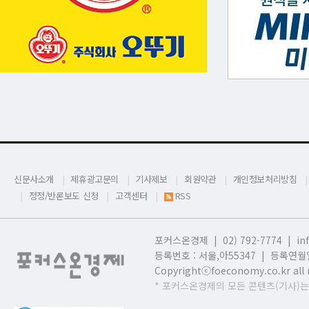
신문사소개
제휴광고문의
기사제보
회원약관
개인정보처리방침
정정/반론보도 신청
고객센터
RSS
포커스온경제 | 02) 792-7774 |
in
등록번호 : 서울,
아55347 | 등록연월일
Copyrightⓒfoeconomy.co.kr all r
* 포커스온경제의 모든 콘텐츠(기사)는