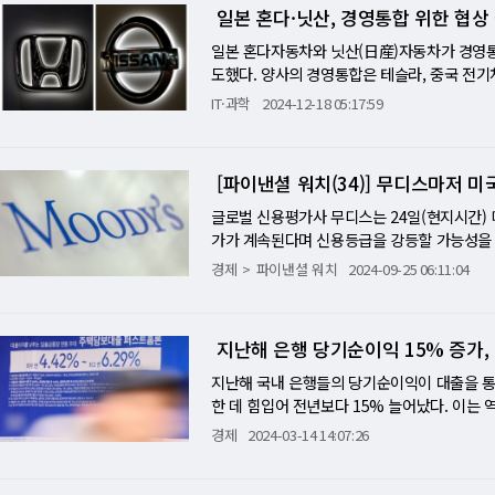
하락했다. WTI는 한때 1.4% 남짓 오르기
일본 혼다·닛산, 경영통합 위한 협상
전쟁은 악화할 것이라고 경고하고 있다. 프라
을 보였다. 뉴욕증시는 지역은행인 자이언스 
있을 만한 평화 협정을 맺었고 이란은 무력화
격을 받았다. 두 은행의 주가는 10% 넘게 폭
일본 혼다자동차와 닛산(日産)자동차가 경영통
됐다"고 말했다. 플린은 지난밤 미국 인디애나
재고가 전주보다 352만4000 배럴 증가했다고
도했다. 양사의 경영통합은 테슬라, 중국 전
미쳤다고 분석했다. 미중간 무역갈등 완화 분
반니 스타우노보 애널리스트는 "이번 보고서는
된다. 닛케이는 혼다와 닛산이 지주회사 체제로
IT·과학
2024-12-18 05:17:59
무역갈등과 관련, “나와 중국 시진핑(習近平
면서 그 영향을 일부 상쇄했다. 하지만 원유 
고 전했다. 또한 양사는 미쓰비시(三菱)자동차
기다리는 스콧 베선트 미국 재무장관은 “중국
은 이날 블라드미르 푸틴 러시아대통령과 전화
의 지분 및 기타 세부 사항은 추후에 결정될 
제금값은 차익실현 매물에 6거래일만에 하락했다
정상회담 개최는 우크라이나 리스크를 개선시
동차도 장기적으로 지주회사 아래에 두는 것을 
[파이낸셜 워치(34)] 무디스마저 
당 4213.3달러에 거래를 마쳤다. 장중 일시
다. 프라이스퓨처스그룹의 필 플린 선임애널리
최대의 자동차 기업 중 하나가 탄생하는 것이다
위기가 조성됐다”고 지적했다. 하지만 트럼프
SA그룹과 합병해 스텔란티스를 만든 이후 가장
글로벌 신용평가사 무디스는 24일(현지시간)
것은 국제유가 하락폭을 제한했다. IG의 토니
을 위한 기초 작업을 시작했으며 지난 8월에
가가 계속된다며 신용등급을 강등할 가능성을 
에 원유 가격에 긍정적인 신호"라고 말했다.
미쓰비시도 협력할 의향을 밝혔다. 혼다는 하
분단이 지속돼 채무증가 등 재정악화에 제동을
경제
파이낸셜 워치
2024-09-25 06:11:04
약세 등 영향으로 5거래일 연속 상승했다. 이날
서 도요타 자동차에 이어 전 세계 시장에서 가장
있다"고 지적했다. 무디스는 정부 폐쇄 우려가 
4.6달러에 거래를 마쳤다. 금 선물은 장중 일
용 전기차인 리프를 출시했으며 이후 전기 라
신용등급 자체는 최상위인 Aaa를 유지했다. 
혼다와 닛산 합병의 가장 큰 배경으로 지목된다
다. S&P 글로벌 레이팅스는 2011년 8월,
지난해 은행 당기순이익 15% 증가, 
받아 전기차 분야에서 빠르게 시장을 확장하고
다. 실제로 무디스에 의한 등급도 최상위에서 
지가 약화돼왔다. 올해 초 이후 지난달까지 혼
용위험이 없다고 여겨지는 미국채의 안전신화가
지난해 국내 은행들의 당기순이익이 대출을 통한
간 10.5% 줄었다. 닛산의 신용리스크를 
하지 않는 상황이 정치적 합의에 대한 장애물이
한 데 힘입어 전년보다 15% 늘어났다. 이는
년만에 최고수준으로 치솟았다. 양사의 합병협의
25년에 맞게 될 두 가지 기한에 맞춰져 있다.
장금리 하락에 따라 이자이익과 비이자이익이 늘
경제
2024-03-14 14:07:26
은 3.6% 뛰었다. 닛산의 주가는 우치다 마코도
대통령 후보인 도널드 트럼프 전 대통령이 공
정)'을 발표했다. 국내은행의 당기순이익은 21조
락했다.
평균적으로 국내총생산(GDP)의 7%정도에 
다. 대출채권 등 이자수익자산 확대 및 시장금리
지난해 시점의 97%에서 34년에는 130%정도