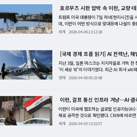
직원을 AI 학습 데이터로 감원 발표와 거의 같
연간 가이던스를 올리지 않은 것도 같은 맥락이
티드항공과 아메리칸항공 합병 가능성 보도도 
화를 해왔다. 그들은 매우 간절하게 협상을 원
스 움직임, 클릭, 키스트로크를 추적하는 소프
호르무즈 시한 압박 속 이란, 교량
스 캄피치스는 "증시가 3월 저점에서 놀라운 
전했다. 두 회사를 합치면 국내선 좌석의 약 
D 밴스 부통령이 합의 없이 귀국하며 결렬됐다
도했고, 메타가 직원들에게 보낸 내부 메모를 
를 예상한다"고 했다. 그의 분석이 시사하는 
않을 것이라고 봤으나, 아메리칸항공 주가는 7%
제권 확보와 전쟁 배상금, 동결 자산 반환까지
트럼프 미국 대통령이 7일 저녁(현지시간)을
트가 주로 업무를 수행하고, 인간은 지시하고 
를 더 끌어올리기 어렵다는 것이다. 남은 촉
복⋯개인은 아직 돌아오지 않았다 S&P500이
상으로 한 해상 봉쇄를 선언했다. 미 중부사령
데, 이란이 어떤 방식으로 맞대응에 나설지 중
원이 일상 업무를 함으로써 AI 모델 개선에 
언급한 'IT 지출 위축'에서 자유로운지, 아니
다. 베어드의 로스 메이필드 전략가는 "재확전
탄·이집트·튀르키예 중재자들이 양측과의 추가 
즈해협이 열리지 않을 경우 이란의 교량과 발전
세계
2026-04-06 13:12:28
허먼은 이 상황을 날카롭게 분석한다. 불과 몇
5000달러·미 원유 수출 사상 최대…전쟁이 
상당 부분 가격에 반영했다"며 "사상 최고 부
는 2.60% 오른 배럴당 99.08달러, 브렌트유
일 이란 역시 미국과 이스라엘의 공격에 대한 
형 스캔들이 됐을 것이라고 그는 썼다. 당시 메
결과는 실물 물류 시장이 새로운 균형점을 찾아
거가 만들어진다"고 봤다. 그러나 WSJ가 지
따르면 미국의 해상 봉쇄는 하루 200만 배럴에
론하고 있다. 실제 이란의 보복 언사는 이미
위협을 등에 업고, 남은 직원들의 일자리는 하향
위해 100만 달러(약 14억 8000만 원) 이상
"저점 매수는 건너뛰고, 랠리엔 팔며, 더 방어
유럽산 원유 경쟁에 뛰어들 가능성도 있다. 이
이란은 미국이 자국 전력망을 공격할 경우 걸
자로 전락하고 있다. 메타의 새 최고AI책임자(
만5000달러(약 5억 7000만 원)로 치솟았
[국제 경제 흐름 읽기] AI 전력난,
에 버금가는 수준임에도 개인의 참여가 미미하다
분기 이익이 크게 늘었다고 밝혔다. 그러나 호재
트의 전력·용수 시설과 UAE·쿠웨이트·바레인
'막노동(grunt work)'을 담당하는 방대
주는 수치다. 미국은 이 혼란의 최대 수혜 에너
투자자들은 급락마다 적극적으로 진입해 '마지막
사 이후 11% 급등했고, 팔란티어도 3.4% 
민간 기반시설이 공격받은 데 대한 직접적 응
지난 3월, 일론 머스크는 지지자들로 가득 찬
요구하는 것이, 그 외주 인력들이 늘 해오던 일
를 기록했다. 일본·한국 등 아시아 국가들이 
이 이끄는 랠리가 얼마나 지속 가능한지는 어닝 
상 결렬과 해상 봉쇄는 객관적으로 악재다. 그
는 점이 이번 국면의 중대한 변화로 꼽힌다.
'이 세상 밖'의 이야기였다. 최근 AI 회사 
격을 둘러싼 논쟁은 세 갈래로 나뉜다. 첫 번째
는 카드 회원들의 항공권 구매가 3월 후반과 
25달러⋯유가의 이중 구조 이날 유가 급락이 
트랫의 톰 리는 "시장이 결과를 할인하는 데 
낸셜타임스를 인용해 보도했고, 이후 이란 혁
크의 논리는 단순명쾌하다. "지구에서는 전력이
은 감원 공문에 "AI의 급속한 발전으로 인한
경제
2026-04-06 05:23:08
출까지 누르기 시작했다는 첫 번째 신용카드 
브렌트 선물이 94달러대에서 거래되는 동안 브렌
의미"라고 봤다. 2차 세계대전에서 미국 증시가
다. 이는 데이터센터와 통신망, 클라우드 설
I를 운용하는 비용이 2~3년 안에 지상 AI보
다"고 공개 발언했다. 스탠퍼드대의 2026 A
댄스와의 합병을 압도적으로 승인했다.
서 유럽으로 수출되는 근월물 원유는 선물보다 
었다. UBS도 "S&P500이 3~4주 안에 5
는 장면으로 해석된다. 이란이 미국의 기술기
스 인터뷰에서 "10년 안에 우주 데이터센터가
22년 이후 지속적으로 감소하고 있다고 확인했다
여전히 치열하게 경쟁하고 있는 것이다. WSJ
했다. 벨웨더 웰스의 클라크 벨린 CIO가 표
미국 기술기업과 걸프 지역 협력업체들을 '적법
사진을 내걸고 올여름 IPO를 목표로 미국 증
nd just beginning)"이라고 썼다. 두 번
너무 커서 트레이더들이 선물 시장에서 큰 베팅
이란, 걸프 통신 인프라 겨냥⋯AI·
의 적정 가치를 다시 계산해야 하는 상황"이다.
해 미국·이스라엘의 작전을 지원했다고 주장했다
을 놓고 빅테크들이 일제히 우주로 눈을 돌리는
트들은 "메타·MS 감원은 코로나 팬데믹 이후
정상화를 의미하는 것은 아니다. 실물 공급망은 
이 "이란이 먼저 전화했다"는 새로운 협상 의
메타, 엔비디아 등 주요 미국 기술기업이 포함됐
가, 아니면 투자자를 끌어들이기 위한 '우주급
이란이 미국에 협조하는 글로벌 인공지능(AI)
0년 이후 메타·알파벳·MS는 인력을 50% 이
망이 더 중요하게 읽혀야 하는 이유다. 케빈 
벼워 반등 연료가 남아 있다. 해상 봉쇄의 실
탱크와 미사일 기지에만 머물지 않고, 데이터
가…지상 전력 위기가 만든 극단의 선택 논의의
제로 공격한 것으로 확인됐다. CNN에 따르면 
오고 있다는 것이다. 세 번째는 'AI 워싱(AI-
원회 인준 청문회도 일정이 잡혔다. 카맥스는 분
을 줬지만, 실제 효과는 선언만큼 단순하지 않
지난 10여 년간 공들여 키워온 기술 허브 전
터센터의 전력 소비량은 2030년 말까지 현재의
살'한 데 대한 보복으로 이틀 전 바레인의 
차피 할 예정이었던 구조조정을 'AI 투자 재
세계
2026-04-03 13:32:57
한 분기 매출을 기록했다고 밝혔으며, 주가는 올
왔다. 3월 일일 수출량은 184만 배럴, 2월은 
기업을 유치해 리야드와 아부다비, 두바이를 
는 더 가파른 수치를 제시한다. 데이터센터의 글로
사가 피격된 사실은 인정하면서도, 미국 기업
클의 2만~3만 명 감원을 분석한 결과가 이 논
에 2025년 연간 전체 이익에 맞먹는 수익을 
이 의도적으로 물량을 앞당겨 쌓아뒀다는 뜻이다
터센터, 통신시설 자체가 위험 자산으로 재분
는 최대 165%까지 불어날 것이라고 내다봤다
걸프 지역 기업과 금융기관에 디지털 서비스를 
flow) 증가분은 80억~100억 달러에 달한다