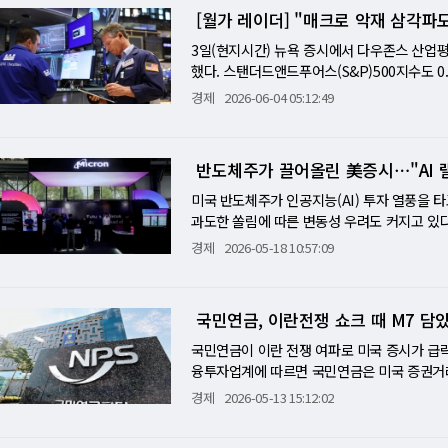
주문이 700억달러를 넘었다. 국부펀드와 패밀리
만 달러였다는 점에서 밸류에이션 적정성 논란
을 압박하고 공급망 하류의 반도체 기업들을 
반기의 리스크도 이익이 결정한다는 뜻이다. A
[월가 레이더] "매크로 악재 삼각파
작된다. 오라클은 AI 데이터센터 구축을 위한 
뿌리내리지 못했다. 기술주에 대한 끝없는 식욕과
이 매그7에서 반도체로 이동한다"고 포착한 것
질 것이고, 그 속도가 떨어지는 순간 지금의 
투자에 공격적으로 나서는 모습이 오히려 시장의 
월 CPI는 6월 17일 워시 연준 의장의 첫 F
3일(현지시간) 뉴욕 증시에서 다우존스 산업평
대 테슬라가 2분기 전기차 인도량 24.9% 증
치주 확산 홀란드가 "6월에 실제로 성과를 낸
았지만 근원 PPI는 0.4%로 기대치(0.5%
물가에 얼마나 스며들었는지가 관건이다. LSE
했다. 스탠더드앤드푸어스(S&P)500지수도 0
반영 역학'의 압축판이다. 이는 마치 식당에 
화를 가리킨다. 반도체 ETF가 81% 오른 동안
상대적으로 안정적인 흐름이 이어졌다. 폴리마켓
다 뜨거운 수치가 나오면 연준이 경기를 억제할 
와 국채 금리를 동반 끌어올리면서 거시 악재 
상태와 같다. 주가가 이미 미래의 호재를 앞당
경제
2026-06-04 05:12:49
월에는 헬스케어·소비재·금융·산업재가 반도체를 
페이스X라는 사상 최대 IPO를 소화한 뒤 오픈
CB의 금리 결정도 나온다. 유로존은 25bp 인
중동 긴장이었다. 쿠웨이트군이 자국 방공망이
7월 본격화될 2분기 어닝시즌은 이 '메뉴판 
이다. 금리가 '높지만 통제 가능한' 수준에서
설] 하루 만에 공습 취소·합의 임박…트럼프식 
미국 11개 도시를 포함한 16개 도시에서 개막한
드론을 격추한 데 이어 이란의 중동 공격에 대
우드 성장률, 광고 매출 등 실질적인 지표들
주와 경기민감주에 유리하다. 애플과 마이크로
이 두 개의 트루스소셜 게시물이 몇 시간 간격
사 모두 클라우드·AI 전환의 가속 여부를 가
이 핵무기를 갖지 않기로 합의했다면서도 "마
것이라고 경고한다.
다른 사례다. AI 칩 가격 상승이 소비자 전
반도체주가 끌어올린 美증시⋯"AI 랠
이 이번에도 작동했다. 주목할 것은 이것이 이
던 흐름이 이어지는지, 아니면 브로드컴 실망 
I)는 2.41% 오른 배럴당 96.02달러, 브렌
홀란드는 이란 충돌 확대가 없다면 하반기 랠리
위협 → 협상 기대 → 교착 → 다시 위협이라
으로 보여준다. [미니해설] 스페이스X 상장이
자극했고, 5월 ADP 민간 고용이 시장 예상(1
미국 반도체주가 인공지능(AI) 투자 열풍을 
건부 명제다. 조건은 두 가지다. 이란 합의가 
의 시나리오로 가기 전에 반전이 온다는 기대가
공모가 아니다. 현재 AI 랠리와 기술 낙관론이
10년물 국채 금리는 4.5%에 근접했고 30년
과도한 쏠림에 따른 변동성 우려도 커지고 있다.
속도로 제시할 것. 워시가 의도적으로 말을 줄이
같다"고 한 것은 정확한 관찰이다. 그러나 이
3% 성장해 186억7000만 달러에 달했지만 4
경제가 가속하는 상황에서 금리 인하가 쉽지 
절반 이상을 소수 반도체주가 견인한 것으로 나
물가 데이터 하나하나를 이전보다 훨씬 큰 이벤
경제
2026-05-18 10:57:09
있다는 것도 같은 분석에서 나온다. 가브칼 리
비 약 94배다. 이것이 정당화되려면 로켓 발사
않고 있다고 지적했다. CME 페드워치에 따르면
론도 154% 상승했다. 이에 따라 S&P500 
시의 침묵과 연준 데이터 의존의 랠리다. 친절
기업들은 2024년 9월까지 1년간 월 1400
가치가 현재 미국 주요 기업들의 시총과 비교해
을 기정사실로 반영하고 있다. AI 관련주가 
서는 AI 서비스 확산과 데이터센터 투자 확
제목이 하반기 연준 리스크를 정확하게 포착했다
흐름의 2주치 수준이다. 시장이 충분히 소화할 수
류에이션으로 상장하는 것은 모든 조건이 맞아
프트·델이 각각 3% 안팎 하락했다. IBM은 
인텔리전스(BI)는 아마존·마이크로소프트·알파
려 월가를 더 귀 기울이게 만든다." 첫 FOM
프라 투자의 수혜가 파운드리(반도체 위탁생산)
국민연금, 이란전쟁 쇼크 때 M7 담
IPO 자금은 P&G 같은 방어주가 아니라 반도
티 10%, D웨이브 7%, 아이온큐 4% 하락
억달러(약 1230조원)에 이를 것으로 전망했다
별 투표 결과 공개를 없앴다. 과거 파월 시대
자 규모가 커질수록 주주 희석 우려도 커진다
겨진 원인 중 하나였다. 역설적으로 스페이스X
다. 게임스탑은 1분기 매출이 전년 대비 14%
라델피아반도체지수(SOX)는 약 50% 폭락했고,
국민연금이 이란 전쟁 여파로 미국 증시가 급락
다. 그런데 워시가 이 가이던스를 거두어들이면
주가가 11% 폭락했다. 한 주 전 스노우플레이
확인하는 신호가 된다. 반대로 첫날부터 공모가를
은 장 마감 후 예정된 브로드컴과 크라우드스트
t)'로 유명한 투자자 마이클 버리는 현재 시
융투자업계에 따르면 국민연금은 미국 증권거래위
결과적으로 모든 경제지표 발표가 더 중요해졌다
무엇인가. 스노우플레이크는 "AI 수요로 이 정
는 역사적 평가로 이어질 수 있다. CPI가 결정
환과 브로드컴 실적의 분수령 7600 첫 돌파의
[미니해설]"AI가 만든 황금시대인가, 거품의
에 총 1316억8000만달러(약 196조8000
에서 나온 첫 번째 연준 내 공개 발언이다. 다음 
경제
2026-05-13 15:12:02
를 쓰겠다"는 지출 계획을 먼저 내놨다. 수익
첫 회의 발언을 할지를 미리 결정하는 숫자다.
지반의 취약성을 상징한다. 이란 재교전이라는
고 있다. 문제는 이번 랠리가 단순한 업황 반등
수는 2.3% 증가했다. 특히 '매그니피센트7(M
리 경로를 설정한다. 하반기를 시작하는 이 시
진다. 아넥스 웰스의 제이콥슨이 말했던 "대형
인플레이션 상황에서 예상보다 뜨거운 수치가 
국채 금리를 밀어올리고, AI 밸류에이션을 짓
이다. 현재 월가의 핵심 질문은 하나다. 지금의
라 보유 비중을 최대 3.8%까지 확대했다. 이
동이 동시에 걸려 있다. 어느 쪽이 더 강한지
리가 오라클에 그대로 적용됐다. 오늘 나스닥에서
미 98%의 확률로 연내 인상을 반영하고 있다.