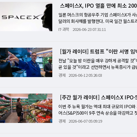
러셀2000 소형주 지수는 21% 상승해 1991
스페이스X, IPO 열흘 만에 최소 2
로 추정한다. 이 속도는 자사주 매입과 배당
이 14%를 기록해 두 지수 모두 2020년 2분
대한 투자자들의 인내심을 시험하고 있다. 메모
렇게 정리했다. "상반기의 교훈은 이익이 금리
일론 머스크의 항공우주 기업 스페이스X가 사상 
이 급등을 "라마게돈(RAMageddon)"이라
과 AI 트레이드에 초점을 맞추는 것은 당연하지
달러의 회사채를 발행한다. 미국 일간 월스트리
나 최대 메모리 구매자인 매그7 기업들의 원가
낸 것은 성장주가 아니라 가치주"라고 짚었다.
들과 전화 회의를 진행하며 첫 회사채 발행을 발
IT·과학
2026-06-23 07:31:11
들이 "AI 피로감"의 초기 증상을 보이기 시작했
주와 가치주에는 순풍이 불었다는 분석이다. 금은
조7000억 원)이며 5년∼30년물이 발행될 것
설 이번 하락의 아이러니는 인공지능(AI)이 주
달만으로도 12% 빠져 2013년 6월 이후 
와 xAI의 부채를 차환하기 위해 브릿지론(단기
다. AI 인프라 경쟁이 격화될수록 데이터센터
가 종전 기대와 달러 강세에 급격히 빠져나간 결
번에 만기가 긴 채권을 발행해 이를 상환하고, 
[월가 레이더] 트럼프 "이란 서명 임
고, 그 결과 잉여현금흐름이 줄어든다. 자사주 
국 독립기념일 휴장일) 일본 당국이 환율 방
베스트먼트 최고경영자(CEO)는 "주식 대신 
낮아질 전망이다. 현금을 많이 쌓아두면서 주주
을 하향하며 5% 하락했다. 애플·마이크로소프
스페이스X는 신규주식공개(IPO)로 5DJR55
전날 "오늘 밤 이란을 매우 강하게 공격할 것
들이 던지는 질문은 "AI 혁명이 오는가"가 아
진단이었다. WSJ은 이날 "워시는 말을 줄이
고만 1008억 달러에 달하는 것으로 추정된다.
곧 있을 것"이라고 선언하면서 뉴욕증시가 급반전
을 "한 세대에 한 번 있는 기술 전환 비용이 
냈다. 첫 FOMC에서 정책 성명을 단축하고 
능(AI) 열풍 속에 투자자들이 관련 기업 채권
다. 유가는 3% 급락해 WTI가 86달러로 내
경제
2026-06-12 05:26:03
시즌이 "AI 혁명 빌드아웃을 추가 검증할 매우
부여하는 시장 심리를 자극한다는 것이다. 이번
리는 모양새다. 오펜하이머의 티모시 호란 애널
무기를 결코 보유하지 않겠다는 합의가 있다. 
에이션 재평가로 이어지느냐의 답은 2분기 실적
된다. [미니해설] 이익이 고금리 압박 이긴 
라고 예상했다. 이는 오라클 부채 규모의 3배
서 트루스소셜에 "오늘 저녁 예정된 이란 공습
스트리트의 인내심이 얼마나 더 이어질지를 결정
이다. 첫째는 AI 붐의 재점화다. 2025년 말
있다. CNBC 방송에 따르면 스페이스X가 오픈소
다고 덧붙였다. 글로발트 인베스트먼트의 토머스
탠더드앤드푸어스(S&P) 493이 +13.7%, 
[주간 월가 레이더] 스페이스X IPO
스페이스X IPO, 오라클·마이크로소프트·메타의
지 총 63억 달러에 달하는 대규모 컴퓨팅 파워 
높은 유가가 다른 분야로 크게 번지지 않았음을
셜의 제프 부크빈더는 이 전환의 배경을 정확히 
것이 이 흐름의 압축이다. 둘째는 이란 전쟁이
려 쓰는 외부 기업이 또 하나 늘었다. 이번 계약
체 업종이 다시 6% 급등했다. 마이크론, A
이번 주 뉴욕 월가는 역대 최대 규모의 IPO
7.5%였고, 2분기는 20.5%를 넘을 것으로 
대로 내려오는 동안, 시장은 유가 상승→인플
시 접근하게 된다. 물량이 극히 부족하고 직접
축소'에서 '매수'로 두 단계 상향하면서 7% 올
어스(S&P)500이 9주 연속 상승을 마감하고
은 여전히 1분기에 29%의 강한 이익 성장을 
시대의 '포워드 가이던스(사전 신호 제공)'가
훈련할 수 있게 된다. 스페이스X는 AI 인프
5.4%)를 향해 달렸다. 소재와 산업재 업종이
분기점이 될 수 있다. 일론 머스크의 스페이스X는
경제
2026-06-07 05:09:19
더 높은 성장률을 향해 이동한다. 이 구조적 변
선"이라는 요약은 이 세 단층을 모두 통과한 결
에 컴퓨팅 파워를 제공해왔다.
유가 하락 속에 랠리에서 소외됐다. 스페이스X는
래를 시작한다. 역대 최대 IPO다. 기업 밸류에
가격이 98% 오르자 마이크론의 EPS가 15배
도 결국 시장을 바닥으로 끌어내리지 못했다. 
확정했다. 역대 최대 IPO다. 밸류에이션은 약
로켓·스타링크 위성통신·AI 컴퓨팅이라는 이례
은 그 98% 인상을 원가로 흡수해야 한다. 아
센터 수요를 꾸준히 확인한 것, 2분기 S&P5