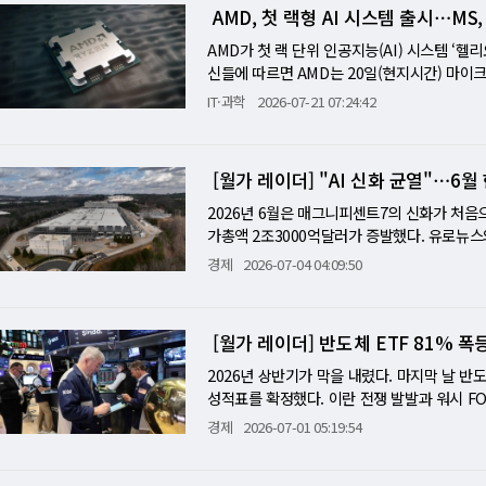
우르는 역대 최대·최상급 공급망을 완성했다고 
AMD, 첫 랙형 AI 시스템 출시⋯MS
한 성능 검사 결과 베라 루빈은 전작인 그레이
씨 45도 액체 냉각 유입 설계 등을 통해 ㎿당
AMD가 첫 랙 단위 인공지능(AI) 시스템 ‘
측면에서는 이전 세대 대비 용량이 두 배로 늘어
신들에 따르면 AMD는 20일(현지시간) 마이
시스템을 결합해 거대한 AI 공장을 단일 시스
한다고 밝혔다. MS와 메타 뿐만 아니라 오픈
IT·과학
2026-07-21 07:24:42
아 본사에서 진행한 브리핑에서 "우리는 본격
의 그래픽처리장치(GPU)와 중앙처리장치(CP
고 있다"고 말했다고 블룸버그 통신이 전했다.
의 그레이스 블랙웰과 베라 루빈에 대응하는 제
의 경쟁이 치열해졌기 때문으로 풀이된다. AMD
왔으나 하반기부터는 이를 거대한 랙 형태로 묶
[월가 레이더] "AI 신화 균열"⋯6월
공급한다고 최근 밝혔다. 엔비디아의 주요 고객사
MD는 메타·오픈AI·오라클 등에 이어 주요 클
발을 검토한다는 소식도 전해지고 있다. 그런가
과 애저 AI 서비스에 활용할 계획이다. 구체
2026년 6월은 매그니피센트7의 신화가 처음
브리핑에서 엔비디아는 '베라' CPU로 코딩 언
D GPU 1기가와트를 배치할 예정이다. 주요
가총액 2조3000억달러가 증발했다. 유로뉴
다만 AMD는 곧 투린의 차세대 제품인 '베니스
시장의 95%를 장악하고 있는 것으로 알려진
이 아니라 AI 시대의 구조적 전환에서 비롯됐다
경제
2026-07-04 04:09:50
는 랙 아키텍처 '카이버 NVL144'의 출시가
은 헬리오스의 가격이 500만∼550만 달러(약
를 냈다. 아마존은 12%, 메타는 11%, 알파
은 이를 부인했다.
것으로 추산했다고 미 경제방송 CNBC가 전했
S ETF는 5월 말 고점 대비 13% 하락했고, 
토큰당 비용이 낮기 때문으로 추정된다. AMD
했다. 매그7 바깥에서는 오라클이 AI 지출 급증
[월가 레이더] 반도체 ETF 81% 
최고의 총소유비용(TCO)과 토큰당 최저 비
를 냈고, 래리 엘리슨의 개인 자산도 1000
달성하고 있다고 평가받고 있다"고 말했다. 대니
준다. 지난주 5거래일 동안 개인투자자의 매그7
2026년 상반기가 막을 내렸다. 마지막 날 반
를 20∼25%로 끌어올릴 수 있는 시나리오가
20%를 넘었고 2025년 내내 15% 이상이
성적표를 확정했다. 이란 전쟁 발발과 워시 FO
체 종목으로 이동하고 있다"고 짚었다. 연초 대
어닝 서프라이즈가 버팀목이 됐다. 6월 30일(현
경제
2026-07-01 05:19:54
0 493개 종목은 13.7% 올랐다. 배경에는 
는 136포인트(0.3%) 각각 올랐다. AMD와
가 7000억 달러를 넘어설 것으로 예상되는데,
스크가 11% 오르며 반도체 ETF가 3% 반등했
30%포인트 더 올라간 셈이다. 뱅크오브아메리