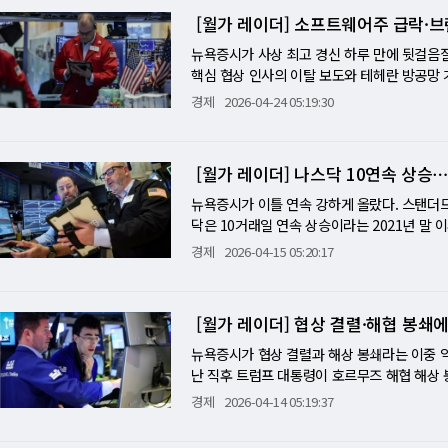
지갑 압박이 공존하는 구도 속에서 애플의 서비스
국의 봉쇄 해제를 요구했다는 소식은 계속 협
12만 5000명 중 7%가 대상이다. 최대 875
터지든 충격이 클 수 있다. 크라우드스트라이
단적 사이클을 반복해왔다. 호황기에는 공급 
넘게 확대했다는 점은 시장의 주목을 받았다.
[월가 레이더] 소프트웨어주 급락·브
시간 업데이트에 계속 반응할 것이다. 애플 
경유 가격 급등으로 돼지 운송 비용이 치솟아 
만 4000명을 넘었다. 지금 속도라면 연말까지 
어적 AI 수혜주로서의 지위를 확인해주는지가
국 공급 과잉이 발생한다. 이후 가격 붕괴와 재
고 있다는 의미이기 때문이다. 다만 모든 종
목할 점은 아이폰 매출이 3분기 중 두 번째로
2% 폭락했다. 반면 센텐은 어닝 서프라이즈에 
다. 2020년 이후 누적 감원 규모는 약 90만
뉴욕증시가 사상 최고 경신 하루 만에 뒷걸음
반등의 빌미가 될 수 있고, 시장 기대에 못 미
델피아반도체지수(SOX)는 약 50% 폭락했다.
오히려 증가했다. 시장에서는 국민연금이 일부
시장이 이미 아이폰 부진을 알면서도 매수했다
다. 4월 한 달 11% 올랐던 소형주의 차익 실
지금 테크 산업이 직면한 역설의 본질이다. '
핵심 협상 인사의 이탈 보도와 테헤란 방공망 
는 역사적 기록을 향해 달려가던 S&P500이 
래"라고 믿었지만, 금리 상승과 투자 위축이
의 핵심은 여전히 AI다. 최대 보유 종목은 
이것은 애플이 더 이상 '아이폰 교체 사이클 기
가능한가 WSJ 칼럼니스트 댄 갤러거는 "오픈
택한 방식 때문이다. 기술 업계에서는 통보와 
앤드푸어스(S&P)500은 0.41% 내린 7108.
역시 하이퍼스케일러들의 자본지출 지속 여부다
경제
2026-04-24 05:19:30
이번 투자 흐름이 국민연금의 운용 전략 변화
쿡의 후임으로 내정된 존 터너스 체제에서 AI
정했다. 오픈AI는 매년 수천억 달러의 AI 
5월 20일로 예고하면서 직원들에게 거의 한 달
트(0.36%) 내린 4만9310.32에 장을 닫
경우 반도체 랠리는 급격히 식을 가능성이 있다.
지가 강했다면, 최근에는 AI와 방산, 디지털 
피릿 항공의 사실상 청산은 항공 업계 재편을 
하나가 오라클·코어위브·소프트뱅크·엔비디아까지
른 방법이 없었기 때문이다. 문제는 그 한 달이
치운 뒤 하락 반전했다. 소프트웨어주의 동반 
거대한 질문 위에 서 있다. AI가 만들어내는
민연금은 이번 이란 전쟁 국면에서 '공포에 
자동차 관세 25%로의 상향은 독일·프랑스 자
서사에 의존하고 있는지를 보여준다. 동시에 M
간을 "28일의 지옥(28 days of hell)
지만 연간 가이던스를 유지하는 데 그쳐 8% 
미래를 너무 앞서 반영한 것인가 하는 점이다.
평가를 받고 있다.
와 맞물려 미·영 무역 협력이 진전되는 동안 미
[월가 레이더] 나스닥 10연속 상승⋯S
그러나 이 보도의 맥락을 짚을 필요가 있다. 4월 
태로 만든다"고 잘라 말했다. "최고 성과자들
히며 18% 폭락했다. 이 두 종목의 충격이 소
수익을 거뒀다고 밝히며 10% 급등했지만 여전
은 이미 상당히 낙관적인 어닝을 선반영하고 있
다. 누구나 '이게 나일 수 있다'고 생각할 것"
6% 하락했고 소프트웨어 ETF(IGV)는 6%
뉴욕증시가 이틀 연속 강하게 올랐다. 스탠더드
다.
를 내면, 오늘 하락은 예고편에 불과하다. 반
히 일해 살아남으려 하거나(Hustle), 아니면
장 갈리바프가 미국과의 협상팀에서 이탈했다고
닥은 10거래일 연속 상승이라는 2021년 말 
회사에서 나온다면 반도체·AI 업종은 빠르게 
글 HR 수장의 조언 전 구글 인사 총괄이자 
했다. 브렌트유는 3.5% 오른 배럴당 105달러
면서 물가 우려가 한층 완화된 것이 상승의 동력이
경제
2026-04-15 05:20:17
제 UAE의 OPEC 탈퇴는 이번 전쟁이 중동
원에서는 대상이 이미 정해진 경우가 대부분이다
쳤다. 이로써 브렌트는 4일 연속 상승하며 지
38에 마감해 52주 최고치까지 0.2%포인트 거
에 따르면 UAE는 OPEC 3위 산유국이다. 
금 당장 네트워킹과 다음 포지션 탐색을 시작하
선박에 대해 즉각 격침을 명령했다. 어닝은 엇
6%) 올랐다. 나스닥은 이번 10거래일 연속 
에 속도를 더하는 방향으로 작용할 경우, 중장
직인 것이 한발 앞서 나갈 기회가 된다." 관
19% 폭등했다. 아메리칸항공도 1분기 어닝 
백악관 관계자가 미·이란 2차 협상이 논의 중
성 확대 요인이다. 스미스필드 푸드가 경유 급
[월가 레이더] 협상 결렬·해협 봉쇄에
바쁠 것이다." 그렇다고 마냥 손을 놓아서는 안
해 직원의 10%인 약 8000명을 5월 20일
렸다. WTI는 7.90% 급락한 배럴당 91.28
소비재·식품 공급망으로 전이되는 어닝 시즌 
히 해내는 모습이 상사의 추천서로 이어질 수 
조사에서 응답자들은 호르무즈 해협이 수개월간
4.79달러에 마쳤다. 3월 PPI도 시장 예상
뉴욕증시가 협상 결렬과 해상 봉쇄라는 이중 
구독자 성장 둔화라는 소비자 지갑 압박의 또 
전 야후·사우스웨스트항공 인사 임원 리비 사틴
"전쟁이 우리 매출을 눌렀다" 서비스나우의 1
다는 안도감을 줬다. 기술주가 이틀 연속 상승
난 직후 트럼프 대통령이 호르무즈 해협 해상 
로 상승하며 소프트웨어·중소기업 대출 위험이 
다"고 경고했다. 전 메타 HR 매니저이자 현재
이 "중동 전쟁이 구독 매출 성장을 직접 제약
와 팔란티어도 상승세를 이어갔다. 씨티그룹은 
다"는 트럼프 발언에 낙폭을 전부 만회했다. 13
경제
2026-04-14 05:19:37
람들은 가장 황당한 프로젝트와 아이디어를 들고
째, 기업들이 IT 지출을 에너지 비용 상승과 
대 최고가를 경신하는 등 금융주도 강세였다. 
다. 나스닥은 1.20%, 다우지수는 302포인트(
과잉 충성을 만들어 낸다는 것이다. 그 역시 2
타나지 않았지만 소프트웨어·기업 IT 서비스 
실적에 5% 이상 하락했고, JP모건은 이익이
했고, 스탠더드앤드푸어스(S&P)500과 나스닥