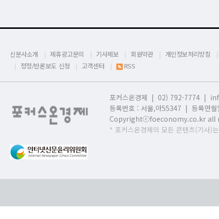
신문사소개
제휴광고문의
기사제보
회원약관
개인정보처리방침
정정/반론보도 신청
고객센터
RSS
포커스온경제 | 02) 792-7774 |
in
등록번호 : 서울,
아55347 | 등록연월일
Copyrightⓒfoeconomy.co.kr all r
* 포커스온경제의 모든 콘텐츠(기사)는