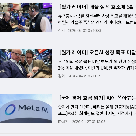
무즈 카드가 시장의 탄력성을 시험하는 가장 강
컴버블처럼 과열된 거품의 정점인지다. 시장 
등했다. 알파벳은 3월 말 대비 34.7% 상승했고,
대비 상승을 예상하는 쪽이 우세하다. 그러나
기가 될 수 있다. 반대로 근원 물가까지 가속한
[월가 레이더] 애플 실적 호조에 S&
베이지북이 확인한 소비 이분화 이날 시장을 움
들은 후자의 가능성 역시 결코 무시하지 않고 있
다. 국민연금은 인텔, 브로드컴, 오라클, 로켓
30%, 버진갤럭틱 27%)는 사실은 주가 상승
(목) 0.25%p 인상도 주목해야 한다. 이번 
예상치를 크게 웃돌았고, ISM 서비스업 지수
엔비디아(NVIDIA)가 있다. 엔비디아는 이제 
노스롭 그루만(Northrop Grumman), 
뉴욕증시가 5월 첫날부터 사상 최고를 재경신했
O 기업의 25%가 3년 내 가치의 절반을 잃는
실한 증거가 없는 상황에서 이번 인상은 주로
면에서 금리 인하가 쉽지 않다는 시장의 재인식
픈AI·메타·구글·마이크로소프트·아마존 등 글
공포 속 '역발상 투자' 통했다 국민연금이 올
하면서 기술주 중심의 강세가 이어졌다. 트럼
크·AI 컴퓨팅 세 사업의 수익화 속도를 얼마나
스케방크는 3분기에 추가 0.25%p 인상 후 
것이 성장주 밸류에이션에는 압박으로 작용하는 
폭발 상태다. 하지만 최근 시장 흐름은 엔비디
인되면서 시장의 관심이 쏠리고 있다. 이란 전
지했다. 1일(현지시간) S&P500은 0.50%,
경제
2026-05-02 05:10:33
축 사이클에 다시 진입하는 가운데, 유일하게 세
나리오로 반영하고 있다. 이날 공개된 연준(Fed
(Micron Technology)다. 마이크론은
수했고, 이후 AI 랠리와 함께 상당한 평가차
애플은 회계연도 2분기(1~3월) 매출과 이익이
다. 이란 전쟁 3개월이 만든 새로운 글로벌 금
연준의 12개 지역 연방은행이 작성하는 이 경
전망까지 나오고 있다. 샌디스크 급등 역시 같
제출한 보고서에 따르면 3월 말 기준 미국 주
이 3분기 중 2번째로 예상을 밑돌았지만, 서
수요의 다음 검증 반도체 업종의 조정이 소프
고소득층에 심하게 편중돼 있다는 점을 강조했다
워크칩까지 수요를 동시에 끌어올리고 있다. 시
감소했지만, 실제로는 보유주식 수가 늘었다는
이 파키스탄 중재자를 통해 미국에 새로운 협상 
오라클(10일)은 5년 3000억 달러 규모의 
은 "지출하기 전에 돈 한 푼 한 푼에서 더 많
[월가 레이더] 오픈AI 성장 목표 미
랠리가 과거와 다른 이유는 빅테크 기업들의 
로 해석된다. 특히 눈길을 끄는 부분은 '매그니
브렌트유는 2% 하락한 108달러 위에서 마쳤
이 실제 숫자로 확인되는지가 핵심이다. 어도비
도'로 가격 상승이 보고됐고, 노동 시장은 대
파벳·메타·오라클·코어위브 등 6대 하이퍼스케
프트, 아마존, 메타, 테슬라 등 미국 AI 핵
에 만족하지 못한다"고 밝히면서 유가는 장중 
오픈AI의 성장 목표 미달 보도가 AI 관련주 
플레이크가 2분기 가이던스 서프라이즈로 37
다양한 방식으로 적응하고 있는 가운데, 페프시코가
는 자금이 단 6개 기업의 AI 인프라 투자에 들
스라엘의 대이란 공습 이후 중동 지정학 리스
장의 충격은 더 심각했다. 미국 전국 휘발유 평
2% 이상 내렸다. 이란과 UAE발 악재가 겹쳐
반도체 조정 속에서도 소프트웨어는 AI 랠리의 
트하고, 아직 인기를 끌고 있는 팝피 음료를 1
모다. 원화로 약 7500조원에 달한다. 이는 
들 사이에서는 "AI 버블이 끝나는 것 아니냐
가격도 10센트 올라 3.60달러에 달했다. W
마존·메타의 실적이 이 불안을 가를 분기점이다. 
수출입도 주목할 가치가 있다. ING 예상 수
경제
2026-04-29 05:11:29
의 분석도 불편한 진실을 드러냈다. 2027년
시대의 '석유'가 된 반도체 현재 반도체는 A
한 것으로 보인다. 결과적으로 이 전략은 단기
미국 전국 평균 휘발유 가격은 20% 급등했다
0% 하락했다. 다우지수는 31포인트(0.06%
를 확인한다. 대만 수출(9일)은 ING 예상 +
7%는 지연 중이라는 것이다. AI 인프라 투자
이 패권을 가져갔듯, 이제는 AI 연산 능력을
위험자산 선호 심리가 살아났고, AI 반도체 
반등했다. 오라클과 코어위브는 각각 6% 이상
SJ 보도가 장을 지배했다. 오픈AI가 최근 내
한국은행 총재 연설(11일)은 한국이 미국·E
수요 충족의 최대 병목으로 부상할 수 있다는 
도체 기업들의 밸류에이션 급등을 "정당화할 수 
었다. 알파벳 주가는 3월 말 대비 34% 넘게
겠다고 발표해 다우지수 하락을 이끌었다. 스
이 충분히 빠르지 않으면 미래 컴퓨팅 계약 결
는 이미 인상 시점 전망을 7월로 앞당겼다. 이
이날 AI 관련주의 동반 하락은 펀더멘털 악화가
들의 올해 1분기 순이익 증가율은 84%에 달
[국제 경제 흐름 읽기] AI에 쏟아붓는
소프트 역시 강한 반등 흐름을 나타냈다. 시장
접어들어 주가가 62% 폭락했다. [미니해설]
축소나 샘 올트먼 CEO와의 마찰을 부인했다. 
각 -3%, IBM -7%. 어느 하나 AI 수요
리다. 문제는 시장이 지나치게 소수 종목에 의
장성을 보고 투자 비중을 늘린 것으로 해석한다
설적인 장면이 펼쳐졌다. 이란의 협상 제안 소
3%, 오라클 3% 각각 내렸다. 오픈AI와 5년
숫자가 먼저 말한다. 메타는 올해 인공지능(AI
전반이 할인율 압박에 노출된 결과다. 이것이 바
나오고 있다. 이는 시장 구조 자체가 매우 취
오라클, 텍사스인스트루먼트, 램리서치 등 반도
상승폭을 기록했다. 이 괴리가 말해주는 것은 
채택이 가속하고 있어 흥분된다"고 방어했다. 
프트(MS)는 회계연도 절반이 지난 시점에서 이
가격에 담으려면 낮은 할인율이 필요한데, 이란
운데 하나라도 실적 기대치를 충족하지 못할 경
급망 전반에 투자 범위를 넓힌 셈이다. 우주기
영한다. 정제 시설 복구, 물류 정상화, 재고
신중한 차익 실현"이라고 진단했다. UAE가 석
MS·아마존 빅4가 올해 AI에 집행할 자본 지
후 발표되는 브로드컴과 크라우드스트라이크의 
IT·과학
2026-04-27 05:15:08
고 그래서 경고도 점점 커지고 있다. 마이클 버
미래 성장 산업과 플랫폼 금융 시장 확대 가능
격은 여전히 4달러 이상에 머물 수 있다. 머
산유국인 UAE의 이탈은 이미 내분으로 흔들리
고 있다. 메타는 4월 24일 전체 인력의 10%,
조달러를 돌파했고 연초 대비 40% 올랐으며 1
년 글로벌 금융위기를 예측해 영화 '빅쇼트'의
미심장하다. 국민연금은 보잉과 록히드마틴, R
않을 것이지만 생산성 향상 스토리는 유효하다"
100달러를 넘어섰고, 북해산 브렌트유도 2%
포지션도 채우지 않겠다고 했다. 같은 날 MS
변동을 이미 가격에 반영하고 있다. 지난 2년
다. 시장 참여자들이 "AI는 무조건 성장한다"
와 글로벌 군비 경쟁 심화를 고려한 전략적 투