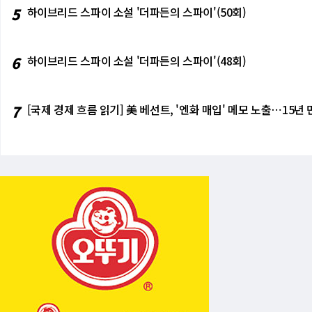
준"이라고 설명했다. 지상의 100메가와트(MW
사우디 리야드 주요 업무지구 건물 관리자들은 
대기업과 국내 테크 기업들도 AI 도입 확대 속에
5
하이브리드 스파이 소설 '더파든의 스파이'(50회)
설이 필요하다. 그는 "기술적으로 불가능한 것
체이스, 델 등 글로벌 기업 사무실이 밀집해 
급등'이라는 글로벌 패턴이 국내에서도 진행되고 
각 문제다. 우주는 차갑지만 진공 상태다. 공기
쟁 리스크가 이미 기업 운영 방식과 보안 체계
를 서둘러야 한다. 둘째, 국내 스타트업 생태계의 
직 NASA 관리 출신으로 현재 하버드대 벨퍼
이 이제는 공급망과 유가뿐 아니라 데이터센터,
로벌 벤처 캐피털의 새 기준이 되고 있다. 한국
6
하이브리드 스파이 소설 '더파든의 스파이'(48회)
외부로 방출해야 한다"고 강조했다. 해법은 
선 것이다. 두바이 사례도 이런 불확실성을 
의 핵심 조건이 될 것이다. 셋째, 노동법·고용
더해 또 다른 거대 구조물을 요구한다. 리드는
클 데이터센터도 타격했다고 주장했지만, 두바
합하는 흐름이 확산될 수 있다. 한국 역시 A
수만 개의 위성군이 불가피하다"고 밝혔다. 위
나다. 이란이 이제 공격의 효과만큼이나 '어
자 간 분쟁의 새로운 전선이 열릴 수 있다. [
빛의 속도로도 발생하는 위성 간 레이턴시(지연
실제 타격 여부와 별개로, 데이터센터와 클라
7
[국제 경제 흐름 읽기] 美 베선트, '엔화 매입' 메모 노출⋯15년
만 명을 해고하는 역설이 2026년 빅테크의 민
성을 궤도에 올리는 데는 킬로그램(kg)당 약 1
것만으로도 상당한 압박 효과를 낼 수 있다. 
재정상화', '월가 압박 속 AI 워싱'이라는 
야 우주 데이터센터가 경제성을 가진다고 본다. 
확전 위험을 한층 키우고 있다. 트럼프 대통령
이 꼼짝 못하는 불안 속에서, AI는 그들의 
100만 위성 계획을 직접 언급하며 "아직 10
심 인프라를 다음 공격 대상으로 공개 거론했다
다. '28일의 지옥'이라는 말이 상징하듯, 살
있다(pretty far)"고 일축했다. 그는 또
로 공격 수위를 높일 수 있음을 시사한다. 전날
의학 대신 테크를 택했던 '꿈의 직장' 시대가 
어본 적이 없다"고도 덧붙였다. 머스크는 개발
이어, 하루 만에 교량과 발전소를 구체적 표적
신의 자리가 곧 없어질 수도 있고, 설령 남더라
스타십은 아직 완전한 상업 운용 단계에 들어
시설을 겨냥하는 양상이 맞물리면 전쟁은 군사
것이라고 생각하지 않는다면 우리에게 투자하지
번 사태는 현대전에서 '민간'과 '군사', '물
업자들이 서버를 교체하고 칩을 업그레이드하며 
신시설 피격은 단발적 사건일 수 있지만, 그 
라울 마티넥 CEO는 NPR에 "매일 벤더들
서비스, 금융 연결망이 모두 전장의 일부가 될
할 산이 너무 많다. 데이터센터 업계에서 밤잠
해협만의 문제가 아니다. 서버와 통신망, 그리
시 NPR에 머스크의 2~3년 타임라인이 "낙
지상 거품부터 우주 데이터센터 경쟁은 더 큰 
0년까지 5조 달러 이상의 설비 투자가 필요하다
혔다. 2025년 한 해 알파벳·아마존·오라클·메