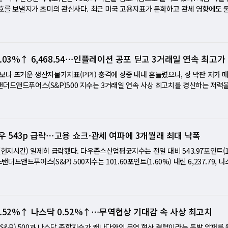
 글로벌 전략가는 "미국 기업의 3분기 실적은 예상보다 양호하지만 경영진의 향
맞물리며 지수 상승이 제동이 걸렸다. 다우존스 산업평균지수는 전 거래일 대비 34
신호를 보낼지가 초미의 관심사다. 최근 미국 고용지표가 둔화하고 관세 영향에도 
"넷플릭스와 텍사스인스트루먼츠의 부정적 실적이 투자심리를 냉각시켰다"고 평가
47, 스탠더드앤드푸어스(S&P)500 지수는 27.59포인트(0.43%) 내린 6,439.32,
 시장은 다음 달 0.25%포인트 금리 인하 가능성을 93% 이상 가격에 반영하고 
았음에도 불구하고, '향후 수익 전망'에 대한 자신감 부족이 투자 심리를 흔들고 
진 21,449.29에 거래를 마쳤다. 변동성을 가늠하는 시카고옵션거래소(CBOE) 변
하를 촉구한 가운데, 일각에서는 0.50%포인트 인하 가능성까지 거론된다. 이
 전반 하락 텍사스인스트루먼츠는 부진한 실적 전망으로 5.6% 급락했고, 온세미
7로 마감했다. 엔비디아 강세와 인텔 약세 엔비디아는 1% 이상 상승하며 장중 나스닥
일까지 열리며, 올해의 주제는 '전환기의 노동시장'이다. 파월 의장의 발언은 다음
(-2%) 등 반도체 전반이 일제히 약세를 보였다. 넷플릭스는 브라질 세무당국과의 분
루이 나벨리어 나벨리어앤어소시에이츠 최고투자책임자(CIO)는 "AI 서사는 여
 결정을 가늠할 핵심 변수가 될 전망이다. 이와 함께 8월 제조업·서비스업 구매
 0.03%↑ 6,468.54⋯인플레이션 공포 딛고 3거래일 연속 최고가
인튜이티브서지컬은 견조한 실적과 매출로 14% 급등하며 유일한 상승 종목으로 부
아 실적 발표가 시장의 방향성을 결정할 것"이라고 평가했다. 그는 "예상보다 강
 등 미국의 주요 경제지표와 캐나다·영국의 물가, 일본·뉴질랜드·인도네시아의 금리 
표된 테슬라의 실적으로 향했다. 테슬라의 3분기 매출은 281억달러로 시장 전망(2
경신할 것"이라고 강조했다. 반면 인텔은 정부의 지분 10% 확보 소식에도 불구하
 있다. 트럼프 대통령과 블라디미르 푸틴 러시아 대통령의 알래스카 회담 결과 또
보다 뜨거운 생산자물가지표(PPI) 충격에 장중 내내 흔들렸으나, 장 막판 저가 
당순이익(EPS)은 0.50달러로 예상치(0.54달러)에 못 미쳤다. 시장은 로보택시
관 국가경제위원회(NEC) 국장은 CNBC와의 인터뷰에서 "추가 거래가 반도체뿐
니해설] 9월 인하 93% 선반영했지만…파월의 '강경 발언' 경계하는 월가 다음 주
더드앤드푸어스(S&P)500 지수는 3거래일 연속 사상 최고치를 경신하는 저력을
진의 언급을 주시했다. "정책 리스크의 귀환"…VIX 반등, 불안한 랠리 지속 공포지
고 말했고, 도널드 트럼프 대통령 역시 "이런 거래는 하루 종일 할 수 있다"고 언
시장이 주목하는 최대 이벤트다. 최근 발표된 미국 경제 지표들은 9월 금리 인
.96포인트(0.03%) 오른 6,468.54로 마감했다. 다우존스 산업평균지수는 11.01
감했다. 에너지(+1.32%)와 필수소비재(+0.64%)는 방어적 매수세로 상승했으나 산업
의 제롬 파월 의장이 잭슨홀 연설에서 9월 금리 인하 가능성을 시사하며 증시는 
가 경로의 불확실성을 드러내고 있다. 기대와 다른 신호 나올 경우 주식·채권 되
술주 중심의 나스닥 지수는 2.47포인트(0.01%) 하락한 21,710.67에 거래를 마쳤다
비스(-0.88%) 업종은 약세였다. 월가에서는 이번 하락을 '정책 리스크의 귀환'으로 본
단기 차익 실현이 겹치며 숨 고르기에 들어갔다. CFRA리서치의 샘 스토발 수석
가는 "올해의 중요한 분기점이 될 수 있다"며 "시장이 다시 '비둘기파 파월'을 기
다. 7월 PPI는 전월 대비 0.9% 올라 시장 예상치(0.2%)를 크게 웃돌며 3년 만
크가 시장을 더 크게 흔든다"며 "기업 실적이 호조를 보여도 정책 불확실성이 해
매도 청산 때문이었다"며 "9월 연방공개시장위원회(FOMC)까지 시장은 제한적인
 되겠느냐"고 경고했다. 시장은 이미 9월 인하 가능성을 93.5%로 가격에 반영
재개 우려가 번지며 3대 지수는 장중 한때 0.4% 이상 하락하고 다우 지수는 20
고 말했다. 이번 주 남은 변수는 테슬라를 시작으로 이어질 '매그니피센트7'의 
다우 543p 급락⋯고용 쇼크·관세 여파에 3개월래 최대 낙폭
ME 페드워치에 따르면 9월 기준금리 인하 가능성은 84%로 유지되고 있다. UBS
면 주식과 채권 모두 조정 압력이 커질 수 있다. 주택건설주 랠리…'연준 인하' 
들은 연준이 9월 금리 인하 기조를 바꾸지 않을 것이라는 기대감에 베팅하며 낙
언과 정책 환경의 방향성에 주목하고 있다. 월가는 이제 기업보다 정책, 실적보다
쳐 총 1%포인트 금리 인하가 단행될 것"이라며 "지금이 현금을 주식으로 전환할
앤드루 슬림먼은 최근 주택건설주의 강세에 주목한다. 풀티그룹, 레너, 디알 호턴
션 경고등에도 S&P 최고가…연준 믿는 시장의 '위험한 낙관론' '악재를 먹고 자란
(현지시간) 일제히 급락했다. 다우존스산업평균지수는 전일 대비 543.97포인트(1
고 보고 있다.
, 헬스케어, 유틸리티, 금융 섹터를 유망 업종으로 꼽았다. 강세장 기조는 유효 전
% 상승했다. 그는 "주택건설주의 랠리가 강해질수록 시장이 연준의 금리 인하를 
번 증명됐다. 14일(현지시간) 뉴욕증시는 3년 만에 최고치로 치솟은 생산자물가
스탠더드앤드푸어스(S&P) 500지수는 101.60포인트(1.60%) 내린 6,237.79,
이어지고 있다고 진단했다. 제레미 시겔 와튼스쿨 명예교수 겸 위즈덤트리 수석 
가 나올 경우 조정에 더 취약해질 수 있다"고 분석했다. 지나친 부양 의지는 '경기
 기어이 사상 최고치를 갈아치웠다. 시장의 굳건한 '금리 인하' 기대감이 인플레이션
락한 20,649.67로 거래를 마쳤다. 7월 비농업부문 고용은 7만3000명 증가에 그쳤다
 6개월 동안 5~10%의 추가 상승이 가능하다"며 "이 강세장은 여전히 유효하다"
아슈윈 알랑카르는 파월 의장이 지나친 경기 부양 의지를 내비칠 경우, 오히려 시
 속내와 시장의 기대 사이 간극이 커지면서, 아슬아슬한 줄타기가 시작됐다는 분
 수치다. 여기에 6월 고용은 14만7000명에서 1만4000 명으로, 5월 수치는 12
 국채금리보다 100bp(1%포인트) 낮아져야 한다"며 "그 방향으로 움직이고 있어
일 위험이 있다고 지적했다. 그는 "경제가 과열도, 침체 위험도 아닌 '골디락스'
출렁인 시장 이날 시장을 흔든 것은 7월 생산자물가지수(PPI)였다. 전월 대비 0.9% 
폭 하향 조정됐다. 부진한 고용 지표와 함께 도널드 트럼프 대통령이 발표한 관세 
다. UBS 역시 "경기선행지수(CLI)는 둔화와 확장을 오가고 있지만, S&P500 
조했다. 맥쿼리그룹의 티에리 위즈먼 역시 "수요일까지는 '메가 인하' 논의도 있었
 뛰어넘는 '어닝 쇼크'급 수치였다. 소비자물가(CPI)의 선행지표 격인 PPI의 급등
 캐나다산 제품에 대해 기존 25%에서 35%로 관세를 인상하는 등 주요 교역국
"며 "'골디락스' 시나리오 확률이 32%로 높아지고 있다"고 분석했다. 업종·종목
0 0.52%↑ 나스닥 0.52%↑⋯무역협상 기대감 속 사상 최고치
현실적"이라고 평가해 시장의 과도한 기대를 경계했다. 사상 최고치 증시·최저 
다. 실제로 다우 지수는 장중 200포인트 넘게 급락하며 시장의 불안감을 고스란
회수입 품목에는 최대 40%의 추가 관세가 적용된다. 기술주 중심의 매도세도 지
0.26%)와 통신서비스(0.44%)가 상승했지만, 필수소비재(-1.62%), 헬스케어
1일 발표)과 8월 제조업·서비스업 PMI(22일)는 관세가 생산과 물가에 미친 최신
론 굳건한 자신감 하지만 시장은 이내 냉정을 되찾았다. 일부 트레이더들은 이번 
우려로 8% 넘게 급락했고, 애플은 관세 부담 우려 속에 2.5% 하락했다. 연준의
P) 500과 나스닥 종합지수가 캐나다와의 무역 협상 결렬이라는 돌발 악재를 뚫