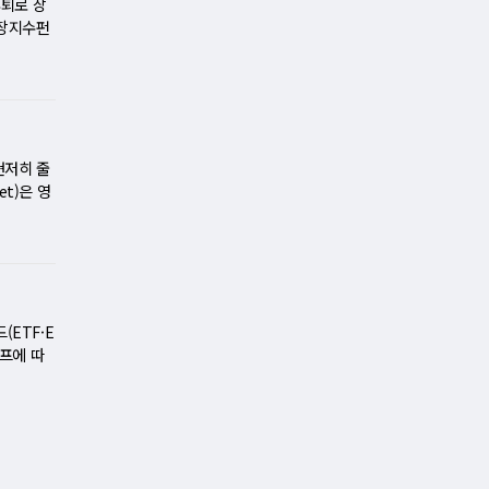
진행했으나
후퇴로 장
율 상승과
후 '던전
상장지수펀
큰 시장에
호를 획
 급등한 4
단기적 변
양이와 스
래위원회
과 일자리
운 조작법
 제공업체
 킹 오브
. 이 자
를 시작했
지도 모
께 '호시
 관심과
현저히 줄
총거래규모
t)은 영
용하는
 협력해,
다. 이날
A1 제트
리(BTC
 지속 가
RRR),
직 상업적으
의 상업용
시작되는
ETF·E
리 회사로
래프에 따
물을 슬러
공인 참여
생산 과정
으로, 관
주장한다.
ETF)
낮은 수치
해 발표됐
딧불이 그
제공하며,
할 수 있