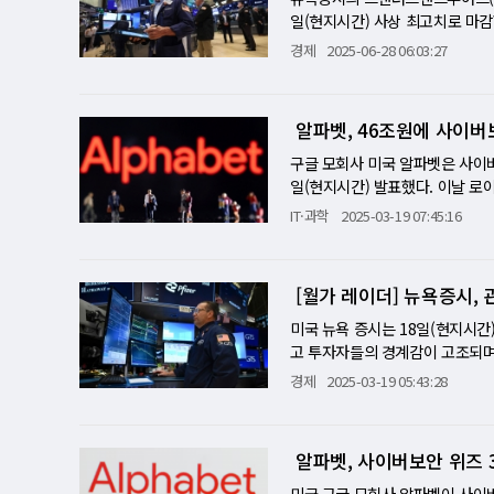
4%), 유틸리티(-1.16%) 등 대
보여줄 지표다. HSBC는 "상응 
이 변동성이 큰 항공료와 '포트폴
하 기대가 확대됐지만, 급속히 악
일(현지시간) 사상 최고치로 마감했다.
다. 기술주는 엔비디아의 상승에도 
가 될 것"이라고 전망했다. 이 
했다. 호라이즌 인베스트먼츠의 최
트럼프 관세가 시장 불확실성 키웠
73.46에 거래를 마쳤다. 다우존스
경제
2025-06-28 06:03:27
어갔지만, 중국산 가구에 부과된 관세
가 많다. 특히 일본은 2% 목표
인하 사이클의 시작을 막을 정도
며, 6월과 5월 수치도 각각 1만
이다. 미-중 간 기술·방위 산업
반면 미국 내 제조 비중이 높은 
금융시장은 파월 의장의 메시지를
는지 판단하려면 몇 차례 더 지표
개월 전부터 시작됐다는 점을 뒷
제도(연준·Fed)의 금리 인하 
디아 실적과 9월 FOMC 회의를
P)500과 나스닥 지수는 사상 최
못할 것이라는 시장의 자신감이 엿
할 수 없는 결과"라며 "노동시장
상승 폭이 일부 축소되기도 했으나 
정적으로 관리하면서 성장 모멘텀을
은 예상 밖 신호에 더욱 취약할 
알파벳, 46조원에 사이버
히 93%에 달한다. 연준의 경고
쳐 하향 조정이 이뤄진 것은 구조
크게 웃돌았으며, 주간 기준 S&P 
변화가 향후 시장 흐름을 결정할 
큰 충격을 받을 위험도 커진다"고
쿼리 그룹의 글로벌 외환 및 금리
실화 연준은 7월 연방공개시장위원
의 두 얼굴…'희망'과 '불안'의 
구글 모회사 미국 알파벳은 사이버보
로와 경기 전망에 대한 그의 미묘한
하(hawkish cut)'가 될 
월 금리 인하 전망이 급격히 고조됐
닥이 또다시 역사의 새로운 페이지
일(현지시간) 발표했다. 이날 
통화정책의 방향을 결정할 중대한
금리를 내리긴 하되, 추가 인하
7%에서 80.9%로 뛰었다. 제
는 믿기지 않는 V자 반등이다. 
완료할 방침이라고 밝혔다. 이번
IT·과학
2025-03-19 07:45:16
역시 "9월 회의에서 0.5%p 금
다"며 인하 시기를 늦췄지만, 시
아슬아슬한 희망과 경고가 교차하
경쟁에서 우위를 점하기 위해 사
험한 줄타기' 고평가 논란도 부담
준 내 비둘기파들의 입장을 강화
리를 이끈 동력은 명확하다. 하나
공개(IPO)에 주력한다는 목표를
재 S&P500의 주가수익비율(PE
다. 무차별 관세 폭탄…정치 리
을 신속히 처리하기로 합의했다는 
소프트웨어 스타트업중 하나이며 
자들이 "연준이 금리를 인하할 것
[월가 레이더] 뉴욕증시, 
조치다. 캐나다에는 35%, 브라
고 언급한 대목은 투자심리에 불을
널리스트 길 루리아는 매수가격의
여기에 디어앤코, 태피스트리 등 
0%의 패널티성 관세가 추가 부과
예상외로 위축됐다는 소식은 경기 
는 "구글이 기업고객 확보에서 
미국 뉴욕 증시는 18일(현지시간
현재 뉴욕 증시는 '9월 금리 인
점화로 받아들였다. 트럼프는 이
해주기 때문이다. 현재 랠리는 사
일련의 서비스를 제공할 수 있어
고 투자자들의 경계감이 고조되며 
가라는 부담, 그리고 연준과의 미
까지 더해지며 위험 회피 심리가
결될 것’이라는 낙관론이라는 두 
막아왔지만 도널드 트럼프 미국대
41,581.31에 거래를 마쳤다. 스
경제
2025-03-19 05:43:28
위험한 베팅을 이어가는 중이다. 
약화됐고, 매크로 리스크는 커지
는 매우 취약하다. 도널드 트럼프
키우고 있다.
나스닥 종합지수는 304.55포인트(
분수령이 될 전망이다.
술주 중심 매도세…공포지수는 21
순간, 시장은 순식간에 얼어붙었다
멈추고 하락세로 돌아섰다. 특히 
했다. 애플 역시 낙관적인 매출 
언제든 잡을 수 있다는 생생한 증
5% 이상 급락했다. 엔비디아와 
할 것"이라고 경고한 뒤 2.5% 
알파벳, 사이버보안 위즈 
전략가는 "만약 무역 협상 진전
고 하락세를 보였다. 한편, 미국
반면 이날 실적을 발표한 레딧은 
경고했다. 그의 지적은 현재 랠리
연준의 통화 정책 성명과 경제 
미국 구글 모회사 알파벳이 사이버