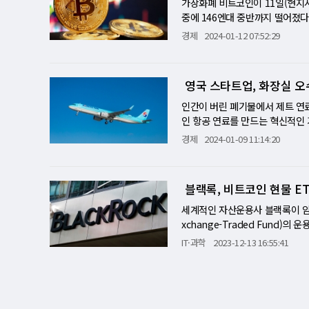
이에 앞서 넥슨은 2020년 텐센
가상화폐 비트코인이 11일(현지시
와 코스닥의 동반 상승은 탄핵 
출시를 불과 하루 앞두고 일정을 
중에 146엔대 중반까지 떨어졌
정치적 불확실성 등 리스크 요인
앤파이터 모바일'은 2022년 국
드(ETF) 거래가 개시된 이날 20
경제
2024-01-12 07:52:29
서는 방어적 포트폴리오를 구축하
득했다. 네오위즈는 지난해 5월 
만9021달러에 거래됐다. 비트코
동성을 유발할 수 있지만, 경제 
프는 네오위즈의 자회사 하이디어
(SEC)가 10일 비트코인 현물 
관련주는 지속적인 관심이 필요하
으로 대중성과 게임성을 인정받았다
CF 벤치마크의 수이 청 최고경영
영국 스타트업, 화장실 오
파이터즈 올스타는 유명 격투 게임
산클래스에 대해 견해를 가질 필
다. 역대 킹오브파이터즈 시리즈에
르지만 금융서비스업체들은 적어도
인간이 버린 폐기물에서 제트 연
의 카비'도 함께 외자판호를 받아
자금유입이 더욱 안정될 것"이라고
인 항공 연료를 만드는 혁신적인 기
가 46억달러(약 6조원)에 달
국 스타트업 반딧불이 그린퓨엘(Firef
경제
2024-01-09 11:14:20
'그레이스케일 비트코인 트러스트'
기존 항공 연료에 비해 90% 적
비트코인 현물 ETF를 상장한 자
연료는 독립 규제 기관의 테스트를
W), 인베스코 갤럭시(BTCO), 비
능한 항공 연료 개발을 계속하기 
블랙록, 비트코인 현물 E
해시덱스(DEFI) 등이다. 한편
로 이용 가능하지는 않지만, 회사
발전소를 가동하게 될 것이라고 자신
세계적인 자산운용사 블랙록이 암
연료 공급을 위한 파트너십을 이
xchange-Traded Fund
부터 폐기물을 공급받아, 정제된 
르면 블랙록은 새로운 '현물 상환
IT·과학
2023-12-13 16:55:41
지 또는 원유로 전환하고, 이 과
자로서 활동할 수 있게 되었다.
에서 발생하는 총 탄소량을 측정하여
련 규제를 피할 수 있게 하는 중
이는 국제클린운송위원회(ICCT)가
운용 모델은 지난 11월 28일 
다. 이 회사 데이터에 따르면 자
다. 이 모델이 승인될 경우, 현
린퓨엘의 방법은 단 며칠 만에 연