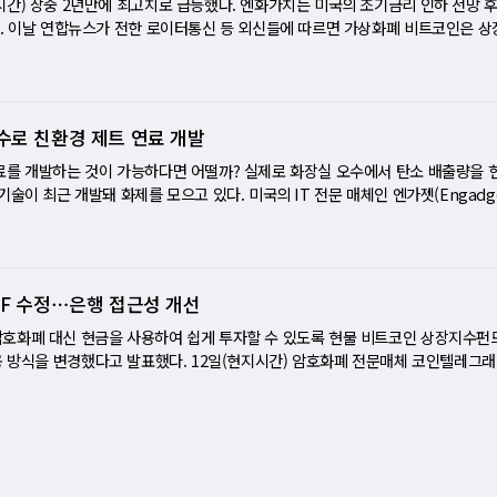
트와 함께 '던전앤파이터 모바일'을 중국 시장에 출시하기로 하고 사전 예약까지 
간) 장중 2년만에 최고치로 급등했다. 엔화가치는 미국의 조기금리 인하 전망 
정국 속에서도 시장 심리가 회복되고 있음을 보여주는 긍정적인 신호다. 하지만 환
무기한 연기했다. 당시 사전 예약에는 6000만명 이상이 몰린 것으로 전해졌다. 이
다. 이날 연합뉴스가 전한 로이터통신 등 외신들에 따르면 가상화폐 비트코인은 
이 여전히 존재하기 때문에 투자자들은 신중하게 접근해야 한다. 특히, 변동성이 
내에 먼저 출시됐다. 네오위즈의 방치형 모바일게임 '고양이와 스프'도 중국 외자판
21년 12월 이래 처음으로 4만9000달러를 돌파했다. 비트코인은 장중 일시 6.7%
고 저가 매수 기회를 탐색하는 전략이 필요하다. 전문가들은 "정치적 리스크는 
중국 킹소프트 그룹 산하 게임사 '킹소프트 시요'와 퍼블리싱 계약을 체결했다. 고
인은 결국 1.80% 오른 4만6800달러에 거래를 마쳤다. 비트코인은 미국 증권거
펀더멘털이 견고한 상황에서는 저가 매수 기회를 노릴 만하다"며 "특히 조선업종
가 개발한 힐링 모바일 방치형 게임이다. 아기자기한 만화풍의 일러스트와 손쉬
ETF 11개 상품을 승인하면서 상승세에 탄력이 붙고 있다. 암호화폐 벤치마크 지수
다"고 조언했다.
. 넷마블의 '킹 오브 파이터즈 올스타'도 이번에 판호를 받은 것으로 전해졌다.
자(CEO)는 "비트코인 현물ETF 승인으로 금융서비스업체들은 큰 전기를 맞게 됐다
수로 친환경 제트 연료 개발
 '킹오브파이터즈' IP를 기반으로 한 액션 RPG로 국내에서는 2019년 서비스
요가 제기되고 있기 때문"이라고 지적했다. 그는 "아직 고객들에게 추천하지 않을
 등장한 캐릭터들이 등장하는 점이 특징이다. 일본 닌텐도는 '태극의 달인'과 함
 자신만의 견해를 가질 필요성에 직면하고 있다. 때문에 이 자산클래스에 대한
료를 개발하는 것이 가능하다면 어떨까? 실제로 화장실 오수에서 탄소 배출량을 
 중국 텐센트를 통해 사용자들에게 제공한다.
 덧붙였다. 로이터 통신은 시장정보업체 LSEG를 인용해 이날 11개 ETF의 
술이 최근 개발돼 화제를 모으고 있다. 미국의 IT 전문 매체인 엔가젯(Engadge
했다고 보도했다. 이날 뉴욕증시에서는 자산운용사 그레이스케일 인베스트먼트가 운
ly Green Fuels)이 크랜필드대학교(Cranfield University)의 전문가들과
(종목코드 GBTC)를 비롯해 총 11개 비트코인 현물 ETF가 동시 상장돼 거래됐
은 탄소 배출량을 가진 연료를 개발했다고 보도했다. 반딧불이 그린퓨엘이 개발한 
산운용사는 그레이스케일 외 블랙록(IBIT), 아크인베스트먼트(ARKB), 위즈덤트
 통해 제품이 표준과 유사한 성능을 보이는 것으로 확인됐다. 이 회사는 2021년
트와이즈(BITB), 반에크(HODL), 프랭클린(EZBC), 피델리티(FBTC), 발키리(B
위해 영국 교통부로부터 200만 파운드(33억4830만원)의 보조금을 받았다. 아
TF 수정⋯은행 접근성 개선
 측은 이 연료를 세계 시장에 공급하기 위한 과정에 있으며 향후 5년 이내에 최초
하고 있다. 이 회사는 저비용 항공사인 위즈에어(Wizz Air)와 2028년부터 
호화폐 대신 현금을 사용하여 쉽게 투자할 수 있도록 현물 비트코인 상장지수펀드(
미 체결했다. 화장실 오수에서 연료 생산 반딧불이 그린퓨엘은 영국의 수자원 관
)의 운용 방식을 변경했다고 발표했다. 12일(현지시간) 암호화폐 전문매체 코인텔레그
하수를 얻기 위해 다음과 같은 공정을 거친다. 열수 액화 과정을 통해 액체 폐기
 선지급' 모델을 도입함으로써 JP모건, 골드만삭스 등 대형 은행들이 이 펀드에 
정에서 발생하는 고체 부산물은 작물 비료로 재활용될 수 있다. 회사 측은 에너지 
 이는 대차대조표에 비트코인이나 다른 암호화폐를 직접 보유하지 않아도 되는 방식
, 전체 공정의 탄소 강도가 메가줄 당 이산화탄소 7.97g(gCO²e/MJ)이라고 
요한 전략적 변화를 의미한다. 블랙록이 새롭게 제안한 현물 비트코인 상장지수펀드(
 밝힌 기존 제트 연료의 탄소 강도, 즉 85에서 95 gCO²e/MJ에 비해 현저히 
미국 증권거래위원회(SEC) 회의에서 블랙록의 대표 6인과 나스닥 관계자 3인에 의
연 상태에서 유기물이 화석 연료로 전환되는 데는 수백만 년이 걸린다. 반면에 반
재의 규제로 인해 비트코인을 직접 보유할 수 없는 많은 은행들에게 새로운 기회를 
료를 생산할 수 있게 하며, 더욱 중요한 것은 인간의 배설물이 풍부하고 쉽게 접근