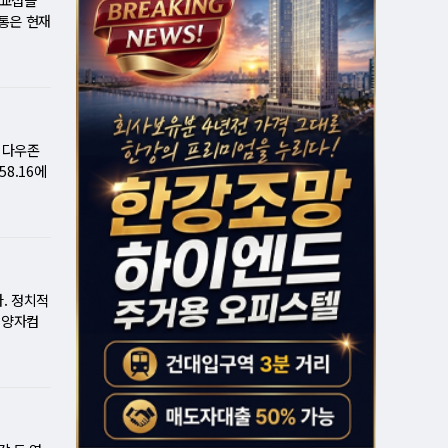
장 큰 일
 인베스트
안과 연준의
통은 현재
모멘텀을 타
러난 하루
즈의 평가
 Fear
비제도(연
 전문가들
대비 신고
 주요 지수
을 올린
의 숨은
 시장 하
의에 즉
션 압력이
 윌리엄스
 협의를
15% 이
보인다"며
제공하고 있
 다우존
 근접하며
 기업들
즈니스를
58.16에
이언은 기
 뒷받침했
기했다.
령이 이날
싶어한
범위가 얼
렁였다.
황에 대한
하는 조건
속에서 투
일부일 가
금리 향방
압력이 가
발표할 통
는 약세를
다. 정치적
 또는 인
 업종 지
 양자컴
하면서 인
트럼프의 관
과 외국인
있다. 테
둔화시키고
 작용하며
 기간 동
 미국의
, HJ중
했다. R
] 트럼프의
구글의 양
기존 32
다. 그러
0.5
I) 열풍
 사례다.
록했다.