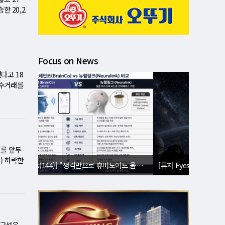
락 마감했
 첫 단서
다고 해석
하 압박…
한 20,2
상승세를 이
로벌 변수
나 금리
가에 그쳤으
 낮은 수준
급락했다.
 다음 주
이 나타나
가 이미 수
 연방준비
표될 엔비
어스(S&
바꾸지는
계는 포장
 선언으로
레이션을 안
반영한 시장
률은 여전
전반에 걸
억 주)을
리 정책의
과에 더
렵다. 맥
Focus on News
하 기정사
고치 이면
물가 경
'매파적 인
 이후 9
수와 나스
다고 18
9월 이후
경고했다.
전 37.
시장이라고
인수거래를
연은 총재
야 한
여다보면
드 컴퓨팅
 속 '위
 수치는 연
 이날 랠
려와 기업
"며 현
고 언급했
토류 선적
하고 있는
그는 투자
세 확대
 수 있다
슨의 애
꼬집었다.
최대 4
CE)이
다. 그
요인이다.
 마찰 재
분을 강화
다 충실한
표를 앞두
병과 고평
불확실성
협상은 타
모 거래를
) 하락한
확신하며
[퓨처 Eyes(143)] "별빛도 밤도 지운다"⋯美 '우주 거울' 승인에 과학계 비상
모멘텀은
희망 회로
기대감을
기록했으며,
를 다음
했다. 기
고 선언한
 상승세를
넘게 급락
의 발목을
정 소식에
용이 발생
리 위즈만
도 불구하
떨어졌다.
"이라고
일 발표될
로도 확인된
"…데이터
것으로 예
 교섭을