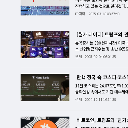
다. 이날 VIX는 21.90까지 상
로 확인된 '포모(FOMO)' 투
상하는 가운데, 향후 정책 방향에
진행하고 있는 것으로 알려졌다. 
일 하락폭을 기록했고, 다우지수 
먼트 서비시스 척 칼슨 CEO의 
'침묵'이 덮친 월가, 숨죽인 채
까지 합의가 이루어지지 않고 있
IT·과학
2025-03-18 08:57:43
면서 돌파구를 찾고 있다"며 "그들
였다. 도널드 트럼프 대통령의 
액은 120억 달러였다. 알파벳
Of Missing Out)' 증후군
준·Fed)의 통화 정책 결정은 이
은 지적했다. 만약 매수가 성공
가 종목이 압도적으로 많았다는 사
는 일제히 하락하며 최근의 상승 
클라우드 인프라스트럭처 부문을 
조력자들 개별 섹터의 강력한 호
[월가 레이더] 트럼프의 관
락의 주요 원인 중 하나는 트럼프
시 응답하지 않았다. 알파벳은 지
완화된 점은 시장 전반에 긍정적
는 "시장이 지난 몇 년 동안 잘
중단하고 기업공개(IPO)로 눈을
뉴욕증시는 3일(현지시간) 미국
상 폭등했고, 기술주 진영에서는 
현재 시장 상황을 진단했다. 이
으며 도입기업은 클라우드 플랫폼
스 산업평균지수는 장 초반 665포인
세계 최고 가치 기업 자리를 탈환
의 수익성에 부정적인 영향을 미
위한 종합적인 마케팅, 판매 및 
거래를 마쳤다. S&P500은 0.
경제
2025-02-04 06:04:35
관 투자자들이 "암호화폐가 투기
다. 잉걸스 앤 스나이더의 수석 
멕시코, 캐나다산 수입품에 25%
다"고 진단했다.
마나 넓어질지, 그것이 미국 경제
그러나 멕시코의 클라우디아 셰인
불확실성이 크다"고 지적하며 시
으로 관세를 연기하기로 했다고 
탄핵 정국 속 코스피·코스닥
자자들은 관망세를 취하며 위험 자
능성이 크다고 평가했다. 티에리 
'안갯속' 연준의 통화 정책 결정
해지면 양보할 가능성이 높다"며 
11일 코스피는 24.67포인트(1.0
화 정책 성명에서 금리를 동결할 
이어갔다. 엔비디아는 중국 AI 
불확실성 속에서도 기관 매수세에
하 시점에 대한 힌트를 얻고자 촉
수(SOX)도 1.5% 떨어졌다. C
퓨터 관련주 급등에 힘입어 2% 
경제
2024-12-11 16:14:39
플레이션 압력에 대한 우려가 다시
세 연기 발표 이후 18선으로 
은 각각 1209억 원, 1413억
슬라 '급락', 엔비디아·알파벳도 
인플레이션을 유발할 가능성이 있
투자 심리가 개선된 것으로 풀이된
안 큰 폭으로 하락했던 테슬라는 
물가상승률(PCE)이 2.9~3.2%
공업(10.17%) 등 조선주가 
BC는 테슬라의 완전 자율 주행 
비트코인, 트럼프의 '친가
관세 전략, 시장에 던진 신호는?
자컴퓨터 개발 소식에 케이씨에스와
0달러에서 120달러로 낮췄다. 
나 이번 사태는 단순한 해프닝이 
7%) 등 관련주도 큰 폭으로 상승