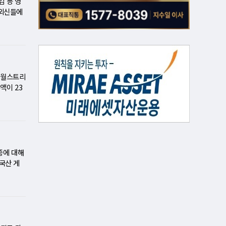
감 등 영
3.35%
리의 티에
 1%와
 외신들에
델 학습에
다"고 분
 개인의
곡선이 더
감을 잠
성과를 얻
불안 속 저
다. 비
 발표에
크다. 유
은 175
%나 급
악화의 영
치적 도구
적 불안에
있다"고
 관세 정
 트럼프의
안정이 지
 초 블
 메이필드
는 "관세
국인 투
 웃돌고
국 월스트리
&P 50
은 기업 이
대미포조선
정권이 가
액이 23
와 정책
% 감소
. 비상계
 가상화폐
대 규모의
자자들이
공포' 부
'사자'에
에 저장된
추가적인
반도체 업
투세 폐지
 지난 5
친 것으로
리를 회복
열해지는
중심으로 전
. 케이씨
알파벳은
 가능성을
다. 양자
다만 알파
종에 대해
쳤다. 멕
⋯조기 대
다고 외신
국산 게
 관세 발
며, 코스
.
양이와 스
 미국과 밀
투자 심리
국 게임사
상 전략
크 요인도
: 기
 실질적인
. 정치적
폼은 '모바
국이 장기
 밝혔다.
조' 코스피