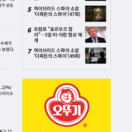
후 가이던
9.27포
물가 상승
5
하이브리드 스파이 소설
했다. 기
 나스닥지수
있다. 트
'더파든의 스파이'(47회)
있다. 반
동성지수(V
번 심포지
컨덕터(-
을 견인했
 달 연방
쟁이 겹치
6
트럼프 "호르무즈 합
전히 강력
관리자지
각됐다.
의"⋯3일 미·이란 협상 재
한 가이던
결정 등 각
개
63억70
고 1%
한 시장에
매수세가
·휴머노이
 아니라
 잭슨홀
 보였다.
7
하이브리드 스파이 소설
수(VIX)
급했다.
하에 대한
포인트(0.
'더파든의 스파이'(49회)
(-1.3
지난주 급
돌림 압력
. 시장은
다. 위즈
 전략가는
대하는데,
에 가장 큰
소되지 않
 상승세에
했지만, 잭
0포인트 넘
실적 발표
는 "9월
시장 확신
폭을 모두
 정치가
 적기"라
 등 대형
다'는 증
.23%)
문가들은 단
확신한다는
라는 암초
 나스닥지수
이코노미
 침체'
 공포를
. 이는 시
고 말했
장이 '경
석이 나온
만5000
 투자자들
 상태라는
상승. 시
인상 조치
업종별 P
지만, 9
은 인플레
을 대상으
별 흐름과
변동성…예
히 드러
수 하락을
(-1.4
 영향을
물가 상승
 금리 인
고 27