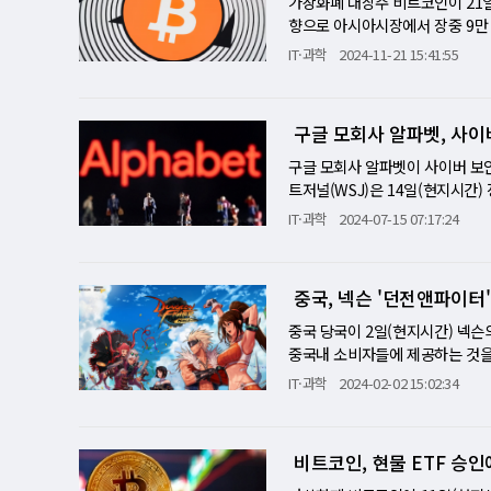
가상화폐 대장주 비트코인이 21일
의 주역인 엔비디아 역시 하락세를
트럼프의 '거래' 전략, 관세는 
[미니해설] 탄핵 정국 속 '저가 
향으로 아시아시장에서 장중 9만 
하락했는데, 이는 AI 산업의 경쟁
리 위즈먼은 "트럼프는 본질적으로
2%대 상승하며 탄핵 정국 속에
따르면 비트코인은 이날 트럼트 
IT·과학
2024-11-21 15:41:55
서 실제 답변을 얻는 방향으로 
석했다. 실제로 트럼프는 멕시코 
매수세가 유입되며 시장을 견인했다
욱 가팔라지고 있다. 아시아시장에
재우기에는 역부족이었다. 한편, 
었다. 트럼프의 발언대로라면 이는
가 매수 기회?"⋯전문가들 '조선·
트코인 가격은 연초와 비교해 2배
도 불구하고 2.2% 하락했다. 
럽연합(EU)도 예외는 아니다. 
5억 원을 순매수하며 상승장을 주도
등했다. IG마켓 애널리스트 토
향을 받은 것으로 분석된다. 메이필
구글 모회사 알파벳, 사이버
로도 활용하고 있으며, 다음 타깃
도 불구하고 경제 펀더멘털에 기
지적했다. 미국의 비트코인 상장투
책의 불확실성과 연준의 통화 정
보호무역 정책이 지속될 경우 미
속되지만 경제 펀더멘털을 고려한 
랙록의 비트코인 ETF의 옵션거
구글 모회사 알파벳이 사이버 보안
는 "평균적인 비경기 침체기의 후퇴
가 영구적으로 지속되면 미국 GD
자자들 사이에서 관망세와 경계심
있다. 위즈덤 트리의 디지털자산
트저널(WSJ)은 14일(현지시간
0 지수가 이미 최근 최고점에서 
익에도 영향을 미친다. 골드만삭스
(10.07%), HJ중공업(10.1
져다줄지 많은 사람들이 주목하고
0억 달러(약 31조6700억 원
변화에 더욱 주목하며 신중한 투자
IT·과학
2024-07-15 07:17:24
할 수 있으며, 이는 시장 밸류에이
엄과 탄핵 정국 속에서 타격을 입
전체 뿐만 아니라 블록체인을 활
매수가 된다고 지적했다. 양사간
신중한 태도를 유지해야 한다고 
각 이날 증시에서는 트럼프의 관세
2440선 회복⋯코스닥, 2%대 '
대규모 데이터에서 보안 위험을 찾
변동성을 예고했다.
종이 타격을 입었다. 이는 중국 
소식에 1095억 원을 순매수하며
월 자금 조달 당시 120억달러(
보인다. 슐라이프 CIO는 "투자
중국, 넥슨 '던전앤파이터'
시키는 주요 요인으로 작용했다.
클라우드 컴퓨팅 시장에서 구글이
환할 가능성을 고려하고 있다"고 
에스와 엑스게이트는 상한가를 기록했
최근 기업용 인공지능(AI) 도구
중국 당국이 2일(현지시간) 넥슨의
시사한다. 글로벌 증시에 미치는
컴퓨터 기술의 발전이 관련 기업
벳의 이번 인수 협상은 대기업 
중국내 소비자들에 제공하는 것을
시코 증시(EWW ETF)는 관세 연
선 기대감 영향 코스피와 코스닥
들은 지적했다. 구글은 앞서 온
임 32종에 외자판호를 발급했다.
IT·과학
2024-02-02 15:02:34
표 후 CIBC(-8%), 노바스코샤
닥에서는 대성창투, 오픈놀, 위즈
프(猫咪和汤)'를 비롯해 넷마블의
접하게 연결되어 있음을 보여준다
에 긍정적인 영향을 미친 것으로 
게임에 내자 판호를, 해외 게임사
의 일환이라는 해석이 우세하다.
상존한다. 이날 서울 외환시장에서 
원'이라는 제목으로 판호를 받았다
리스크로 작용할 가능성이 크다.
불확실성도 여전하다. 김재섭 국
비트코인, 현물 ETF 승
일'로 기재된 점을 통해 볼 때 
화될 가능성이 있어 시장의 변동성