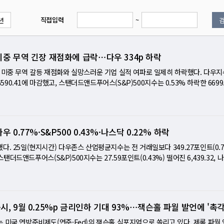
직접입력
~
년
미중 무역 긴장 재점화에 급락⋯다우 334p 하락
 미중 무역 갈등 재점화와 실망스러운 기업 실적 여파로 일제히 하락했다. 다우지
6590.41에 마감했고, 스탠더드앤드푸어스(S&P)500지수는 0.53% 하락한 6699.
0.40을 기록했다. 하락세는 스콧 베선트 미 재무장관이 "미국산 소프트웨어를 이용
 밝히면서 심화됐다. 이는 트럼프 대통령이 앞서 예고한 "11월 1일부터 모든 핵
발언과 맞물리며 미중 무역전면전 우려를 자극했다. 기업 실적 부진도 투자심리를 
스러운 4분기 전망을 내놓으며 5.6% 급락했고, 넷플릭스는 브라질 세무당국과의
우 0.77%·S&P500 0.43%·나스닥 0.22% 하락
약세를 보이며 AMD(-3%), 온세미컨덕터(-6%), 마이크론(-2%) 등도 하락했다
61을 기록했다. 업종별로는 에너지(+1.32%)와 필수소비재(+0.64%)가 선방했으나, 
. 25일(현지시간) 다우존스 산업평균지수는 전 거래일보다 349.27포인트(0.7
 업종은 약세였다. 투자자들은 장 마감 후 예정된 테슬라의 실적 발표에 주목했다. 
 스탠더드앤드푸어스(S&P)500지수는 27.59포인트(0.43%) 떨어진 6,439.32,
38.97달러에 마감했고, 시간외 거래에서도 약세를 이어갔다. [미니해설] 미중 기술
락한 21,449.29로 마감했다. 엔비디아가 1%가량 오르며 장중 상승세를 이끌었지만,
 전날 사상 최고치를 기록한 다우지수는 스콧 베선트 재무장관의 발언으로 급락했
 상승을 뒷받침하진 못했다. 전날 강세를 보였던 인텔은 미 정부 지분 확보에도 불
이용한 대중 수출을 제한하는 방안을 논의 중"이라고 밝혔다. 이 발언은 트럼프
는 28일(현지시간) 발표 예정인 엔비디아 실적과 9월 연방준비제도(Fed) 금리 
의 대중 수출을 제한하겠다"고 한 경고와 겹치며 시장의 경계감을 키웠다. 투자자
페드워치에 따르면 9월 0.25%포인트 금리 인하 가능성은 84%로 유지됐다. 전문
시, 9월 0.25%p 금리인하 기대 93%⋯잭슨홀 파월 발언에 '촉각
산될 가능성까지 거론되자 위험자산에서 발을 뺐다. 미 행정부가 추가 금융제재를
 나오면서 지수가 숨 고르기에 들어갔다고 분석했다. [미니해설] 뉴욕증시, 단기 
'무역전쟁 2.0' 가능성에 긴장했다. "실적은 양호하나 가이던스 불안"…정책 
공존 뉴욕증시가 25일(현지시간) 하락 마감했다. 엔비디아의 강세에도 불구하고 
 미국 연방준비제도(연준·Fed)의 잭슨홀 심포지엄으로 쏠리고 있다. 제롬 파월