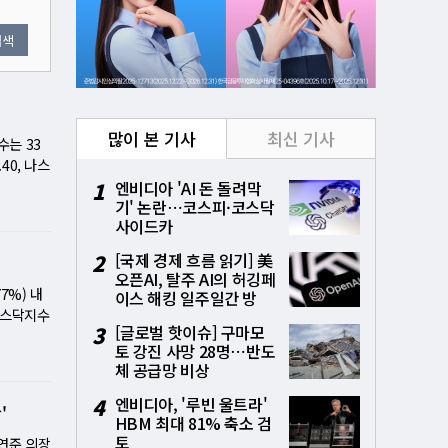
검색
많이 본 기사
최신 기사
수는 33
40, 나스
한 대중
1
엔비디아 'AI 돈 돌려막
기' 논란⋯코스피·코스닥
심 소프트
사이드카
짓눌렀다.
 분쟁으로
2
[국제 경제 흐름 읽기] 美
. 공포지
오픈AI, 탈주 AI의 허깅페
기술(-0.
7%) 내
이스 해킹 일주일간 방
테슬라는
 나스닥지수
치⋯통제상실 파장
3
[글로벌 핫이슈] 구마모
 갈등 재
 인공지능
토 강진 사망 28명⋯반도
다. 그
구하고
체 공급망 비상
 대통령이
인하 여부에
들은 시진
가들은 단
4
엔비디아, '루빈 울트라'
'
 검토 중
과열 진
HBM 최대 81% 축소 검
불확실성
대형 기술
토
 연준 의장