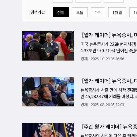
검색기간
전체
오늘
1주
1개월
1
[월가 레이더] 뉴욕증시, 
미국 뉴욕증시가 22일(현지시간)
4.33포인트(0.71%) 떨어진 4만
닥지수는 0.93% 내린 2만274
경제
2025-10-23 05:36:56
수출 제한 방안을 검토 중"이라고
웨어의 대중 수출을 막겠다"는 
텍사스인스트루먼츠(TI)는 실망
[월가 레이더] 뉴욕증시, 다
10% 폭락했다. 반도체주 전반이 
수(VIX)는 4.14% 상승한 18.
뉴욕증시가 사흘 만에 하락 전환했다
79%)과 통신서비스(-0.88%)
린 45,282.47에 거래를 마쳤다.
정규 거래에서 0.82% 하락한 4
는 47.24포인트(0.22%) 하
경제
2025-08-26 05:32:03
점화…정책 리스크가 시장 흔들다
(AI) 기대감에도 불구하고 지수
는 "백악관이 미국 소프트웨어를 
1% 가까이 하락했다. 시장은 오
"11월 1일부터 핵심 소프트웨어
촉각을 곤두세우고 있다. CME 
[주간 월가 레이더] 뉴욕증
핑 중국 국가주석과의 회담이 무
기 급등에 따른 차익 실현 매물이
이라는 보도까지 나오면서 시장은 
정…AI 기대와 금리 인하 관망 
뉴욕증시의 시선이 다음 주 열리는