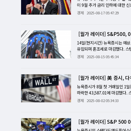
부각 맥쿼리그룹의 티에리 위즈먼
주의 혼조세와 단기 차익 실현이 
이 9월 추가 금리 인하에 대한 
스에 대한 불안이 여전하다"며 
인트(0.77%) 하락한 45,282.
압력이 크지 않은 것으로 나타나자,
경제
2025-08-17 05:47:29
업들의 실적이 시장 예상치를 웃돌
는 47.24포인트(0.22%) 떨어
럼프 대통령이 공개적으로 금리 인
도체·스트리밍주 동반 약세, 업종
IX)는 3.87% 상승한 14.7
엄은 현지시간으로 22일부터 24
6%), AMD(-3%), 마이크론
지만 상승세가 이어지지 못했다. 
공개시장위원회(FOMC) 정례회의
[월가 레이더] S&P500,
며 10% 이상 폭락했다. 반면 
하다"며 "이번 주 예정된 엔비디
수(PMI), 7월 주택 착공 실적
투자자들의 시선은 장 마감 뒤 발
스가 나오면 시장은 다시 고점을 
국의 주요 정책 발표도 대기하고
14일(현지시간) 뉴욕증시는 예상
00만달러)을 웃돌았지만, 조정 주
가까이 하락했다. 케빈 해셋 백악
영향을 미칠 수 있는 변수다. [미
유입되며 혼조세로 마감했다. 스탠
드 로봇 등 미래 전략에 대한 경영
다른 산업에서도 이뤄질 수 있다"
심포지엄은 글로벌 채권·외환·주식
이날 S&P500 지수는 전장보다 1
경제
2025-08-15 05:45:34
는 4.14% 상승한 18.61로 마
금리 인하 기대와 숨 고르기 연준
기대를 키우면서도, 한편으로는 물
02%) 내린 44,911.26에, 기
1%), 기술(-0.79%), 통신서
등했지만, 이날은 상승 피로감과 
IBKR의 스티븐 소스닉 시장전략
개장 전 발표된 7월 PPI에 출렁였
먼은 "지금은 실적보다 정치 리스
"금요일 급등의 상당 부분은 공
그가 강경한 메시지를 내면 어떻게
상승 폭을 기록했다. 인플레이션 
으면 투자심리는 안정되지 않는다"
[월가 레이더] 美 증시, 
머물 가능성이 크다"고 말했다. C
슨홀에서 예상과 다른 신호가 나오
게 밀리기도 했다. 하지만 투자자
다. 시장은 수치보다 경영진의 발
부터 내년 1월까지 네 차례에 걸
의 증거? 모건스탠리 자산운용의 
만회했다. [미니 해설] 인플레이
뉴욕증시가 8월 첫 거래일인 1일
시장을 좌우하는 국면에 들어섰다
고 조언했다. UBS는 특히 기술
건설주는 지난주에만 4.2~8.8
시 격언이 뉴욕 월가에서 다시 한
하락한 43,587.01에 마감했다. 
기 조정에도 불구하고 강세장이 
의미"라며 "잭슨홀에서 다른 신호
를 만났지만, S&P500 지수는
는 472.78포인트(2.24%) 급
경제
2025-08-02 05:34:33
스트는 CNBC 인터뷰에서 "향후
신호로 읽힐 위험 재너스핸더슨의 
억누른 형국이다. 하지만 연준의
장 예상치였던 10만 명을 크게 밑돈
다. 그는 "단기 금리가 10년물
제가 생각보다 심각하다'고 받아들
다. 예상 4배 넘은 PPI 쇼크, 
명에서 1만9000명으로 각각 대
에게 안도감을 줄 것"이라고 덧붙였
믿음을 주는 것이 중요하다"고 강
장 예상치(0.2%)를 네 배 이상
도 시장을 압박했다. 미국 정부는
MI는 확장 국면을 유지하고 있다
[월가 레이더] S&P 50
월에 소폭의 비둘기파적 인하가 
이션 재점화 우려를 낳기에 충분했
로 새로운 수입세를 부과했다. 우
향후 관전 포인트 업종별로는 에너지(
상 밖 발언에 취약 연준 의사록(2
냈다. "일시적 요인"…9월 인하
부추겼다. 아마존은 클라우드 실적 
뉴욕증시의 스탠더드앤드푸어스(S&