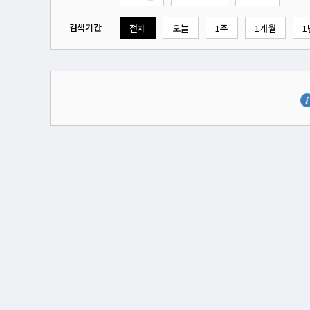
검색기간
전체
오늘
1주
1개월
1