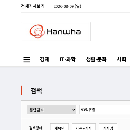
전체기사보기
2026-08-09 (일)
경제
IT·과학
생활·문화
사회
검색
검색형태
제목만
제목+기사
기자명