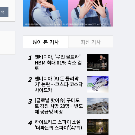
검색
많이 본 기사
최신 기사
1
엔비디아, '루빈 울트라'
HBM 최대 81% 축소 검
토
2
엔비디아 'AI 돈 돌려막
기' 논란⋯코스피·코스닥
사이드카
3
[글로벌 핫이슈] 구마모
토 강진 사망 28명⋯반도
체 공급망 비상
4
하이브리드 스파이 소설
'더파든의 스파이'(47회)