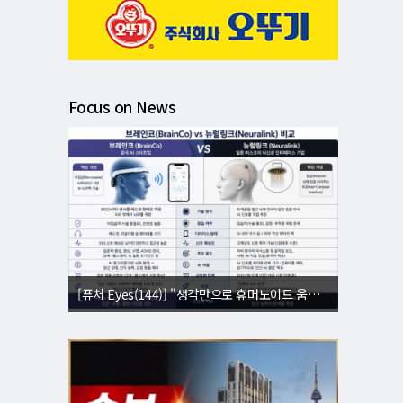
Focus on News
[퓨처 Eyes(144)] "생각만으로 휴머노이드 움직인다"⋯뇌 내적 설계도 복제