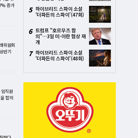
인 전환을
 인상과
7% 증가
5
하이브리드 스파이 소설
능성이 높
 기대감이
 나타냈
'더파든의 스파이'(47회)
 역시 올
보다 5.6
하량과 평
로 예상된
음을 보여
부분 유지
드리 업체
6
트럼프 "호르무즈 합
심리 급랭
 판매 호
확대된다.
의"⋯3일 미·이란 협상 재
 떨어졌
샤오미는
개
다. TSM
가장 높은
출이 각각
거래위원회
 데이터센
 추가 긴
심의 판매
 상반기
7
하이브리드 스파이 소설
 데이터센
TV) 강
트폰 시장
상장 이후
'더파든의 스파이'(48회)
 확대되고
세 부담에
이 일반적
한 추가
정으로 생
입장에서는
적은 이러
70만명으
 중인 테
대로 지방
은 1천9
부터 성장
리조나 공
00.0으로
평균판매
 경고등
 더욱 치
록하며 긍
격 인
고, 2분기
과 임직원
칩 수요가
된다. 영
가격이 올
된 적
격을 합의
 500억
규제 강화
인상하거
팡Inc의
로부터 사
 반면 삼
를 높인
자리 잡
지만 1년
을 비공개
고객 기반
. 분양가
교체 주기
한 624
텔레그램
들의 수주
수는 10
제품 판매
 사고 수
제한 정황
좌우할 핵
문이다.
 큰 수혜
제는 2분
며, 이전
어 글로벌
정을 조정
% 증가했
3천억원의
위장…돼지
질한다.