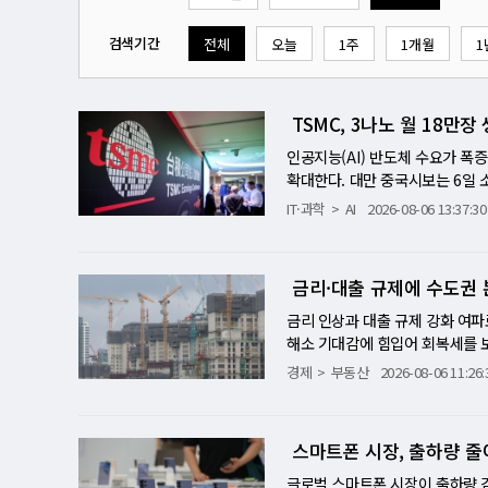
검색기간
전체
오늘
1주
1개월
1
TSMC, 3나노 월 18만
인공지능(AI) 반도체 수요가 폭
확대한다. 대만 중국시보는 6일 
했다. 이는 일부 5나노 생산라인
IT·과학
AI
2026-08-06 13:37:30
석됐다. 엔비디아와 AMD, 브로
나, 일본 구마모토 공장 증설도 
대될 전망이다. 2나노 공정도 올해
금리·대출 규제에 수도권 
8년에는 2·3나노 첨단 공정의 월
마트폰과 휴머노이드 로봇, 자율주
금리 인상과 대출 규제 강화 여파
반도체 슈퍼사이클…TSMC, 3나노
해소 기대감에 힘입어 회복세를 
요 폭증에 대응하기 위해 첨단 공
수는 전월보다 5.6포인트 오른 93
경제
부동산
2026-08-06 11:26:
으로 증설하면서 글로벌 첨단 반
서 94.2로 9.8포인트 상승했다. 서
한 증설이 아니라 AI 시대 반도
면 제주(68.8→100.0), 광주(88
긴다 대만 언론에 따르면 TSMC는
은 금리 인상과 대출 규제, 세제
스마트폰 시장, 출하량 줄어
월 정도 빠른 일정이다. 생산 확
터센터 개발, 미분양 지원책, 수
빠르게 늘어나면서 공급 확대가 불
전히 기준선인 100을 밑돌아 시
글로벌 스마트폰 시장이 출하량 감