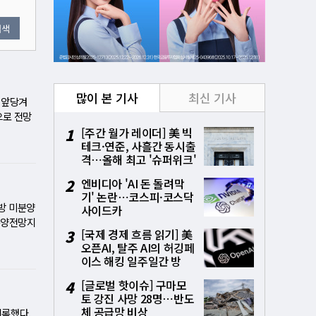
검색
많이 본 기사
최신 기사
 앞당겨
으로 전망
것으로 분
1
[주간 월가 레이더] 美 빅
테크·연준, 사흘간 동시출
국 애리조
격⋯올해 최고 '슈퍼위크'
장까지 확
시험대
따라 202
2
엔비디아 'AI 돈 돌려막
를 넘어 스
기' 논란⋯코스피·코스닥
해설] AI
방 미분양
사이드카
반도체 수
분양전망지
3
[국제 경제 흐름 읽기] 美
 공격적
 84.4에
오픈AI, 탈주 AI의 허깅페
가 단순
하락했다. 반
이스 해킹 일주일간 방
생산 앞당
구원은 수도권
치⋯통제상실 파장
 2~3개
터와 데이
4
[글로벌 핫이슈] 구마모
 예상보다
지수는 여
토 강진 사망 28명⋯반도
노 공정
은 살아났
체 공급망 비상
기록했다.