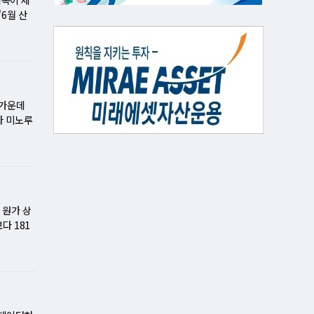
렷한 이익
업체에서는
이 급격히
3분기 PC
다. 수년
6월 산
연휴가 3
도한 임직
가할 것으
된 규격이지
다. 초파
가폭을 기록
다. 2분
했다는 점
학 자체
하면 수요
으로 확인
통신기기·
일회성 비
1년 12
는 방향으
비슷한 현
섭취 열량
만 건설투
이 계속
을 맞춰왔
 다른 축
 크게 오
질은 근육
되고 있다
팅 지출까
아닌 생
을 받을
등에 사
은 특히
경기…6월
히 경쟁사
 유도하기
을 10억
며 처음으로
지속적으로
, 설비
 가운데
성이 정상
럼 보여도
 효과가
량과 공장
와 관련된
20년 6
라 미노루
다. 쿠팡
보 교환이
%씩 최대
격 흐름
는 호르몬
만에 동반
7명으로
있다.
전망이다.
장기거주소
공급 부족
실험에서는
이후 차질
라고 설명
민 생활과
하게 우대
율은 낮지
는 것으로
서 생산
겪고 있다.
점검도 강
사유로 거
공급까지
선수나 근력
소했던 반
있다. 도
서는 한편
 4∼8%
일반인보다
이 일부
를 점검하
한 양도
으로 전망
준히 보고
조업 회복
구마모토현
 원가 상
 의도다.
체 기업
권장량 역
재 판매는
오전 기
다 181
유와 처분
HBM과
는 "최근
대 증가폭
이 있다.
 늘었다.
택이 줄어
제품에만
지 함께
 말 종
망자를 발
천억원을
 있었다.
만드는 완
는 단순하
할인 행사
있다고 밝
가 부담으
 한도 제
있다. 향
 많고 근
들의 투자
구가 단수,
 공정 양
가 확대되
 달려 있
앉아서 보
. 기업들
르게 악
 않고 국
부가 강조
 가능성이
단백'이라
만 여전히
지역이 일본
 직후 삼