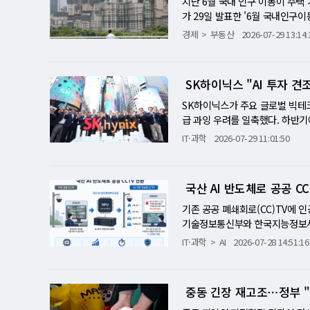
지난 6월 국내 인구 이동이 주택
하는 것도 이 같은 방향성이다. '
크다. AI가 만든 메모리 호황은
는 광고 문구보다 먼저 자신의 생
'한겨울'…경기 회복의 마지막 과
반도체 산업의 핵심 거점이기 때문
성전자 주가는 오르기 시작해 오전 
가 29일 발표한 '6월 국내인구이
다. 이는 부동산 시장을 투자 
드까지 가격이 오르는 '낙수효과'
◇참고 문헌: 베일리 A. 크노프, 더
건설기성은 건축 공사 증가에 힘입
개에 상당한 시간이 필요하다고 밝
삼성전자 다 살렸다…89조 이익 
6%) 증가했다. 이는 2021년(
다. 초고가 주택 보유자의 세 부
경제
부동산
2026-07-29 13:14:
6; 100079 DOI: 10.1016/j.cp
했다. 토목 부문은 여전히 부진한
이 없음을 확인했지만, 첨단 생산
9조4924억원으로 전년 동기보다 
도 11.5%로 1년 전보다 0.1
시장에 미칠 영향도 함께 나타날 
부 역시 생산과 소비, 설비투자는
한 공정이다. 웨이퍼는 수백 단계
분기 연속 사상 최대다. 이번 실
지난해 같은 기간보다 6.3% 증
인별로 크게 달라질 수 있어 시장
은 생산과 고용 유발 효과가 큰 
한다. 전력과 용수가 정상이라고 
원, 영업이익 89조2천억원을 기록
농어촌 기본소득 시범사업 대상 지
'투자 중심 과세'에서 '실거주 
기 선행지표는 긍정적인 신호를 
SK하이닉스 "AI 투자 견
건설은 재개했지만, 기존 생산라
억원의 적자를 낸 점을 감안하면 
29명), 충북(863명) 등 7개 시
정될 가능성은 있지만, 초고가 주
상승했고, 향후 경기 흐름을 예고
매뉴팩처링도 핵심 생산거점인 구
황 실적의 핵심은 가격과 출하량이
는 순유출됐다. 2분기 전체 이동자
한 대로 '똘똘한 한 채' 선호를
SK하이닉스가 주요 글로벌 빅테크
개선됐다는 의미다. 2분기 성장 
에도 생산라인을 완전히 복구하는 
했고, 낸드는 60%대 후반 뛰었다
30대(34만3천명)의 이동이 가장
꼽힌다.
급 과잉 우려를 일축했다. 하반기
갔다. 전산업 생산은 전분기보다 0
하고 있다. 자동차용 마이크로컨
최대 출하량을 기록했다. 모바일
다…6월 인구이동 5년 만에 최대
다 개선된 실적을 거둘 것으로 
IT·과학
2026-07-29 11:01:50
변동성이 반영된 결과로 6월 들
하고 있다. 르네사스는 2011년
솔리드스테이트드라이브(SSD) 
년층 감소로 장기적으로는 인구 
임대와 고효율 AI 모델 확산에 
전산업 생산은 2.8%, 소매판매는
험이 있는 만큼 글로벌 완성차 업
고성능 메모리 가격과 물량이 함께
반영된 것으로 분석된다. 국가데이
정"이라며 "주요 클라우드서비스제
반도체, 첨단 제조업을 중심으로 
피해도 심각하다. 규슈 남부의 
밝혔다. 시장의 경쟁 축이 범용 D램
로 지난해 같은 달보다 3천명(0.
고 밝혔다. 회사는 올해 설비투자
생산과 고용을 뒷받침하는 선순환
에 필수적인 고압가스와 특수 화학
국산 AI 반도체로 공공 C
제품 구성을 선제적으로 바꾼 전략
년 전보다 0.1%포인트 상승했다.
고객과 확보된 수요를 기반으로 
개선으로 1분기에 이어 강한 성장
작하더라도 원재료가 제때 들어오
조1천억원의 영업이익 개선 효과를
이후 가장 높은 수준이다. 주택 
M4 양산 공급을 시작해 생산능력
기존 공공 폐쇄회로(CC)TV에 
며 소비심리와 기업경기 전망도 
이자이신문은 TSMC 등 주요 
반영 전 기준으로 수익성이 크게 개
거래 회복이다. 인구 이동은 출
로 하고 있다고 밝혔다. 3분기에
기술정보통신부와 한국지능정보사회진
에는 아직 넘어야 할 변수도 적지
가능성이 높다고 전망했다. 반도체
조원, 영업손실 8천억원을 기록했다
시장 영향을 크게 받는다. 집을 
가(ASP) 개선으로 하반기 실적이
체계로 고도화하는 '국산 NPU 기
다. 글로벌 공급망이 다시 흔들릴
IT·과학
AI
2026-07-28 14:51:16
쇄 충격 반도체 공급망 차질은 자
출도 늘었지만 반도체와 디스플레이
제로 올해 4~5월 전국 주택 매매
장 대비 7.61% 하락한 1,43
U를 대규모로 적용하는 첫 국가 
시 국내 수출의 불확실성을 키우
단을 31일 심야까지 연장하기로 
익성 악화가 더 큰 문제로 떠올
이전으로 이어지면서 이동자 수를
[미니해설] SK하이닉스 "AI 
천100여 대의 공공 CCTV에 
확인시켜 준 지표로 평가된다. 
진 당시에도 생산이 중단되면서 도
익은 감소했다. 생활가전도 에어컨
업 확대였다. 정부가 6월 시범사
를 흔든 'AI 투자 둔화론'에 정
사업 대상 기관으로 선정했다. 선
층 탄탄해지고 있다. 그러나 건설
이 당시보다 공정에 미친 영향이 
S 부문에는 호재지만 같은 반도
중동 긴장 재고조⋯정부 "
쳤다. 서울 순유출은 여전 지역별 흐
산되고 있지만 이는 투자 축소가 
터에 도입해 재난 대응과 산업안전
업 중심의 회복세가 내수 전반으
공급되는 '저스트 인 타임(Just
품 원가를 끌어올리는 역설이 나타
7개 시도는 순유입을 기록했다. 반면 
회사는 HBM4 공급 확대와 차세