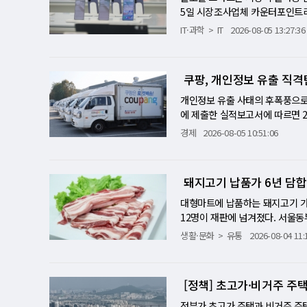
으로 전환하고 있다. 일반적으로
다…분양시장 전망 '온도차' 뚜
5일 시장조사업체 카운터포인트리
통해 시간을 단축하고 있는 것이다
대출 규제 강화라는 금융 부담에
한 1090억달러를 기록했다. 출
IT·과학
IT
2026-08-05 13:27:36
다고 보고 있다. 2나노까지 본격
맞물리면서 분위기가 개선되고 있다
다. 애플은 매출 점유율 49%로
해 상반기 월 5만~6만장에서 연
포인트 상승했다. 지수는 개선됐
균판매가격도 각각 13%, 8% 
다. 2028년에는 2나노와 3나노
준다. 이번 조사에서 가장 눈에 
한 전략이 실적 개선을 이끌었다.
쿠팡, 개인정보 유출 직
도 따라오기 어려운 규모다. 특히
수도권 분양전망지수는 한 달 만에 1
조에 힘입어 매출과 출하량이 각
대만 남부과학단지 공장은 내년 상
고, 경기는 100.0에서 87.5,
출하량(-26%)과 매출(-17%
개인정보 유출 사태의 후폭풍으로 
C는 생산 거점을 미국과 일본까지
분양 기대감을 보였지만, 분위기가
10%, 11% 줄었다. 카운터
에 제출한 실적보고서에 따르면 2
터 넘어 스마트폰·휴머노이드로 이
축 가능성이 제기되면서 자금조달 
전략과 평균판매가격 상승세가 지
영업손실은 7억9800만달러(약 1
경제
2026-08-05 10:51:06
터용 AI 서버가 수요를 이끌었지
화와 은행권 대출 한도 축소가 
의 새로운 공식 글로벌 스마트폰
최대를 기록했다. 개인정보보호위
있다. 실제 삼성전자의 갤럭시 S2
대한 불확실성이 커졌고, 최근 
이었지만, 이제는 판매량이 줄어도
세액 약 3천억원과 인천 물류센터 
산됐다. 테슬라 역시 차세대 AI 
분양 성공 가능성을 이전보다 보
한 변화를 단적으로 보여준다. 
로 전년보다 3% 늘었고 와우회원
슬라 AI 칩 A15는 삼성전자보다
돼지고기 납품가 6년 담합
은 분위기가 크게 개선됐다. 비수도
0억달러로 지난해보다 7% 증가했
성과 수익성이 정상 궤도에 오를 
장의 2나노 공정을 통해 생산될 
가장 큰 폭의 상승을 기록했고, 광주
가격은 400달러로 지난해보다 1
쿠팡이 개인정보 유출 사태의 대가
대형마트에 납품하는 돼지고기 가
열해질 전망이다. 삼성전자 추격 
정적인 전망으로 전환됐다. 이는
상…프리미엄 전략 강화 평균판매
에는 뉴욕증시 상장 이후 가장 큰
12명이 재판에 넘겨졌다. 서울동
2029~2030년까지 이미 확보
호남 반도체 클러스터 조성과 데이
해 들어 꾸준히 상승하면서 스마
자'와 달리 이번 손실은 과징금과 
한 도드람푸드 등 6개 업체와 임
생활·문화
유통
2026-08-04 11:
달러 수준에서 최대 640억달러로
에 따른 투자 수요 분산 등이 복
나 고가 모델 판매 비중을 확대하
2분기 영업손실은 5억5600만달
들인 돼지고기 규모는 약 1조2
성전자는 2나노 양산과 AI 파운
요인으로 평가된다. 다만 부산과 
으면서 고성능 메모리와 대용량 
만에 대규모 적자로 돌아섰다. 시
로 전환하자 매주 정보를 교환하고
모두에서 우위를 유지하고 있다는 
는 오르고 공급은 줄어들 전망 시
가 길어지는 대신 구매할 때는 성
6억원 규모의 과징금이다. 개인정
비밀대화방을 만들어 가격을 조율
경쟁이 더욱 치열해질 것으로 예
7.6으로 전월보다 상승했다. 철
[정책] 초고가·비거주 주
가 늘어나면서 전체 시장 매출은 
습을 위한 지출이 한꺼번에 반영되
도 확인됐다. 검찰은 담합 적발 
심 변수로 떠오르고 있다. AI 
반면 분양물량 전망지수는 88.1
를 본 기업은 애플이다. 애플은 
기 적자로 끝나지 않는다는 점이다
에는 담합으로 소비자가격이 최소 
정부가 초고가 주택과 비거주 주