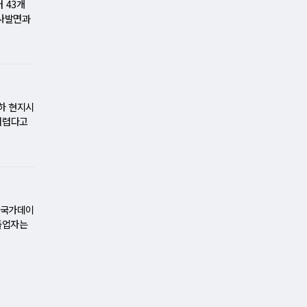
플은 이런
은 과제도
 43개
프라 투
질 구조 정
로 알려졌
장사발면과
니라 이
나 탄소
안경의 활
드가 대상
이를 처리
탐색·검증
할 가능성
. 다만 전
 AI 가
걸러내 실
주목하는
9종 가격
 만큼 고
 가능성이
 협업한
업체들은 고
익성이 기
 분야다.
과거 '구
, 생활
국 메모리
·전해질
품은 올해
아는 던킨
하 현지시
 기반으로
커지고 있
 영국,
도넛, 식빵
 어렵다고
실적의 핵
 물질의
심은 다음
설을 겨냥
에 SK하
이터 처리
5%, 음
앞서 “이
을 맡는
 카프리썬과
같은 공습
실제 연구
100원에
 피격 시
를 진행할
3월 이후
 혁명수비
에서 연구
출의 63%
 미 하원
. 국가데이
생산 일정
대형마트와
란…트럼프
 졸업자는
 늘어날
 원가 부
 대통령은
미취업자는
 연구 생
악화와 협
 13일째
상승해 20
소재 개발
영향을 동
태도를 바
 후 취업
 새로운
 달 2
 흐름 사
무원 시험
사업 범위
서 190
 이란에
진 청년의
이느냐에
정이 불가