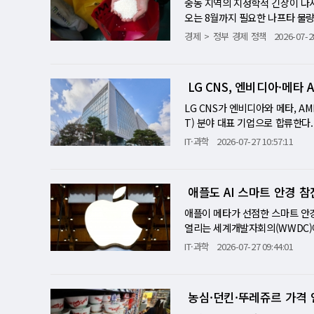
하고 대응 체계를 고도화하며, 
중동 지역의 지정학적 긴장이 다
심 변수로 전망된다
멈출 수 있다. 세계 IT 산업도
I TV·가전 비중을 높여 원가 
의 순유출 규모가 가장 컸다. 높
자 축소론 일축…"AI 인프라 활
도로 교통사고와 정체, 낙하물 등
오는 8월까지 필요한 나프타 물량
다. TSMC를 중심으로 소니, 
망과 비용 구조를 개선하는 작업이
천으로 이동하는 흐름이 이어진 것
서비스제공자(CSP)들의 AI 경
제센터 CCTV 서버에 NPU를 
지 않을 것으로 내다봤다. 산업
됐다. 이번 지진은 단순한 지역 
경제
정부 경제 정책
2026-07-2
탁증서(ADR) 상장 가능성에 
됐고 인천도 4천442명이 순유입
것"이라고 밝혔다. 최근 시장에서
제요원에게 전달하는 구조다. 기
석한 가운데 '나프타 및 석유화학
특히 AI 반도체 수요가 급증하는
확보하고 있어 신규 자금 조달을 
갔다. 이는 일자리와 생활권은 
이클이 정점을 통과하는 것 아니
해 상황을 판단해야 했다. 앞으로
에 필요한 나프타를 전년 수준 
상승 압력도 커질 수 있다. 일
제기됐지만 현 단계에서는 구체적인
있음을 보여준다. 가장 많이 움직인
서 메모리 업황 둔화 가능성도 함
려울 정도로 침수돼 즉각적인 통
있는 것으로 파악됐다. 정부는 최
용해 식수와 구호물자를 수송하고
할 수 있도록 만든 증서다. 미국
만3천명으로 가장 많았고 20대가 
LG CNS, 엔비디아·메타 
도를 높이고 수익화를 본격화하는
동 대응을 지원하게 된다. 과기
다만 역내 긴장이 장기화할 가능
망된다. 앞서 2016년 구마모토
용이 발생한다. 미국 시장에서 거
화가 집중되는 시기인 만큼 주거 
운영하는 단계로 진입한 것일 뿐,
공 CCTV의 AI 전환을 지속 확
침이다. 기존에 시행 중인 수급 
LG CNS가 엔비디아와 메타, A
생한 이번 강진은 당시보다 규모가
삼성전자는 제한된 물량이 별도 
령층이다. 반면 40대는 이동자 
'확인된 수요'에 투자 최근 SK
입선 다변화와 대체 물량 확보 
T) 분야 대표 기업으로 합류한다.
차 산업에 미칠 파장이 더욱 클 
가능성을 살펴야 한다고 강조했다
장기 감소 속 일시적 반등 이번
가능성도 제기됐다. 회사는 이에
더라도 의료·보건을 비롯한 국민
리'의 창립멤버로 선정됐다고 27일
밀히 검토해야 한다는 입장이다. 
IT·과학
2026-07-27 10:57:11
다는 점에 의미가 있다. 우리나라
로 진행된다"며 "중장기 투자 
다"며 "정부도 공급 안정에 필요
여한다. LG CNS는 커스프AI의
안 가운데 하나로 열어두고 검토
21년 이후 이동 규모는 꾸준히 
는 지난해 30조2천억원보다 10
학 산업의 핵심 기초 원료로, 흔
획이다. 개발 조건과 원하는 특성
제고와 글로벌 투자자 확대 효과가
는 일시적으로 증가할 수 있다. 올
위한 투자이며, 시장 상황에 맞춰
플라스틱과 섬유, 합성고무, 포장
LG CNS는 국내 플랫폼 딜리버
전자는 내년 메모리 수요와 공급 
인구 이동은 금리와 부동산 경기,
프라 투자에 대해서는 아직 결정
애플도 AI 스마트 안경 
약 45%를 수입에 의존하고 있다
는 고가 연구장비나 대규모 AI 
공정 전환과 HBM 생산 확대에는
지방 인구 감소가 동시에 진행되
의미다. 하반기 실적은 왜 좋아질
질에 취약한 구조다. 실제로 중동
니해설] LG CNS, AI 신소재
애플이 메타가 선점한 스마트 안경
설투자는 16조8천억원으로 전분기
계는 인구 감소 시대에도 주택시
M4 공급 확대다. 회사는 2분기
용 제품의 생산 차질 우려가 제기
참여하는 인공지능(AI) 신소재 
열리는 세계개발자회의(WWDC)에
대인 16조원을 기록했다. 2분기
은 단순한 주소 이전을 넘어 부동
확대하고 있다고 밝혔다. 특히 양
리는 등 긴급 수급 안정 조치를 
공장 자동화와 클라우드, 데이터 
식 판매 시점은 내년 말로 예상
원 여력을 동시에 확보했다. 파운
으로도 주목할 필요가 있다.
IT·과학
2026-07-27 09:44:01
까지 올라왔다고 설명했다. 이는 
비디아·메타 등 48개 기업과 글로
트 안경처럼 음악 재생과 전화 통
대한다. HBM 베이스다이 수요
품인 HBM4E도 고객사 샘플 공
리'의 창립멤버로 선정됐다. 이 
(AI) 기능과 카메라도 함께 탑
하반기 전망에 즉각 반응했다. 삼성
D램 역시 성장세를 이어간다. 회
생태계를 구축하기 위해 출범했다.
만, 사생활 침해 논란이 확산하면
웃돈 영업이익과 메모리 가격 상승
약 10% 증가할 것으로 예상했다
농심·던킨·뚜레쥬르 가격
본사를 둔 커스프AI는 AI와 소
장소에서 자신도 모르게 촬영될 
반도체에 지나치게 의존하고 있다는
평균판매단가(ASP)까지 상승하면
신소재 개발은 연구자가 수많은 