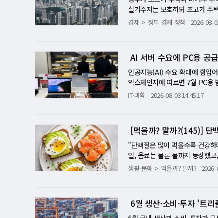
반도체 공급망과 산업 주도권 재
할 가능성이 커졌다는 의미다. 공
고 출하량도 13% 늘었다. 특히
추가 세액을 통지받았다. 회사는 
고기값 20% 올린 '담합 카르텔
실거주자는 보호하되 초고가 주택
늦추는 요인으로도 작용할 수 있
유지했다. 소비자 입장에서는 상
실성은 이어질 수밖에 없다. 인천
최소 20% 이상 끌어올린 혐의로
에 반영하겠다는 취지다. 재정경제
경제
정부 경제 정책
2026-08-0
질 가능성이 크다고 보고 있다. 
율 확대라는 결과로 이어졌다. 
산, 판매자 재고 보상 등을 포함한
사 이후 증거인멸까지 이뤄졌다는
주택 가액 중심으로 개편한다고 밝
은 개발 프로젝트와 미분양 해소 
높아 단말기 가격을 급격히 올리
전받을 가능성이 있지만 실제 수령
돼지고기 유통업체 6곳과 임직원 
한 과세표준 기준으로 일원화된다.
한 것은 긍정적인 신호지만, 아직
'투트랙' 효과 삼성전자도 안정적
가능성도 있다. 공정거래위원회가
11월까지 이마트에 제출할 돼지고
주택부터 종부세 부담이 증가할 것
했다고 판단하기에는 이르다는 평
증가했다. 평균판매가격은 전년과
AI 서버 수요에 PC용 공
손실이 2021년 기록한 역대 최
해당 기간 이들 업체에서 매입한
동시에 적용되고, 2028년에는 
실질적인 수요 회복으로 연결되느
갤럭시 S26 시리즈와 중저가 모
선제적 투자 비용과 성격이 다르다
하면서 가격 경쟁이 제대로 작동
과세 기준은 공시가격 12억원에서
인공지능(AI) 수요 확대에 힘입
고, 중동과 아프리카 등 신흥시
금의 손실은 기업가치를 높이는 
품업체 간 경쟁을 유도하기 위해
담이 감소하거나 현행 수준을 유
익스체인지에 따르면 7월 PC용 범
가격 인상에 크게 의존하기보다 
무게가 더 클 수밖에 없다. 고객
체들이 서로의 가격을 알 수 없게
공제 한도를 10억원으로 제한하고
6월 조사 당시 2.9달러와 비교하면
IT·과학
2026-08-03 14:45:17
담 직격탄 반면 중국 제조사들은 
던 '탈팡' 흐름이 진정되고 있다
서로 공유하면서 가격을 일정 수준
한시적으로 완화해 시장 매물을 
상승하며 19개월 연속 오름세를 
체 가운데 가장 큰 감소 폭을 기
가했다. 1분기 2390만명보다도
을 제출하지 않고 소액의 차이를
택에 대한 과세 형평성을 높이는 
영향이다. 특히 공급업체들이 고단 
상승 부담을 충분히 가격에 반영하
다. 지난달 쿠팡 앱 이용자 수는
가격을 조정한 것이다. 행사 물
세제의 대전환 시작 정부가 발표한
∼51% 급등했다. 트렌드포스는 
출하량 감소를 만회하지 못하면서 
스토어 등 경쟁 플랫폼과도 여전히
[먹을까? 말까?(145)]
끼리 따로 연락해 가격을 다시 조
간"이라는 원칙을 세금으로 구현
했다. [미니해설] AI가 끌어올
지나치게 올릴 경우 수요 감소가 
켓배송과 무료 반품, 와우 멤버십
맞춘 것으로 드러났다. 담합 적발
치라도 한 채를 보유하면 상대적
범용 D램과 낸드플래시 가격까지
"단백질은 많이 먹을수록 건강하다.
팔리는' 시장 지속 시장에서는 이
장은 기존 고객의 지출이 지속적
했다. 담합이 적발된 2023년 1
는 '똘똘한 한 채' 선호 현상이
는 범용 제품의 공급이 줄고, 수
얼, 음료는 물론 물까지 등장했고
이 단기간에 해소되기 어렵고, A
있다고 강조했다. 고객 기반이 무
보면 대형마트 삼겹살 판매가격도 
논란이 이어졌다. 정부는 이런 왜
D램익스체인지에 따르면 7월 PC용
대규모 연구는 이 같은 흐름에 중
상된다. 출하량은 당분간 감소세
생활·문화
먹을까? 말까?
2026-
이익률 하락 그러나 고객 회복에는
다. 담합이 깨진 뒤 납품업체들
년부터는 동일한 과세표준이라면 
했다. 2016년 6월 조사 시작 당
람은 오히려 단백질을 지나치게 
의 경쟁 축도 '얼마나 많이 파느
촉을 확대했다. 그 결과 프로덕트
찰은 이를 근거로 담합 기간 대형
지는 구조를 강화했다. 다만 실수
으로 올해 2월까지 11개월 연속
에 따르면 미국 위스콘신대 연구진은
자는 판매량보다 프리미엄 제품 경
라도 판매 상품에서 남기는 이익
납품업체의 공동 가격 인상이 유
서 14억원으로 확대된다. 이에 
름이 이어졌다. 서버용 메모리 우
노화에 관한 350여 편의 연구를
고 있다.
회복하기 위해 할인과 보상을 확대
에 미치는 영향이 큰 대표적인 
6월 생산·소비·투자 '트
시가 20억~30억원 구간은 세 부
드서비스사업자들이 AI 데이터센
사 기능을 개선하고, 염증과 세
확대가 구조적인 비용 증가가 아
담과 외식물가 상승으로 이어지기 
가 35억원을 넘기기 시작하면 분
높은 서버용 제품과 첨단 공정에 
칼로리보다 '단백질'이 더 중요할
6월 국내 생산과 소비, 투자가 