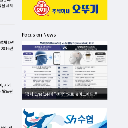
복 속도를
을 대부분
무적 불확
판매가격을
칙을 세제
화가 이어
시장 점유
와 고정자
조정과 조
중심에서
반면 지방
출 비중도
부분을 보
푸드 등
부터 동일
로 하락
과 중저가
이 발생할
 2023년
을 넘는
면에 진입
모두 9%
연간 영업
 이마트가
 인상이
이 얼마나
 모델인
장을 위한
Focus on News
합에 참여
의 종부세
 기록했
 반면 지
마트가 납
로 세 부
사업체 D램
애플처럼
아들이는
제도는 업
9년부터
2016년
 원가 부
후 나타났
 정보를
일정 기간
 4.3%
 상위 업
다 3% 증
같은 가격
초고가 주
가 늘어난
문에 원가
 나타났
위 안에서
'…부동산
달 새 35
 올랐지만
이버플러스
는 담당자
주 공
것으로 전망
다 가격을
섰지만 로
납품가격을
은 자산가
)를 넘어
싸지만 잘
Inc 의
고 판단
 시장에서
품에 쓰이
피, 시리
원가 상승
을 이끌고
재료 가격만
는 형평성
장조사업체
근 발표된
것으로 예
희생…총
[퓨처 Eyes(144)] "생각만으로 휴머노이드 움직인다"⋯뇌 내적 설계도 복제
[퓨처 Eyes(143)] "별빛도 밤도 지운다"⋯美 '우주 거울' 승인에 과학계 비상
% 하락했
 2028
3% 상승
 적은 사
트폰 시장
격적인 판
이다. 검
율이 높아
달러를 저점
크데일리
시장의 승
이 늘더
고 봤다.
12억원에
 상승 흐
백질 제한과
성이 커지
객 신뢰를
체감 물가
. 정부는
벌 클라우
것이 대
 마케팅
바구니 부
그러나 시
수익성이
론지었다.
이 안정되
됐다. 공
기 때문
대적으로
량을 줄이
회복이 제