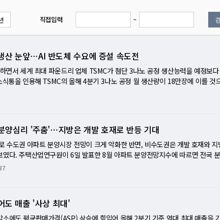
직접입력
~
년
장 생산 눈앞⋯AI 반도체 수요에 증설 속도전
증하면서 세계 최대 파운드리 업체 TSMC가 첨단 3나노 공정 생산능력을 예정보다
소식통을 인용해 TSMC의 올해 4분기 3나노 공정 월 생산량이 18만장에 이를 것
을 3나노로 전환한 데 따른 것으로, 당초 예상보다 2∼3개월 빠른 증산이 이뤄질 
드컴 등 AI 반도체 고객사의 주문이 급증하면서 TSMC는 대만 남부과학단지와 미
추진하고 있다. 이들 공장이 순차적으로 가동되면 3나노 월 생산량은 22만∼25만
 말 월 10만장, 2028년에는 18만장 생산 체제를 구축할 것으로 예상된다. 이에 
분양심리 '주춤'⋯지방은 개발 호재로 반등 기대
 생산량이 40만장을 넘어설 것으로 관측된다. TSMC는 AI 칩 수요가 데이터센터
행차까지 확산되면서 2029~2030년 수주 물량도 이미 확보했다고 밝혔다. [미니
로 수도권 아파트 분양시장 전망이 크게 악화한 반면, 비수도권은 개발 호재와 지
·2나노 증설로 '초격차' 가속 세계 최대 파운드리 기업 TSMC가 인공지능(AI) 
보였다. 주택산업연구원이 6일 발표한 8월 아파트 분양전망지수에 따르면 전국 
정 생산능력 확대에 속도를 내고 있다. 3나노 공정은 물론 차세대 2나노 공정까지
.2를 기록했다. 수도권은 102.5에서 88.5로 14.0포인트 하락한 반면, 비수도권은
37
도체 공급망의 주도권을 더욱 강화하는 모습이다. 시장에서는 이번 생산능력 확대
울(114.3→97.3), 경기(100.0→87.5), 인천(93.1→80.6)은 모두 큰 폭으로 
체 패권 경쟁의 분수령이 될 것으로 보고 있다. 엔비디아·AMD 주문 폭증…3나노 
.2→111.1), 경북(85.7→106.7), 경남(84.6→100.0) 등은 크게 개선됐다. 연
 올해 4분기 3나노 공정 월 생산량을 18만장까지 확대할 예정이다. 당초 계획보다
 개편 불확실성, 높은 분양가 부담이 심리를 위축시킨 반면, 지방은 반도체 클러스
도 매출 '사상 최대'
대의 배경은 명확하다. 엔비디아와 AMD, 브로드컴 등 AI 반도체 기업들의 주문이
도권 규제 강화에 따른 풍선효과 기대가 반영됐다고 분석했다. 다만 전국 분양전망
가피해졌기 때문이다. TSMC는 이에 대응하기 위해 일부 5나노 생산라인을 3나
장 전반의 회복을 낙관하기는 이르다고 평가했다. [미니해설] 수도권은 식고 지방
소에도 평균판매가격(ASP) 상승에 힘입어 올해 2분기 기준 역대 최대 매출을 