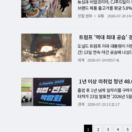
스마트 안경 사용이 제한됐으며, 
가격 인상과 제품 고급화, 비용 
농심과 비알코리아, CJ푸드빌이 
표에서 가장 눈에 띄는 부분은 A
장비와 인력 투입 비용도 컸다. 
논란을 고려해 사진이나 동영상 
결국 본업 경쟁력과 국내외 주주가
브랜드 제품 출고가를 평균 5.8%
자 지속 가능성을 둘러싼 논란이 
보를 학습한 AI가 후보 물질을
다. 카메라가 없는 스마트 안경은
신라면컵 등 용기면 18개 브랜드
제 활용과 서비스 경쟁이 본격화되
생활·문화
유통
2026-07-24 14:
포집 효율이 뛰어난 소재처럼 목
용성과 경쟁력이 크게 떨어질 수 
이다. 육개장사발면은 소매점 기준 
하기 위한 HBM 수요 역시 꾸준
기간 단축…제조업 연구개발 방식 
은 크지 않다고 블룸버그는 분석했
체 라면 매출의 63%를 차지하는
속기 대부분은 HBM4 채택을 확
제 실험 횟수를 줄일 수 있다는 
분야다. 메타는 2025년 첫 AI
을 평균 6.5% 올린다. CJ푸드
성능 메모리에 대한 수요는 쉽게 
트럼프 '역대 최대 공습'
높은 물질에 실험 역량을 집중할 
타원형 모델 '스타파이어', 보급형
환율·고유가와 원부자재·포장재 비
대에 미치지 못하거나 빅테크의 투
반도체 공정에서는 고온과 고압에
글 글라스'의 상용화 실패를 경험
비 또 압박 먹거리 가격 인상 흐
도널드 트럼프 미국 대통령이 이란
업체들의 생산 확대와 글로벌 경
소재 확보가 중요하다. 탄소중립
하반기 출시될 예정이다. 스냅 역시
도넛 가격을 인상한다. CJ푸드빌
간) 13일 연속 야간 공습에 나
한 수요 가시성이 충분하며, 확
다. 다만 AI 플랫폼을 도입하려
프랑스에서 판매를 시작하겠다고
처럼 소비자들이 일상적으로 사 
평가해 군사 압박 전략의 실효성을
심은 HBM4 양산 확대와 AI 메
세계
2026-07-24 09:57:41
의미를 해석하고 실제 제조 공정에
달 1일부터 43개 브랜드 제품 출고
한 공습을 개시했다며 이슬람혁명
이닉스가 제시한 '투자는 계속되
와 클라우드 인프라, AI 운영 역
료가 7.7% 오른다. 육개장사발
전 어느 때보다 큰 공격을 검토하
다. 국내 제조·소재 기업의 데이
웰치스 등 음료 2개 브랜드가 인
이 이란의 협상 입장을 전환시키기
개발 과정에 연결한다. 플랫폼 구
1년 이상 미취업 청년 4
서 1200원, 새우깡 90g 제품
설을 빠르게 복구하고 있다는 위성
수 있도록 지원한다. 제조 AX, 
1년 5개월 만이다. 새우깡은 20
대 지휘관과 미사일·드론 장비를 
졸업 후 1년 넘게 일자리를 구하
개발 단계로 넓어지고 있다는 점에
를 차지하는 봉지라면은 이번 가
은 군사행동에 의회 승인을 요구하
터처가 23일 발표한 '2026년
최적화, 물류 자동화 등에 집중돼
편의점, 전자상거래 채널에서는 
의 '대규모 공격' 선택, 장기전
400만3000명으로 1년 전보다 
경제
2026-07-23 13:21:17
가능성이 크다. 국내 기업 입장
담이다. 농심은 국제 정세 속 장
이란을 상대로 지금까지보다 훨씬 
124만3000명으로 3만1000명 
태계에 접근할 수 있다는 장점이 
력사 납품가 인상까지 겹치면서 가
야간 공습을 이어갔다. 그러나 
09년(51.7%) 이후 최고치를 기
진입 장벽을 낮추는 수단이 될 수 
시에 받는다. 원화 약세와 유가 
꾸기 어렵다는 판단이 나온다. 
경험자 비율은 84.8%로 200
사업 기회를 확보할 수 있다. 플
일부터 던킨 도넛 39종 가격을 
이에 균열이 드러나고 있는 셈이
준비 비중은 22.1%로 1년 새 
1
2
3
4
5
를 넓힐 수 있어서다. 향후 성패
0원으로 조정된다. 크림브륄레도넛