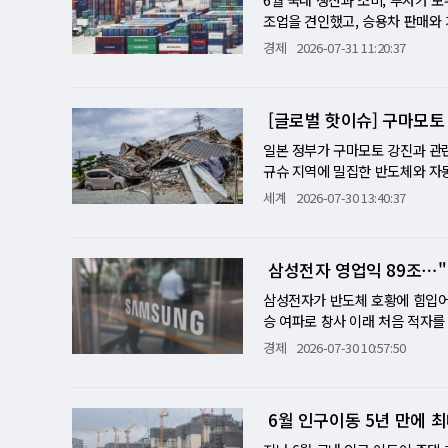
면 판촉비를 줄여 이익률을 다시 
정거래위원회가 현장조사에 나서자
이다. 특히 시가 46억원 이상 
줄어들고 있다. 트렌드포스는 주요
면 암과 대사질환 발생 위험이 
조업을 견인했고, 승용차 판매와 
회복을 기대하기는 어렵다. 세무조
준법경영을 감독해야 할 법무팀 
커진다. 예를 들어 시가 46억원 
용 D램 고정거래가격이 전 분기보
간 식사량 자체를 줄이는 생활을 
업활동동향'에 따르면 지난달 전산
분기에 포함돼 거래액 증가세에도 
경제
2026-07-31 11:20:37
원 4명을 별도로 특정해 기소했다
로 추산된다. 시가 50억원 이상
만 여전히 PC와 서버, 산업용
리와 생쥐를 대상으로 한 연구에
했다. 광공업 생산은 자동차(15.4
기 증가율 10%보다 낮다. 회사
에서 책임이 더 무겁다는 평가가 
를 바꾸는 첫 단계라는 점에서 
가 남아 있는 구형 제품의 가격이
됐다. 최근 사람을 대상으로 한
컴퓨터 판매 증가에 힘입어 2.7
용을 제외한 본업의 수익성이 실
월 시행되면서 그 이후 행위만 
로 부동산 세제가 재설계되기 시작
상으로 본다. 기술적으로는 구형
이 다소 늘었음에도 체중과 체지
자는 여전히 부진한 흐름을 이어
높다면 이익 개선은 제한될 수 있
다고 보고 전체 담합 기간을 20
은 양도소득세 장기보유특별공제(
[글로벌 핫이슈] 구마모토
를 수 있다. 낸드도 19개월째 
을 만드는 데 반드시 필요한 영양
면서도 미·이란 무력충돌 재개에 
지 정상화된다면 쿠팡은 다시 규
활필수품 유통 단계의 담합이 소
수 있었지만, 앞으로는 실제 거주
용되는 128Gb MLC 제품의 7
메티오닌, 이소류신, 발린 등 일
'트리플 증가'의 의미 6월 산업
일본 정부가 구마모토 강진과 관련
들이 단기간에 따라잡기 어려운 자
위해 제도를 바꾸더라도 납품업체
원으로 제한하기로 했다. 현재는
30달러를 넘어섰다. 낸드 수요는
강하게 유지되면 세포는 끊임없이
투자가 모두 증가한 '트리플 증가'는
규슈 지역에 밀집한 반도체와 자
화될 것이라는 회사의 전망이 현
실제로는 한목소리로 가격을 정하
커진다는 지적이 제기돼 왔다. 보
설비에 탑재되는 저장장치 수요가
질환 위험이 높아질 가능성이 있다
월 이후 가장 큰 증가폭을 기록한
관방장관은 이날 기자회견에서 오전
의 진짜 시험대는 적자 규모가 아
실질적으로 가격 결정에 어떤 영
세계
2026-07-30 13:40:37
80%를 공제하지만, 개편 이후에
은 엇갈렸다. 메모리 업체들이 고
분비가 증가한다. FGF21은 에
회복…제조업이 반등 이끌어 이번 
차이가 있지만, 정부는 경찰·소방
검찰은 경쟁 질서를 훼손하고 국
득공제' 체계로 바뀐다. 정부는 
이 심해졌다. 이에 SLC 평균판매
FGF21 수치가 높은 생쥐가 일
을 빚었던 부품 공급망이 정상화되
했다. 현재 주민 1만여 명이 40
밀접한 품목에서 장기간 담합이 
하는 것은 조세 형평성에 맞지 않는
만 속도와 내구성이 뛰어나 산업용
확인됐다. 고단백 식단이 모두 틀
차질을 만회하려는 움직임도 동시에
TSMC는 구마모토 1공장의 생산
화될 것으로 보인다.
주하지 못한 기간은 예외적으로 
줄어들자 가격이 급등한 것이다. 
삼성전자 영업익 89조⋯"미
운동을 꾸준히 하는 사람은 충분
도체 생산은 6월 들어 4.5% 
요타는 후쿠오카현 내 3개 공장의
으로 세 부담을 높이면서도 다른
수준에 그쳤다. 트렌드포스는 3분
단백질 필요량이 높다. 실제로 
반영됐지만 AI 서버와 데이터센터
며 공급망 복구에 총력을 기울이고
삼성전자가 반도체 호황에 힘입어 
세 중과를 2028년까지 한시적으
했다. 삼성전자·SK하이닉스에는 
되고 있다. 미국도 올해 단백질 권
은 소비시장에도 긍정적인 영향을 
을 강타한 규모 7급 강진의 여파
승 여파로 창사 이래 처음 적자를
'똘똘한 한 채' 시대 변화 예고
의 실적에는 긍정적이다. 가격과 
시 '운동량 증가'를 전제로 제시
12.6% 급증해 2009년 9월 
준 지진 관련 사망자가 28명에 
3.8% 증가했다고 30일 밝혔다. 
단계 모두를 실거주 중심으로 재설
경제
2026-07-30 10:57:50
서버용 D램뿐 아니라 DDR4와 
권고는 단백질뿐 아니라 운동도 
을 나타냈다. 자동차 공급 정상화
구마모토현이 집계한 사망자는 1
영업이익은 시장 전망치를 6.3%
든다는 점이다. 그동안 고가 주택
의존하지 않고 범용 제품에서도 수
고려해 개인별로 달라져야 한다"고
료된 개별소비세 인하를 앞둔 막판
표했다. 기하라 미노루 관방장관은
기록했다. D램 평균판매가격은 전
그러나 앞으로는 시가 40억~50
제품 업체에는 원가 부담이 커진다
다. 단백질은 많이 먹는 것이 중
도 TV와 가전제품, 통신기기 판
혔다. 현재 400여 개 대피소에서
로 8천억원의 영업손실을 냈다. 삼
한까지 적용받게 된다. 반면 실거
후 시장의 관건은 AI 인프라 투
육을 적극적으로 사용하는 사람에
6월 인구이동 5년 만에 
도 확대됐다. 설비투자는 정밀기기
2만3천 가구가 정전을 겪고 있다
산에 나설 계획이다. 미국 주식예
고, 시가 20억~30억원 수준의
다. 당분간은 첨단 제품 중심의 
내는 사람이라면 고단백 식품을 
이 향후 수요 확대를 기대하며 
화되고 있다. TSMC·소니·르네
내 원주와 ADR 간 가치 차이, 