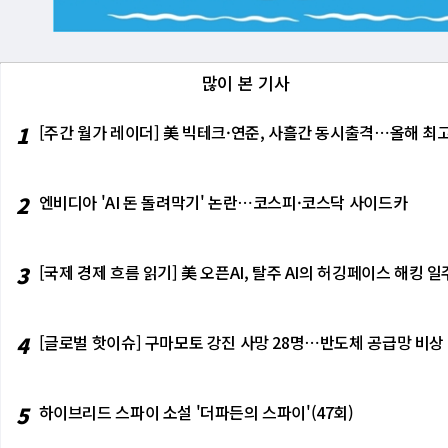
많이 본 기사
1
[주간 월가 레이더] 美 빅테크·연준, 사흘간 동시출격⋯올해 최고
2
엔비디아 'AI 돈 돌려막기' 논란⋯코스피·코스닥 사이드카
3
[국제 경제 흐름 읽기] 美 오픈AI, 탈주 AI의 허깅페이스 해킹
4
[글로벌 핫이슈] 구마모토 강진 사망 28명⋯반도체 공급망 비상
5
하이브리드 스파이 소설 '더파든의 스파이'(47회)