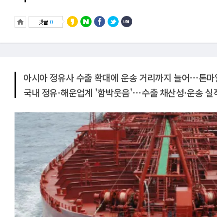
댓글
0
아시아 정유사 수출 확대에 운송 거리까지 늘어⋯톤마
국내 정유·해운업계 '함박웃음'⋯수출 채산성·운송 실