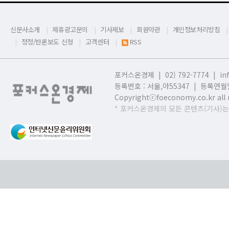
신문사소개
제휴광고문의
기사제보
회원약관
개인정보처리방침
정정/반론보도 신청
고객센터
RSS
포커스온경제 | 02) 792-7774 |
in
등록번호 : 서울,
아55347 | 등록연월일
Copyrightⓒfoeconomy.co.kr all r
* 포커스온경제의 모든 콘텐츠(기사)는