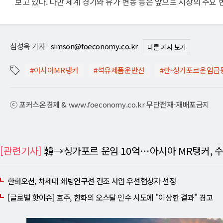
보고 있다. 다만 세계 경기와 유가 변동 등은 앞으로 시장의 주요 변
심성욱 기자
simson@foeconomy.co.kr
다른 기사 보기
#아시아MR탱커
#석유제품운반선
#한-싱가포르운임급
ⓒ 포커스온경제 & www.foeconomy.co.kr 무단전재-재배포금지
[관련기사]
韓→싱가포르 운임 10억⋯아시아 MR탱커, 수
한화오션, 차세대 쇄빙연구선 건조 사업 우선협상자 선정
[글로벌 핫이슈] 호주, 한화의 오스탈 인수 시도에 "이상한 결과" 경고