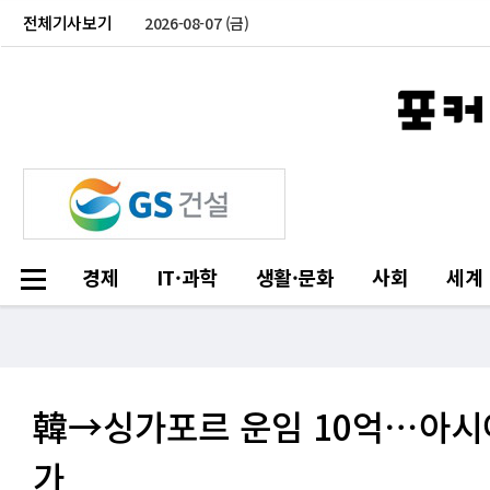
전체기사보기
2026-08-07 (금)
경제
IT·과학
생활·문화
사회
세계
韓→싱가포르 운임 10억⋯아시아
가