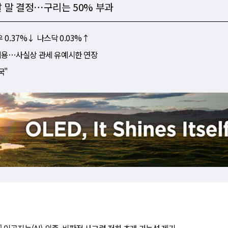
달 말 결정⋯구리는 50% 부과
 0.37%↓ 나스닥 0.03%↑
터 적용⋯사실상 관세 유예시한 연장
국"