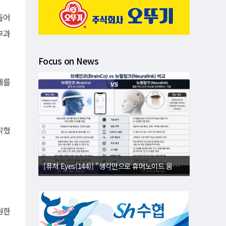
들어
부과
Focus on News
세를
밝혔
[퓨처 Eyes(144)] "생각만으로 휴머노이드 움직인다"⋯뇌 내적 설계도 복제
권한