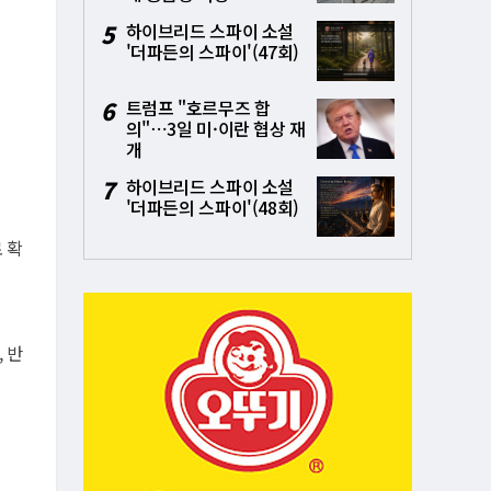
5
하이브리드 스파이 소설
'더파든의 스파이'(47회)
6
트럼프 "호르무즈 합
의"⋯3일 미·이란 협상 재
개
7
하이브리드 스파이 소설
'더파든의 스파이'(48회)
 확
 반