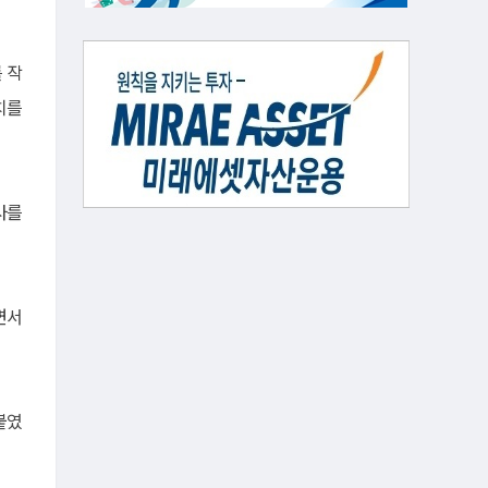
 작
치를
사를
면서
붙였