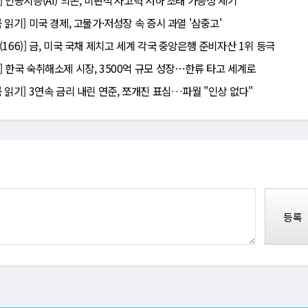
] 인공지능(AI) 의존, 비판적 사고력 저하 초래 가능성 제기
 읽기] 미국 경제, 고물가·저성장 속 증시 과열 '삼중고'
166)] 금, 미국 국채 제치고 세계 각국 중앙은행 준비자산 1위 등극
] 한국 숙취해소제 시장, 3500억 규모 성장⋯한류 타고 세계로
름 읽기] 3연속 금리 내린 연준, 쪼개진 표심…파월 "인상 없다"
등록