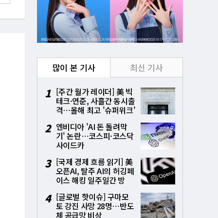
많이 본 기사
최신 기사
1
[주간 월가 레이더] 美 빅
테크·연준, 사흘간 동시출
격⋯올해 최고 '슈퍼위크'
시험대
2
엔비디아 'AI 돈 돌려막
기' 논란⋯코스피·코스닥
사이드카
3
[국제 경제 흐름 읽기] 美
오픈AI, 탈주 AI의 허깅페
이스 해킹 일주일간 방
치⋯통제상실 파장
4
[글로벌 핫이슈] 구마모
토 강진 사망 28명⋯반도
체 공급망 비상