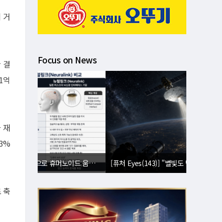
 거
Focus on News
 결
1억
 재
3%
[퓨처 Eyes(143)] "별빛도 밤도 지운다"⋯美 '우주 거울' 승인에 과학계 비상
 축