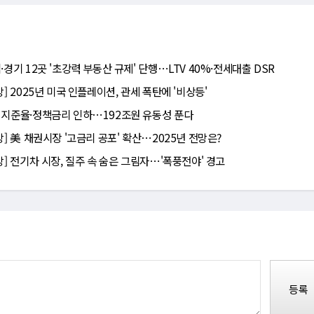
·경기 12곳 '초강력 부동산 규제' 단행⋯LTV 40%·전세대출 DSR
망] 2025년 미국 인플레이션, 관세 폭탄에 '비상등'
 지준율·정책금리 인하⋯192조원 유동성 푼다
망] 美 채권시장 '고금리 공포' 확산⋯2025년 전망은?
망] 전기차 시장, 질주 속 숨은 그림자⋯'폭풍전야' 경고
등록