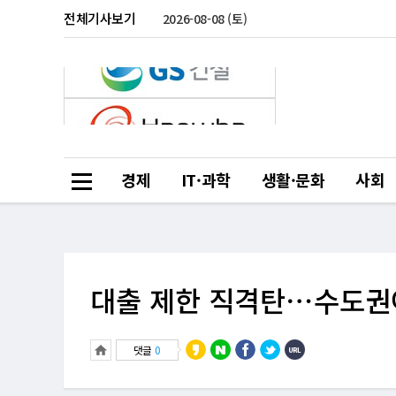
전체기사보기
2026-08-08 (토)
경제
IT·과학
생활·문화
사회
대출 제한 직격탄⋯수도권아
댓글
0