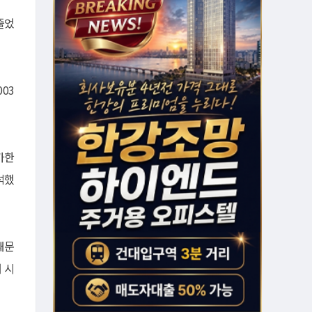
줄었
03
가한
석했
때문
 시