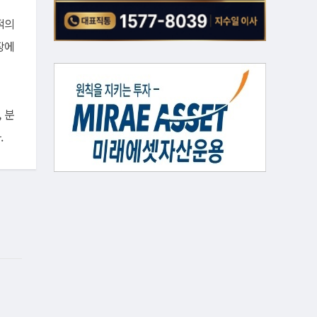
적의
장에
 분
.