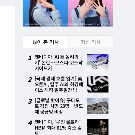
많이 본 기사
최신 기사
1
엔비디아 'AI 돈 돌려막
기' 논란⋯코스피·코스닥
사이드카
2
[국제 경제 흐름 읽기] 美
오픈AI, 탈주 AI의 허깅페
이스 해킹 일주일간 방
치⋯통제상실 파장
3
[글로벌 핫이슈] 구마모
토 강진 사망 28명⋯반도
체 공급망 비상
4
엔비디아, '루빈 울트라'
HBM 최대 81% 축소 검
토