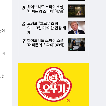
5
하이브리드 스파이 소설
'더파든의 스파이'(47회)
6
트럼프 "호르무즈 합
의"⋯3일 미·이란 협상 재
줄어
개
7
하이브리드 스파이 소설
'더파든의 스파이'(49회)
 거
영향