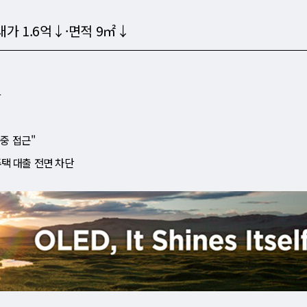
가 1.6억↓·면적 9㎡↓
다
중 접근"
택 대출 전면 차단