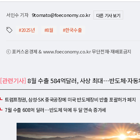
서인수 기자
9tomato@foeconomy.co.kr
다른 기사 보기
#2025년
#8월
#한국수출
ⓒ 포커스온경제 & www.foeconomy.co.kr 무단전재-재배포금지
[관련기사]
8월 수출 584억달러, 사상 최대⋯반도체·자
트럼프정권, 삼성·SK 중국공장에 미국 반도체장비 반출 포괄허가 폐지
7월 수출 608억 달러⋯반도체 덕에 두 달 연속 증가세