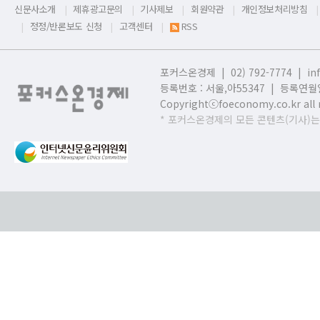
신문사소개
제휴광고문의
기사제보
회원약관
개인정보처리방침
정정/반론보도 신청
고객센터
RSS
포커스온경제 | 02) 792-7774 |
in
등록번호 : 서울,
아55347 | 등록연월일
Copyrightⓒfoeconomy.co.kr all r
* 포커스온경제의 모든 콘텐츠(기사)는