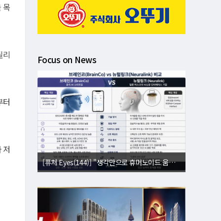
 목
틸리
Focus on News
부터
나 저
[퓨처 Eyes(143)] "별빛도 밤도 지운다"⋯美 '우주 거울' 승인에 과학계 비상