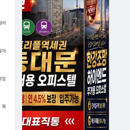
넘어
않아
차업
 목