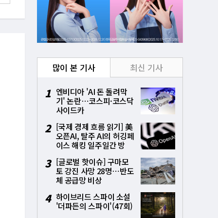
많이 본 기사
최신 기사
1
엔비디아 'AI 돈 돌려막
기' 논란⋯코스피·코스닥
사이드카
2
[국제 경제 흐름 읽기] 美
오픈AI, 탈주 AI의 허깅페
이스 해킹 일주일간 방
치⋯통제상실 파장
3
[글로벌 핫이슈] 구마모
토 강진 사망 28명⋯반도
체 공급망 비상
4
하이브리드 스파이 소설
'더파든의 스파이'(47회)