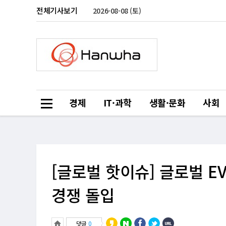
전체기사보기
2026-08-08 (토)
경제
IT·과학
생활·문화
사회
[글로벌 핫이슈] 글로벌 E
경쟁 돌입
댓글
0