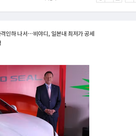
 가격인하 나서⋯비야디, 일본내 최저가 공세
정