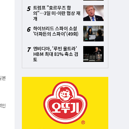
5
트럼프 "호르무즈 합
의"⋯3일 미·이란 협상 재
개
6
하이브리드 스파이 소설
'더파든의 스파이'(49회)
7
엔비디아, '루빈 울트라'
HBM 최대 81% 축소 검
토
일본
격인