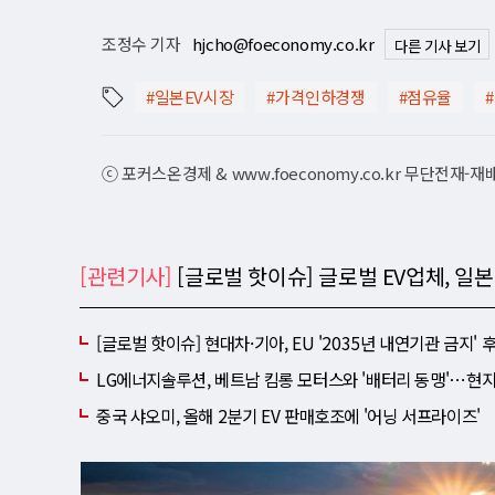
조정수 기자
hjcho@foeconomy.co.kr
다른 기사 보기
#일본EV시장
#가격인하경쟁
#점유율
ⓒ 포커스온경제 & www.foeconomy.co.kr 무단전재-
[관련기사]
[글로벌 핫이슈] 글로벌 EV업체, 일
[글로벌 핫이슈] 현대차·기아, EU '2035년 내연기관 금지' 
LG에너지솔루션, 베트남 킴롱 모터스와 '배터리 동맹'⋯현지
중국 샤오미, 올해 2분기 EV 판매호조에 '어닝 서프라이즈'