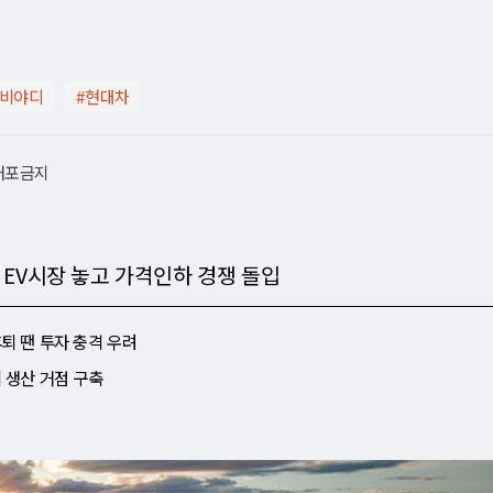
#비야디
#현대차
재배포금지
본 EV시장 놓고 가격인하 경쟁 돌입
후퇴 땐 투자 충격 우려
 생산 거점 구축