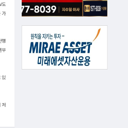
V도
 가
단행
 엔부
 있
 저