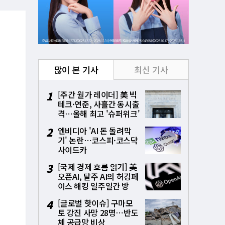
많이 본 기사
최신 기사
1
[주간 월가 레이더] 美 빅
테크·연준, 사흘간 동시출
격⋯올해 최고 '슈퍼위크'
시험대
2
엔비디아 'AI 돈 돌려막
기' 논란⋯코스피·코스닥
사이드카
3
[국제 경제 흐름 읽기] 美
오픈AI, 탈주 AI의 허깅페
이스 해킹 일주일간 방
치⋯통제상실 파장
4
[글로벌 핫이슈] 구마모
토 강진 사망 28명⋯반도
체 공급망 비상