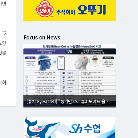
서면
"2
Focus on News
보인
덧붙
호하
[퓨처 Eyes(144)] "생각만으로 휴머노이드 움직인다"⋯뇌 내적 설계도 복제