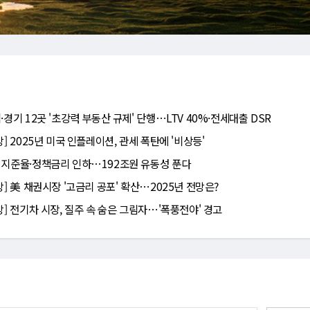
·경기 12곳 '초강력 부동산 규제' 단행⋯LTV 40%·전세대출 DSR
망] 2025년 미국 인플레이션, 관세 폭탄에 '비상등'
 지준율·정책금리 인하⋯192조원 유동성 푼다
망] 美 채권시장 '고금리 공포' 확산⋯2025년 전망은?
망] 전기차 시장, 질주 속 숨은 그림자⋯'폭풍전야' 경고