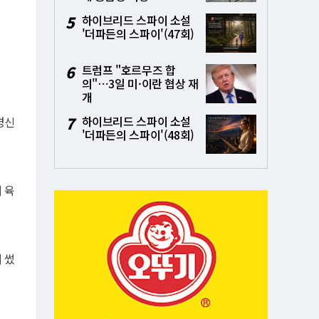
5
하이브리드 스파이 소설
'더파든의 스파이'(47회)
6
트럼프 "호르무즈 합
의"⋯3일 미·이란 협상 재
개
7
하이브리드 스파이 소설
경신
'더파든의 스파이'(48회)
 육
 썼