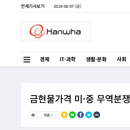
전체기사보기
2026-08-07 (금)
경제
IT·과학
생활·문화
사회
금현물가격 미·중 무역분쟁
댓글
0