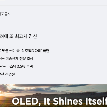
재배포금지
려에 또 최고치 경신
로 맞불⋯미·중 '상호확증파괴' 국면
대응⋯미중관계 전운 조짐
급락⋯나스닥 3.5% 추락
날선 신경전