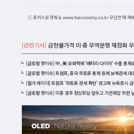
ⓒ 포커스온경제 & www.foeconomy.co.kr 무단전재-
[관련기사]
금현물가격 미·중 무역분쟁 재점화 우
[글로벌 핫이슈] 中, 美 유화책에 '배터리·다이아' 수출 통제
[글로벌 핫이슈] 트럼프, 중국 희토류 통제 등에 보복관세 
[월가 레이더] 트럼프 '희토류 관세 폭탄' 경고에 뉴욕증시 
[글로벌 핫이슈] 미중 경주 정상회담 앞두고 기선제압 위한 