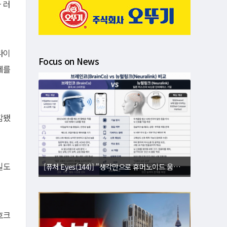
 러
라이
Focus on News
제를
감됐
일도
[퓨처 Eyes(144)] "생각만으로 휴머노이드 움직인다"⋯뇌 내적 설계도 복제
호크