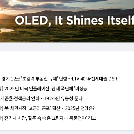
·경기 12곳 '초강력 부동산 규제' 단행⋯LTV 40%·전세대출 DSR
망] 2025년 미국 인플레이션, 관세 폭탄에 '비상등'
 지준율·정책금리 인하⋯192조원 유동성 푼다
망] 美 채권시장 '고금리 공포' 확산⋯2025년 전망은?
망] 전기차 시장, 질주 속 숨은 그림자⋯'폭풍전야' 경고