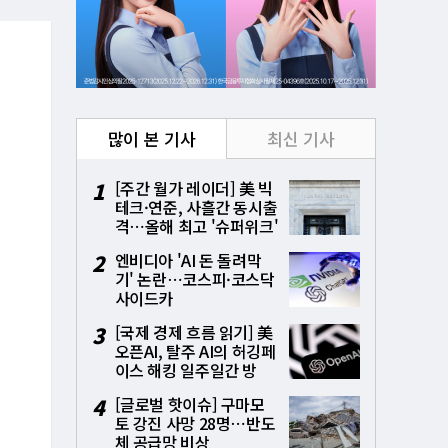
많이 본 기사
최신 기사
1
[주간 월가 레이더] 美 빅
테크·연준, 사흘간 동시출
격⋯올해 최고 '슈퍼위크'
시험대
2
엔비디아 'AI 돈 돌려막
기' 논란⋯코스피·코스닥
사이드카
3
[국제 경제 흐름 읽기] 美
오픈AI, 탈주 AI의 허깅페
이스 해킹 일주일간 방
치⋯통제상실 파장
4
[글로벌 핫이슈] 구마모
토 강진 사망 28명⋯반도
체 공급망 비상