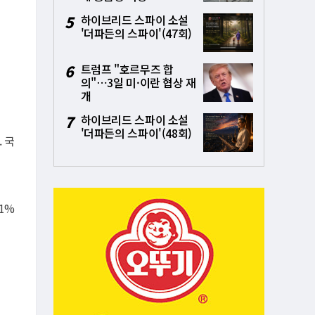
5
하이브리드 스파이 소설
'더파든의 스파이'(47회)
6
트럼프 "호르무즈 합
의"⋯3일 미·이란 협상 재
개
7
하이브리드 스파이 소설
'더파든의 스파이'(48회)
 국
1%