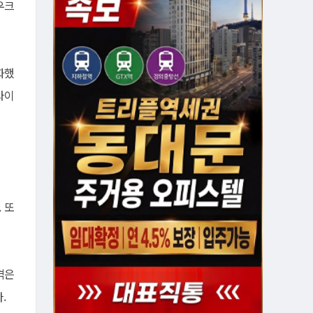
우크
화했
와이
 또
격은
.