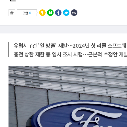
댓글
0
유럽서 7건 '열 방출' 재발⋯2024년 첫 리콜 소프트
충전 상한 제한 등 임시 조치 시행⋯근본적 수정안 개발