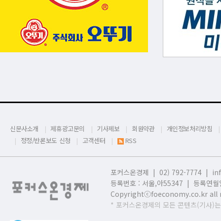
신문사소개
제휴광고문의
기사제보
회원약관
개인정보처리방침
정정/반론보도 신청
고객센터
RSS
포커스온경제 | 02) 792-7774 |
in
등록번호 : 서울,
아55347 | 등록연월일
Copyrightⓒfoeconomy.co.kr all r
* 포커스온경제의 모든 콘텐츠(기사)는