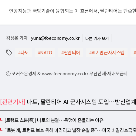
인공지능과 국방기술이 융합되는 이 흐름에서, 팔란티어는 단순한 
김성은 기자
yuna@foeconomy.co.kr
다른 기사 보기
#나토
#NATO
#팔란티어
#AI기반군사시스템
ⓒ 포커스온경제 & www.foeconomy.co.kr 무단전재-재배포금지
[관련기사]
나토, 팔란티어 AI 군사시스템 도입⋯방산업계
[트럼프 스톰(중)] 나토의 분열…동맹이 흔들리는 이유
"로봇 개, 트럼프 보호 위해 마러라고 별장 순찰 중"…미국 비밀경호국 