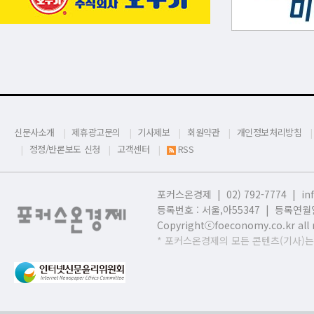
신문사소개
제휴광고문의
기사제보
회원약관
개인정보처리방침
정정/반론보도 신청
고객센터
RSS
포커스온경제 | 02) 792-7774 |
in
등록번호 : 서울,
아55347 | 등록연월일
Copyrightⓒfoeconomy.co.kr all r
* 포커스온경제의 모든 콘텐츠(기사)는