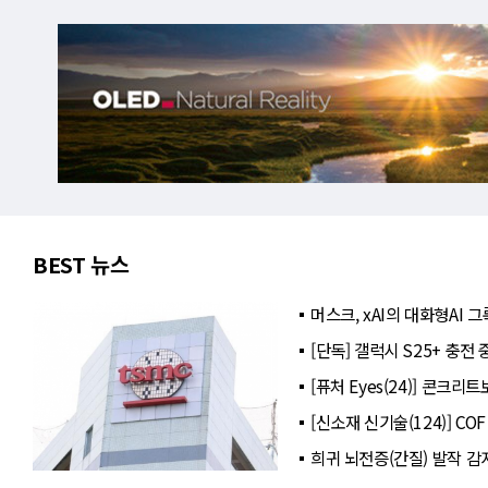
BEST 뉴스
머스크, xAI의 대화형AI
[단독] 갤럭시 S25+ 충전
[퓨처 Eyes(24)] 콘크
[신소재 신기술(124)] C
희귀 뇌전증(간질) 발작 감