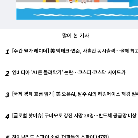
많이 본 기사
1
[주간 월가 레이더] 美 빅테크·연준, 사흘간 동시출격⋯올해 최고
2
엔비디아 'AI 돈 돌려막기' 논란⋯코스피·코스닥 사이드카
3
[국제 경제 흐름 읽기] 美 오픈AI, 탈주 AI의 허깅페이스 해킹
4
[글로벌 핫이슈] 구마모토 강진 사망 28명⋯반도체 공급망 비상
5
하이브리드 스파이 소설 '더파든의 스파이'(47회)