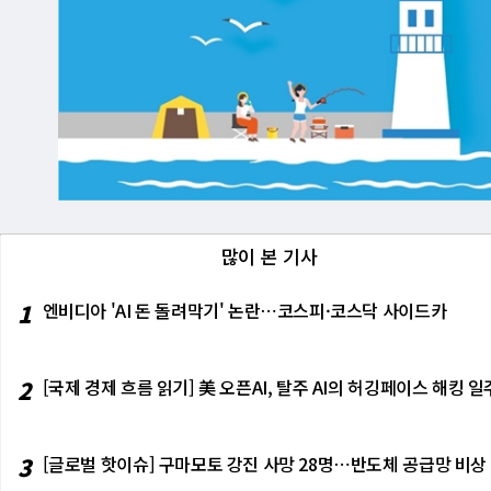
많이 본 기사
1
엔비디아 'AI 돈 돌려막기' 논란⋯코스피·코스닥 사이드카
2
[국제 경제 흐름 읽기] 美 오픈AI, 탈주 AI의 허깅페이스 해킹
3
[글로벌 핫이슈] 구마모토 강진 사망 28명⋯반도체 공급망 비상