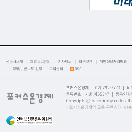
신문사소개
제휴광고문의
기사제보
회원약관
개인정보처리방침
정정/반론보도 신청
고객센터
RSS
포커스온경제 | 02) 792-7774 |
in
등록번호 : 서울,
아55347 | 등록연월일
Copyrightⓒfoeconomy.co.kr all r
* 포커스온경제의 모든 콘텐츠(기사)는